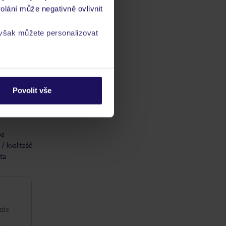
olání může negativně ovlivnit
 však můžete personalizovat
a
zásadách ochrany
Povolit vše
ba
/ kvalitaść
ta
 zde
.