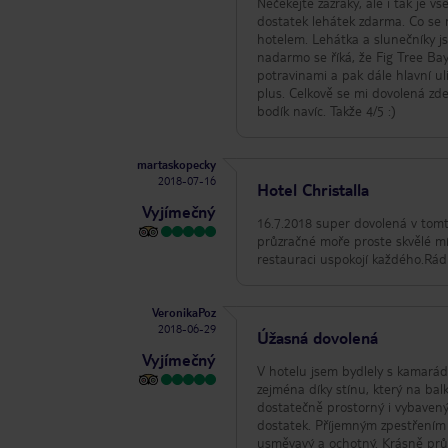
Nečekejte zázraky, ale i tak je v
dostatek lehátek zdarma. Co se m
hotelem. Lehátka a slunečníky jsou zde za poplatek, ale ne nijak velký. Pláž je skutečn
nadarmo se říká, že Fig Tree Ba
potravinami a pak dále hlavní ul
plus. Celkově se mi dovolená zd
bodík navíc. Takže 4/5 :)
martaskopecky
2018-07-16
Hotel Christalla
Vyjímečný
16.7.2018 super dovolená v tomto
průzračné moře proste skvělé m
restauraci uspokojí každého.Rá
VeronikaPoz
2018-06-29
Úžasná dovolená
Vyjímečný
V hotelu jsem bydlely s kamará
zejména díky stínu, který na balko
dostatečně prostorný i vybavený, postele pohodlné. Vše čis
dostatek. Příjemným zpestřením byly sleč
usměvavý a ochotný. Krásně průzračné moře je od hotelu kousek. Na pláži bylo mnoho lidí, ale místo jsme vždycky