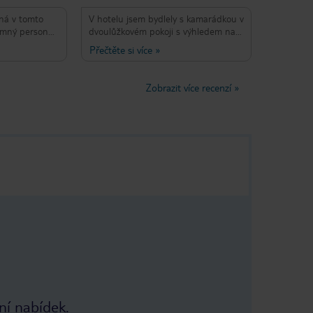
ná v tomto
V hotelu jsem bydlely s kamarádkou v
jemný personál
dvoulůžkovém pokoji s výhledem na
moře,krásná
moře. Mořskou stranu jsme ocenily
Přečtěte si více
»
proste skvělé
zejména díky stínu, který na balkoně
oporučuji😄
panoval v době, kdy jsme se z pláže
chod a veliký
vracely na oběd nebo kávu. Pokoj byl
Zobrazit více recenzí
»
jí
dostatečně prostorný i vybavený,
ovu vrátím
postele pohodlné. Vše čisté. Snídaně
i večeře výborné. Strava pestrá, vždy
všeho dostatek. Příjemným
zpestřením byly slečny servírky z
Česka, které zde byly na brigádě.
Personál hotelu vždy usměvavý a
ochotný. Krásně průzračné moře je
od hotelu kousek. Na pláži bylo
mnoho lidí, ale místo jsme vždycky
našly. Hotel jednoznačně doporučuji!
Rády se sem zase vrátíme :-)
ní nabídek.