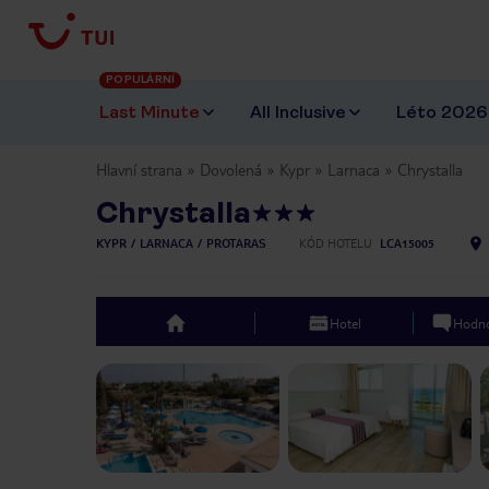
POPULÁRNÍ
Last Minute
All Inclusive
Léto 2026
Hlavní strana
Dovolená
Kypr
Larnaca
Chrystalla
Chrystalla
KYPR
LARNACA
PROTARAS
KÓD HOTELU
LCA15005
Hotel
Hodno
top
Previous slide