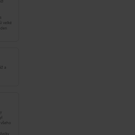
ází
s
í velké
jeden
áž a
ly