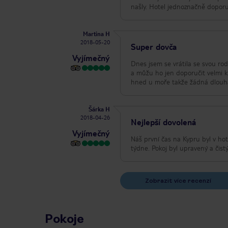
našly. Hotel jednoznačně dop
Martina H
2018-05-20
Super dovča
Vyjímečný
Dnes jsem se vrátila se svou rod
a můžu ho jen doporučit velmi kli
Šárka H
2018-04-26
Nejlepší dovolená
Vyjímečný
Náš první čas na Kypru byl v ho
týdne. Pokoj byl upravený a čistý
Zobrazit více recenzí
Pokoje