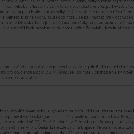
še chutné a výběr je v celku pestrý. Bazén je pěkný, velký a kolem něj se nach
i moc líbilo, byl přístup k pláži. K té se člověk dostane přes parkoviště před
ě naprosto úžasná, ne
y je nejhezčí pláž na Kypru. Kousek od hotelu se pak nachází malý obchůdek 
ice celého letoviska, která je obskládána obchůdky a restauracemi, takže dalš
e líbila a neměl bych problém se do hotelu vrátit. Za polohu hotelu přidám 
 hotelu,všude čisto,příjemný personál a výborné jídlo.Blizko moře,krásná pl
ísto pro dovolenou.Doporučuji😄😁.Kousek od hotelu obchod a veliký výběr
d se sem znovu vrátím
dkou v dvoulůžkovém pokoji s výhledem na moře. Mořskou stranu jsme oceni
ně panoval v době, kdy jsme se z pláže vracely na oběd nebo kávu. Pokoj byl
té. Snídaně i večeře výborné. Strava pestrá, vždy všeho
ny servírky z Česka, které zde byly na brigádě. Personál hotelu vždy