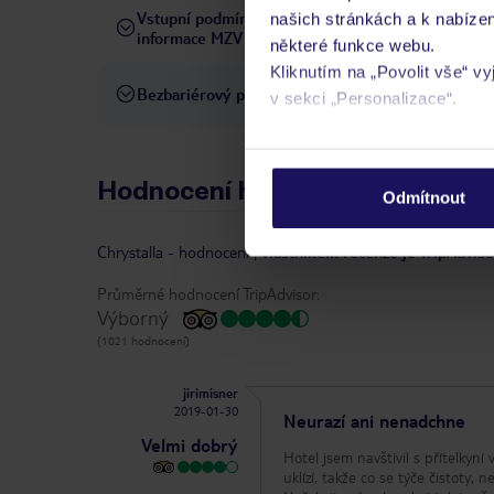
Vstupní podmínky a
našich stránkách a k nabízen
Přečtěte si vstupní podmínky
informace MZV
některé funkce webu.
Kliknutím na „Povolit vše“ v
Bezbariérový přístup
Hotel není vhodný pro osob
v sekci „Personalizace“.
Podrobné informace o soubo
osobních údajů.
Hodnocení hostů
Odmítnout
Chrystalla
-
hodnocení
|
vlastníkem recenze je TripAdviso
Průměrné hodnocení TripAdvisor:
Výborný
(1021 hodnocení)
jirimisner
2019-01-30
Neurazí ani nenadchne
Velmi dobrý
Hotel jsem navštívil s přítelkyn
uklízí, takže co se týče čistoty