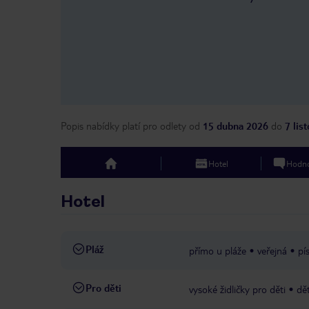
Popis nabídky platí pro odlety
od
15 dubna 2026
do
7 lis
Hotel
Hodno
top
Hotel
Pláž
přímo u pláže
veřejná
pí
Pro děti
vysoké židličky pro děti
dě