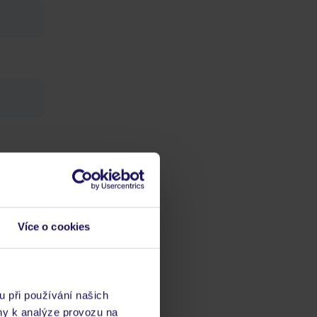
Více o cookies
ch
vis 24/7
u při používání našich
ny k analýze provozu na