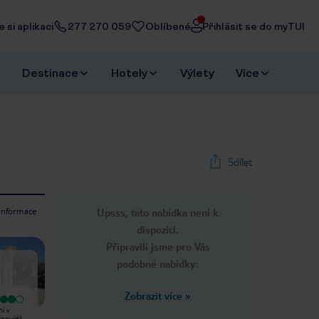
 si aplikaci
277 270 059
Oblíbené
Přihlásit se do myTUI
Destinace
Hotely
Výlety
Více
Sdílet
 informace
Upsss, tato nabídka není k
1
/
19
dispozici.
Next slide
Připravili jsme pro Vás
podobné nabídky:
Zobrazit více
»
Vyjímečný
Vyjímečný
ní v
16.7.2018 super dovolená v tomto
V hotelu jsem bydlely s kamarádkou
dpovídá
hotelu,všude čisto,příjemný personál
v dvoulůžkovém pokoji s výhledem