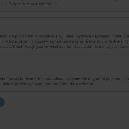
oručuji! Rády se sem zase vrátíme :-)
inou z Kypru z týdenní dovolené a byli jsme ubytování v luxusním hotelu Chr
dný hotel příjemný objetavy zaměstnanci a strašně moc dobrá kuchyně Hotel je
hned u moře takže žádná dlouhá cesta k moři Pokoje jsou ve velmi dobrém stavu Zatím za mě nejl
telu Chrystalla. Jsme tříčlenná rodina , byli jsme zde ubytováni po dobu jed
. Jídlo bylo vždy vynikající, obsluha přátelská a ochotná.