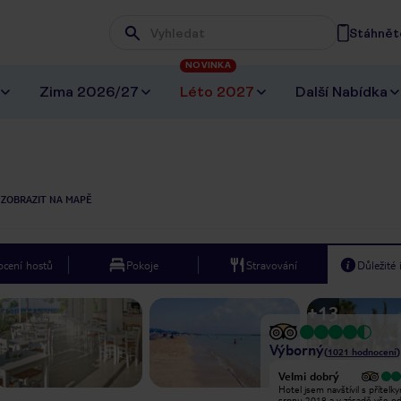
Stáhněte
Wpisz frazę, której szukasz
NOVINKA
Zima 2026/27
Léto 2027
Další Nabídka
ZOBRAZIT NA MAPĚ
cení hostů
Pokoje
Stravování
Důležité
+
13
Výborný
(
1021
hodnocení
)
Vyjímečný
Velmi dobrý
Náš první čas na Kypru byl v hotelu
Hotel jsem navštívil s přítelky
Chrystalla. Jsme tříčlenná rodina ,
srpnu 2018 a v zásadě vše o