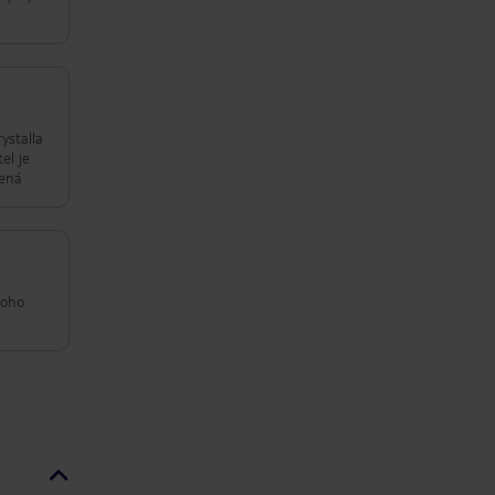
ystalla
epší dovolená
noho