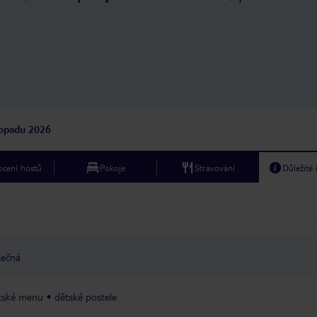
vrátit. Za polohu hotelu přidám jeden
bodík navíc. Takže 4/5 :)
topadu 2026
cení hostů
Pokoje
Stravování
Důležité
sečná
tské menu
dětské postele