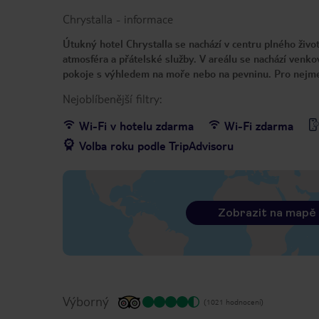
Chrystalla
-
informace
Útukný hotel Chrystalla se nachází v centru plného živo
atmosféra a přátelské služby. V areálu se nachází venko
pokoje s výhledem na moře nebo na pevninu. Pro nejmenš
Nejoblíbenější filtry:
Wi-Fi v hotelu zdarma
Wi-Fi zdarma
Volba roku podle TripAdvisoru
Zobrazit na mapě
Výborný
(1021 hodnocení)