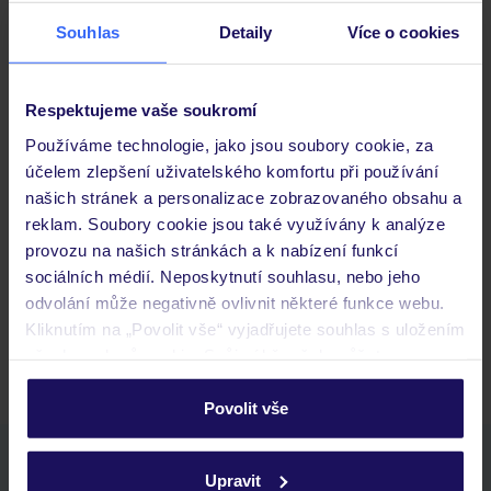
Stravování
Souhlas
Detaily
Více o cookies
Důležité informace
Respektujeme vaše soukromí
Používáme technologie, jako jsou soubory cookie, za
účelem zlepšení uživatelského komfortu při používání
Často kladené otázky
našich stránek a personalizace zobrazovaného obsahu a
reklam. Soubory cookie jsou také využívány k analýze
Jaké doklady jsou potřebné při cestování?
provozu na našich stránkách a k nabízení funkcí
Budeme ubytováni ihned po příjezdu do hotelu?
sociálních médií. Neposkytnutí souhlasu, nebo jeho
Kam jít po přistání a vyzvednutí zavazadel?
odvolání může negativně ovlivnit některé funkce webu.
Zobrazit další
Kliknutím na „Povolit vše“ vyjadřujete souhlas s uložením
všech souborů cookie. Svůj výběr však můžete
personalizovat v sekci „Personalizace“.
Povolit vše
Podrobné informace o souborech cookie naleznete v
Stáhněte si bezplatnou aplikaci TUI
zásadách používání souborů cookie
a
zásadách
Upravit
ochrany osobních údajů.
rychlé vyhledávání a prohlížení nabídek