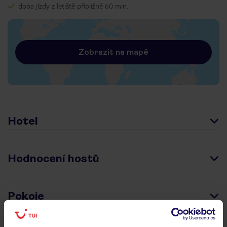
doba jízdy z letiště přibližně 60 min.
Zobrazit na mapě
Hotel
Hodnocení hostů
Pokoje