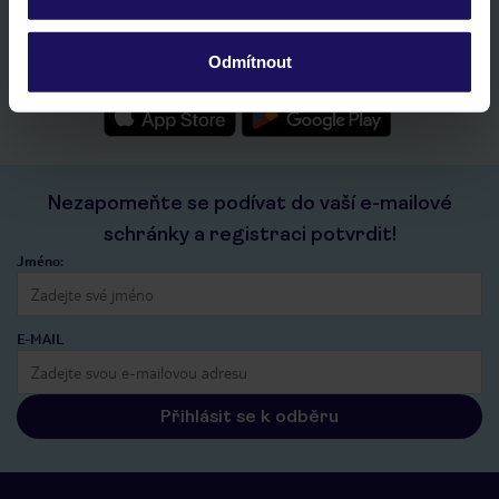
seznam oblíbených nabídek a možnost jejich sdílení
historie vyhledávání a naposledy zobrazené nabídky
Odmítnout
kontakt s TUI a všechny informace o tvé rezervaci v myTUI
Nezapomeňte se podívat do vaší e-mailové
schránky a registraci potvrdit!
Jméno:
E-MAIL
Přihlásit se k odběru