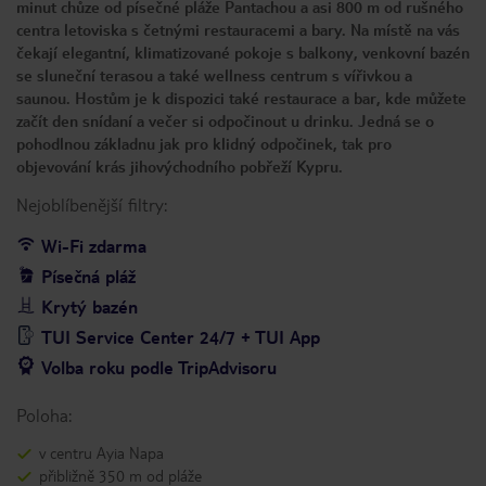
minut chůze od písečné pláže Pantachou a asi 800 m od rušného
centra letoviska s četnými restauracemi a bary. Na místě na vás
čekají elegantní, klimatizované pokoje s balkony, venkovní bazén
se sluneční terasou a také wellness centrum s vířivkou a
saunou. Hostům je k dispozici také restaurace a bar, kde můžete
začít den snídaní a večer si odpočinout u drinku. Jedná se o
pohodlnou základnu jak pro klidný odpočinek, tak pro
objevování krás jihovýchodního pobřeží Kypru.
Nejoblíbenější filtry:
Wi-Fi zdarma
Písečná pláž
Krytý bazén
TUI Service Center 24/7 + TUI App
Volba roku podle TripAdvisoru
Poloha:
v centru Ayia Napa
přibližně 350 m od pláže