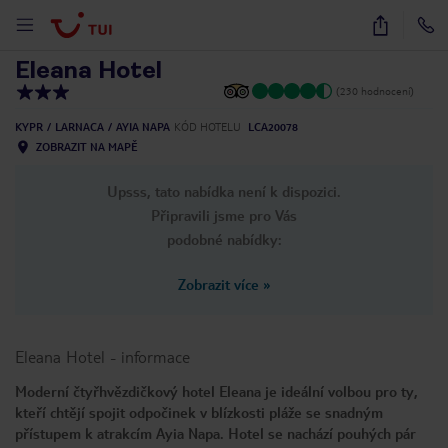
1
/
36
Eleana Hotel
(230 hodnocení)
KYPR
LARNACA
AYIA NAPA
KÓD HOTELU
LCA20078
ZOBRAZIT NA MAPĚ
Upsss, tato nabídka není k dispozici.
Připravili jsme pro Vás
podobné nabídky:
Zobrazit více
»
Eleana Hotel
-
informace
Moderní čtyřhvězdičkový hotel Eleana je ideální volbou pro ty,
kteří chtějí spojit odpočinek v blízkosti pláže se snadným
přístupem k atrakcím Ayia Napa. Hotel se nachází pouhých pár