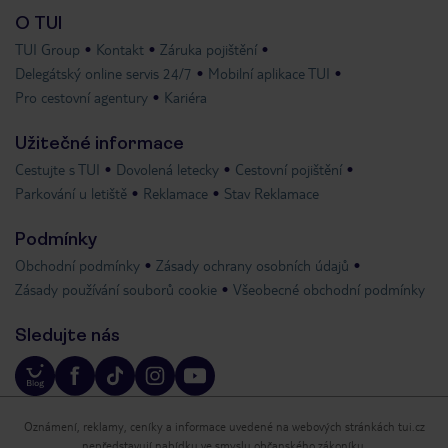
O TUI
TUI Group
Kontakt
Záruka pojištění
Delegátský online servis 24/7
Mobilní aplikace TUI
Pro cestovní agentury
Kariéra
Užitečné informace
Cestujte s TUI
Dovolená letecky
Cestovní pojištění
Parkování u letiště
Reklamace
Stav Reklamace
Podmínky
Obchodní podmínky
Zásady ochrany osobních údajů
Zásady používání souborů cookie
Všeobecné obchodní podmínky
Sledujte nás
Oznámení, reklamy, ceníky a informace uvedené na webových stránkách tui.cz
nepředstavují nabídku ve smyslu občanského zákoníku.