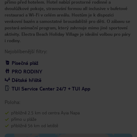
přímo před hotelem. Hotel nabízí prostorné rodinné a
dvoulůžkové pokoje, stravování formou all inclusive v bufetové
restauraci a Wi-Fi v celém areálu. Hostům je k dispozici
venkovní bazén a samostatné brouzdaliště pro děti. O zábavu se
postará animační program, který zahrnuje mimo jiné sportovní
aktivity. Electra Beach Holiday Village je ideální volbou pro páry
i rodiny.
Nejoblíbenější filtry:
Písečná pláž
PRO RODINY
Dětské hřiště
TUI Service Center 24/7 + TUI App
Poloha:
přibližně 2.5 km od centra Ayia Napa
přímo u pláže
přibližně 56 km od letiště