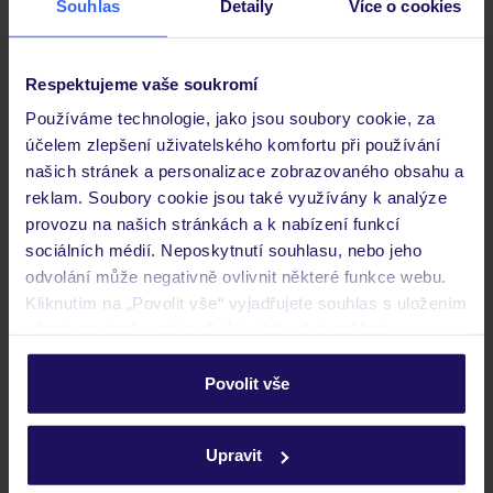
Souhlas
Detaily
Více o cookies
Důležité informace
Respektujeme vaše soukromí
Používáme technologie, jako jsou soubory cookie, za
Často kladené otázky
účelem zlepšení uživatelského komfortu při používání
našich stránek a personalizace zobrazovaného obsahu a
Jaké doklady jsou potřebné při cestování?
reklam. Soubory cookie jsou také využívány k analýze
Budeme ubytováni ihned po příjezdu do hotelu?
provozu na našich stránkách a k nabízení funkcí
Kam jít po přistání a vyzvednutí zavazadel?
sociálních médií. Neposkytnutí souhlasu, nebo jeho
Zobrazit další
odvolání může negativně ovlivnit některé funkce webu.
Kliknutím na „Povolit vše“ vyjadřujete souhlas s uložením
všech souborů cookie. Svůj výběr však můžete
personalizovat v sekci „Personalizace“.
Povolit vše
Stáhněte si bezplatnou aplikaci TUI
Podrobné informace o souborech cookie naleznete v
zásadách používání souborů cookie
a
zásadách
rychlé vyhledávání a prohlížení nabídek
Upravit
ochrany osobních údajů.
seznam oblíbených nabídek a možnost jejich sdílení
historie vyhledávání a naposledy zobrazené nabídky