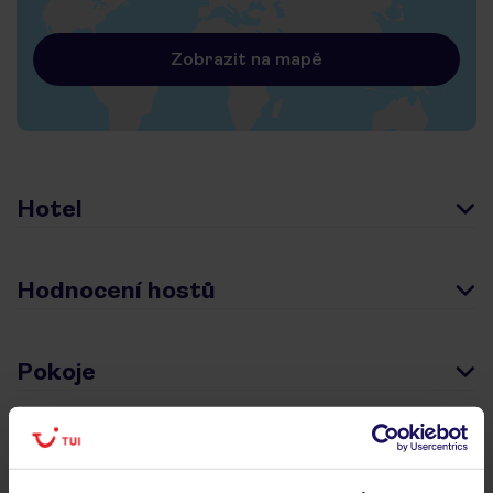
Zobrazit na mapě
Hotel
Hodnocení hostů
Pokoje
Stravování