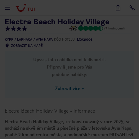
1
/
15
Electra Beach Holiday Village
(7 hodnocení)
KYPR
LARNACA
AYIA NAPA
KÓD HOTELU
LCA20008
ZOBRAZIT NA MAPĚ
Upsss, tato nabídka není k dispozici.
Připravili jsme pro Vás
podobné nabídky:
Zobrazit více
»
Electra Beach Holiday Village
-
informace
Electra Beach Holiday Village, zrekonstruovaný v roce 2025, se
nachází na skvělém místě u písečné pláže v letovisku Ayia Napa,
pouhé 2 km od centra města, a podmořské muzeum MUSAN leží