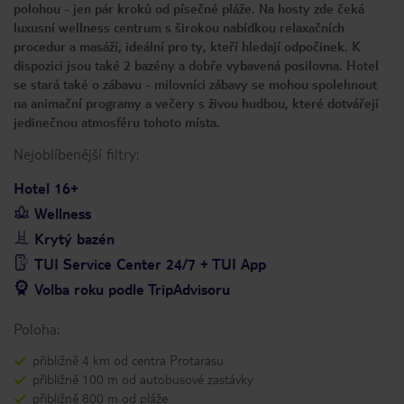
polohou - jen pár kroků od písečné pláže. Na hosty zde čeká
luxusní wellness centrum s širokou nabídkou relaxačních
procedur a masáží, ideální pro ty, kteří hledají odpočinek. K
dispozici jsou také 2 bazény a dobře vybavená posilovna. Hotel
se stará také o zábavu - milovníci zábavy se mohou spolehnout
na animační programy a večery s živou hudbou, které dotvářejí
jedinečnou atmosféru tohoto místa.
Nejoblíbenější filtry:
Hotel 16+
Wellness
Krytý bazén
TUI Service Center 24/7 + TUI App
Volba roku podle TripAdvisoru
Poloha:
přibližně 4 km od centra Protarasu
přibližně 100 m od autobusové zastávky
přibližně 800 m od pláže