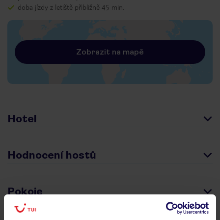
doba jízdy z letiště přibližně 45 min.
Zobrazit na mapě
Hotel
Hodnocení hostů
Pokoje