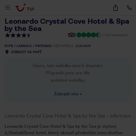
1
/
33
Leonardo Crystal Cove Hotel & Spa
by the Sea
(1126 hodnocení)
KYPR
LARNACA
PROTARAS
KÓD HOTELU
LCA15079
ZOBRAZIT NA MAPĚ
Upsss, tato nabídka není k dispozici.
Připravili jsme pro Vás
podobné nabídky:
Zobrazit více
»
Leonardo Crystal Cove Hotel & Spa by the Sea
-
informace
Leonardo Crystal Cove Hotel & Spa by the Sea je stylový
4,5hvězdičkový hotel, který okouzlí především svou skvělou