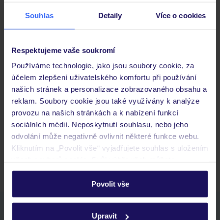
Stravování
Souhlas
Detaily
Více o cookies
Důležité informace
Respektujeme vaše soukromí
Používáme technologie, jako jsou soubory cookie, za
účelem zlepšení uživatelského komfortu při používání
Často kladené otázky
našich stránek a personalizace zobrazovaného obsahu a
reklam. Soubory cookie jsou také využívány k analýze
Jaké doklady jsou potřebné při cestování?
provozu na našich stránkách a k nabízení funkcí
Budeme ubytováni ihned po příjezdu do hotelu?
sociálních médií. Neposkytnutí souhlasu, nebo jeho
Kam jít po přistání a vyzvednutí zavazadel?
odvolání může negativně ovlivnit některé funkce webu.
Zobrazit další
Kliknutím na „Povolit vše“ vyjadřujete souhlas s uložením
všech souborů cookie. Svůj výběr však můžete
personalizovat v sekci „Personalizace“.
Povolit vše
Podrobné informace o souborech cookie naleznete v
zásadách používání souborů cookie
a
zásadách
Stáhněte si bezplatnou aplikaci TUI
Upravit
ochrany osobních údajů.