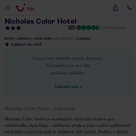
1
/
44
Nicholas Color Hotel
(408 hodnocení)
KYPR
LARNACA
AYIA NAPA
KÓD HOTELU
LCA20050
ZOBRAZIT NA MAPĚ
Upsss, tato nabídka není k dispozici.
Připravili jsme pro Vás
podobné nabídky:
Zobrazit více
»
Nicholas Color Hotel
-
informace
Nicholas Color Hotel je vynikajícím výchozím bodem pro
návštěvníky Ayia Napy - oblíbené atrakce jsou v pěší vzdálenosti
od hotelu a písečná pláž je vzdálená 300 metrů. Rodiny s dětmi