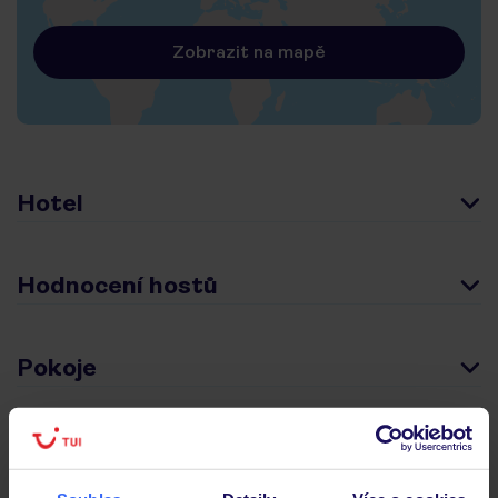
Zobrazit na mapě
Hotel
Hodnocení hostů
Pokoje
Stravování