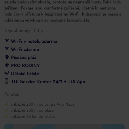
se zde budou cítit skvěle, protože na nejmenší hosty čeká řada
zařízení. Pokoje jsou komfortně zařízené, včetně klimatizace,
ledničky a přístupu k bezplatnému Wi-Fi. K dispozici je bazén s
oddělenou vířivkou a samostatné brouzdaliště.
Nejoblíbenější filtry:
Wi-Fi v hotelu zdarma
Wi-Fi zdarma
Písečná pláž
PRO RODINY
Dětské hřiště
TUI Service Center 24/7 + TUI App
Poloha:
přibližně 200 m od centra Ayia Napa
přibližně 300 m od pláže
přibližně 56 km od letiště