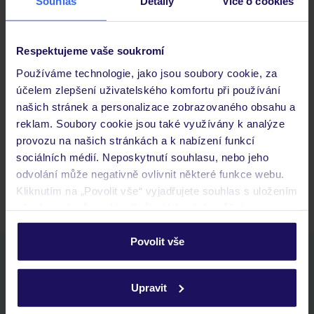
Souhlas
Detaily
Více o cookies
Důležité informace
Respektujeme vaše soukromí
Používáme technologie, jako jsou soubory cookie, za
Často kladené otázky
účelem zlepšení uživatelského komfortu při používání
Jaké doklady jsou potřebné při cestování?
našich stránek a personalizace zobrazovaného obsahu a
Budeme ubytováni ihned po příjezdu do hotelu?
reklam. Soubory cookie jsou také využívány k analýze
Kam jít po přistání a vyzvednutí zavazadel?
provozu na našich stránkách a k nabízení funkcí
sociálních médií. Neposkytnutí souhlasu, nebo jeho
Zobrazit další
odvolání může negativně ovlivnit některé funkce webu.
Kliknutím na „Povolit vše“ vyjadřujete souhlas s uložením
všech souborů cookie. Svůj výběr však můžete
personalizovat v sekci „Personalizace“.
Povolit vše
Stáhněte si bezplatnou aplikaci TUI
Podrobné informace o souborech cookie naleznete v
rychlé vyhledávání a prohlížení nabídek
zásadách používání souborů cookie
a
zásadách
Upravit
seznam oblíbených nabídek a možnost jejich sdílení
ochrany osobních údajů.
historie vyhledávání a naposledy zobrazené nabídky