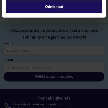
kontakt s TUI a všechny informace o tvé rezervaci v myTUI
Odmítnout
Nezapomeňte se podívat do vaší e-mailové
schránky a registraci potvrdit!
Jméno:
E-MAIL
Přihlásit se k odběru
Kontaktujte nás
Telefonické rezervační centrum