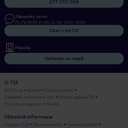
277 270 059
Zákaznický servis
Po-Pá 08:00-21:00, So-Ne 10:00-18:00
Chat v myTUI
Pobočky
Vyhledat na mapě
O TUI
TUI Group
Kontakt
Záruka pojištění
Delegátský online servis 24/7
Mobilní aplikace TUI
Pro cestovní agentury
Kariéra
Užitečné informace
Cestujte s TUI
Dovolená letecky
Cestovní pojištění