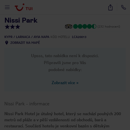
1
/
24
Nissi Park
(232 hodnocení)
KYPR
LARNACA
AYIA NAPA
KÓD HOTELU
LCA20013
ZOBRAZIT NA MAPĚ
Upsss, tato nabídka není k dispozici.
Připravili jsme pro Vás
podobné nabídky:
Zobrazit více
»
Nissi Park
-
informace
Nissi Park Hotel je útulný hotel, který se nachází pouhých 200
metrů od pláže a v pěší vzdálenosti od obchodů, barů a
restaurací. Součástí hotelu je venkovní bazén s dětským