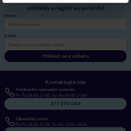
Nezapomeňte se podívat do vaší e-mailové
schránky a registraci potvrdit!
Jméno:
E-MAIL
Přihlásit se k odběru
Kontaktujte nás
Telefonické rezervační centrum
Po-Pá 08:00-21:00, So-Ne 09:00-21:00
277 270 059
Zákaznický servis
Po-Pá 08:00-21:00, So-Ne 10:00-18:00