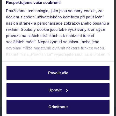
Respektujeme vaše soukromí
Jaké doklady jsou potřebné při cestování?
Používáme technologie, jako jsou soubory cookie, za
Budeme ubytováni ihned po příjezdu do hotelu?
účelem zlepšení uživatelského komfortu při používání
Kam jít po přistání a vyzvednutí zavazadel?
našich stránek a personalizace zobrazovaného obsahu a
reklam. Soubory cookie jsou také využívány k analýze
Zobrazit další
provozu na našich stránkách a k nabízení funkcí
sociálních médií. Neposkytnutí souhlasu, nebo jeho
odvolání může negativně ovlivnit některé funkce webu.
Kliknutím na „Povolit vše“ vyjadřujete souhlas s uložením
všech souborů cookie. Svůj výběr však můžete
Stáhněte si bezplatnou aplikaci TUI
personalizovat v sekci „Personalizace“.
rychlé vyhledávání a prohlížení nabídek
Povolit vše
seznam oblíbených nabídek a možnost jejich sdílení
Podrobné informace o souborech cookie naleznete v
historie vyhledávání a naposledy zobrazené nabídky
zásadách používání souborů cookie
a
zásadách
kontakt s TUI a všechny informace o tvé rezervaci v myTUI
Upravit
ochrany osobních údajů.
Odmítnout