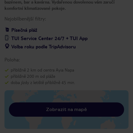
bazénem, bar a kavárna. Vydařenou dovolenou vám zaručí
komfortní klimatizované pokoje.
Nejoblíbenější filtry:
Písečná pláž
TUI Service Center 24/7 + TUI App
Volba roku podle TripAdvisoru
Poloha:
přibližně 2 km od centra Ayia Napa
přibližně 200 m od pláže
doba jízdy z letiště přibližně 45 min.
Zobrazit na mapě