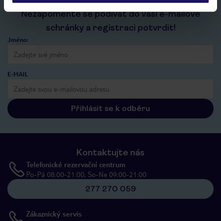
Nezapomeňte se podívat do vaší e-mailové
schránky a registraci potvrdit!
Jméno:
E-MAIL
Přihlásit se k odběru
Kontaktujte nás
Telefonické rezervační centrum
Po-Pá 08:00-21:00, So-Ne 09:00-21:00
277 270 059
Zákaznický servis