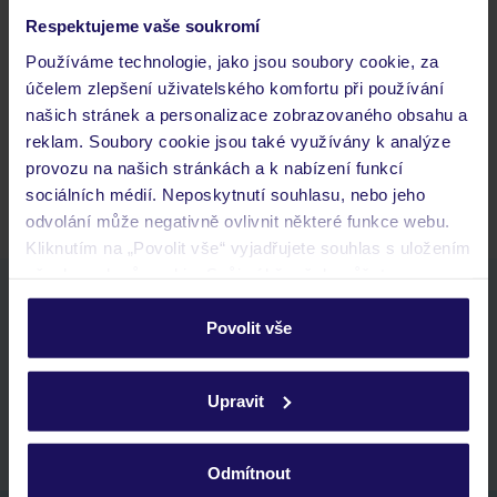
Často kladené otázky
Respektujeme vaše soukromí
Jaké doklady jsou potřebné při cestování?
Používáme technologie, jako jsou soubory cookie, za
Budeme ubytováni ihned po příjezdu do hotelu?
účelem zlepšení uživatelského komfortu při používání
Kam jít po přistání a vyzvednutí zavazadel?
našich stránek a personalizace zobrazovaného obsahu a
reklam. Soubory cookie jsou také využívány k analýze
Zobrazit další
provozu na našich stránkách a k nabízení funkcí
sociálních médií. Neposkytnutí souhlasu, nebo jeho
odvolání může negativně ovlivnit některé funkce webu.
Kliknutím na „Povolit vše“ vyjadřujete souhlas s uložením
všech souborů cookie. Svůj výběr však můžete
Stáhněte si bezplatnou aplikaci TUI
personalizovat v sekci „Personalizace“.
rychlé vyhledávání a prohlížení nabídek
Povolit vše
seznam oblíbených nabídek a možnost jejich sdílení
Podrobné informace o souborech cookie naleznete v
historie vyhledávání a naposledy zobrazené nabídky
zásadách používání souborů cookie
a
zásadách
Upravit
kontakt s TUI a všechny informace o tvé rezervaci v myTUI
ochrany osobních údajů.
Odmítnout