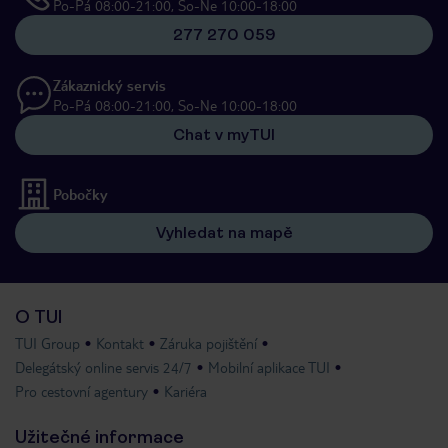
Po-Pá 08:00-21:00, So-Ne 10:00-18:00
277 270 059
Zákaznický servis
Po-Pá 08:00-21:00, So-Ne 10:00-18:00
Chat v myTUI
Pobočky
Vyhledat na mapě
O TUI
TUI Group
Kontakt
Záruka pojištění
Delegátský online servis 24/7
Mobilní aplikace TUI
Pro cestovní agentury
Kariéra
Užitečné informace