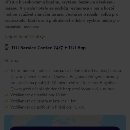
přístup k venkovnímu bazénu, krytému bazénu a dětskému
bazénu. V areálu hotelu se nachází restaurace a bar a hosté
mohou využívat sluneční terasu. Jedná se o ideální volbu pro
cestovatele, kteří ocení praktičnost a dobré výchozí místo pro
poznávání ostrova.
Nejoblíbenější filtry:
TUI Service Center 24/7 + TUI App
Poloha:
Tento moderní hotel se nachází v klidné oblasti na okraji města
Qawra. Známá letoviska Qawra a Bugibba s četnými obchody
jsou vzdálená pouhých 30 minut chůze. Do center Bugibby a
Qawry jezdí několikrát denně bezplatný kyvadlový autobus.
Vzdálenost od letiště cca 18 km
Vzdálenost od centra města cca 1 km
Vzdálenost od golfového hřiště cca 15 km.