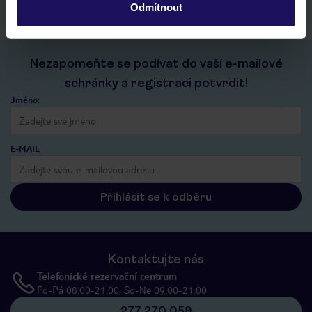
Odmítnout
Nezapomeňte se podívat do vaší e-mailové
schránky a registraci potvrdit!
Jméno:
E-MAIL
Přihlásit se k odběru
Kontaktujte nás
Telefonické rezervační centrum
Po-Pá 08:00-21:00, So-Ne 09:00-21:00
277 270 059