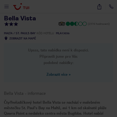
1
/
27
Bella Vista
(2370 hodnocení)
MALTA
ST. PAUL`S BAY
KÓD HOTELU
MLA13036
ZOBRAZIT NA MAPĚ
Upsss, tato nabídka není k dispozici.
Připravili jsme pro Vás
podobné nabídky:
Zobrazit více
»
Bella Vista
-
informace
Čtyřhvězdičkový hotel Bella Vista se nachází v malebném
městečku St. Paul's Bay na Maltě, asi 1 km od skalnaté pláže
Qawra Point a nedaleko centra města Bugibba. Hotel nabízí