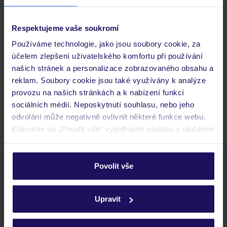
Respektujeme vaše soukromí
Často kladené otázky
Používáme technologie, jako jsou soubory cookie, za
účelem zlepšení uživatelského komfortu při používání
Jaké doklady jsou potřebné při cestování?
našich stránek a personalizace zobrazovaného obsahu a
Budeme ubytováni ihned po příjezdu do hotelu?
reklam. Soubory cookie jsou také využívány k analýze
Kam jít po přistání a vyzvednutí zavazadel?
provozu na našich stránkách a k nabízení funkcí
sociálních médií. Neposkytnutí souhlasu, nebo jeho
Zobrazit další
odvolání může negativně ovlivnit některé funkce webu.
Kliknutím na „Povolit vše“ vyjadřujete souhlas s uložením
všech souborů cookie. Svůj výběr však můžete
personalizovat v sekci „Personalizace“.
Povolit vše
Stáhněte si bezplatnou aplikaci TUI
Podrobné informace o souborech cookie naleznete v
rychlé vyhledávání a prohlížení nabídek
zásadách používání souborů cookie
a
zásadách
seznam oblíbených nabídek a možnost jejich sdílení
Upravit
ochrany osobních údajů.
historie vyhledávání a naposledy zobrazené nabídky
kontakt s TUI a všechny informace o tvé rezervaci v myTUI