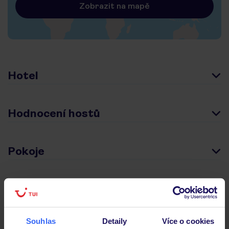
Zobrazit na mapě
Hotel
Hodnocení hostů
Pokoje
Stravování
Souhlas
Detaily
Více o cookies
Důležité informace