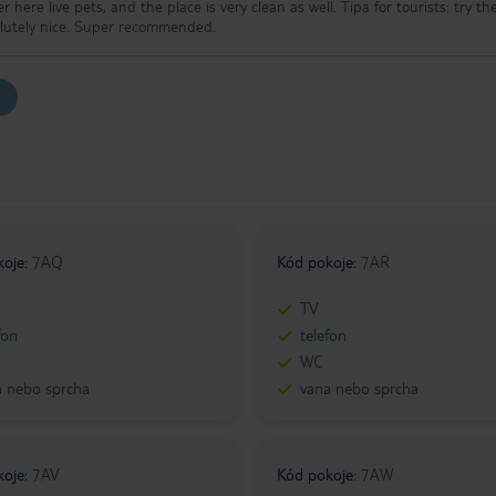
e pets, and the place is very clean as well. Tipa for tourists: try the
Maltese specialties, they're absolutely nice. Super recommended.
koje
:
7AQ
Kód pokoje
:
7AR
TV
fon
telefon
WC
a nebo sprcha
vana nebo sprcha
koje
:
7AV
Kód pokoje
:
7AW