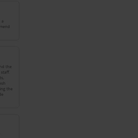
s a
ommend
und the
staff.
ts,
resh
ring the
de
r