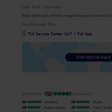
Lady Todd
-
informace
Popis hotelu byl přeložen z angličtiny pomocí nástroje
Nejoblíbenější filtry:
TUI Service Center 24/7 + TUI App
Zobrazit na mapě
Vyjímečný
(9 hodnocení)
Umístění
Služba
Kvalita spánku
Cena / kvali