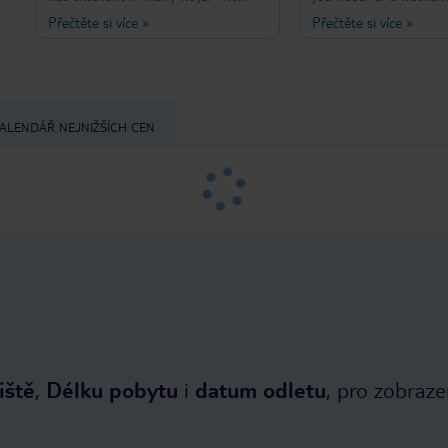
location is quite central and just a
very central in Sliema. 
Přečtěte si více
»
Přečtěte si více
»
few minutes walk down hill to the
and friendly reception 
main front. The hotel was clean and
street it is on is a bit 
spacious, we had 2 rooms. Breakfast
central location makes 
was at Mr Todds which was a 1
minute walk away, breakfast was very
nice with a choice of hot and cold
ALENDÁŘ NEJNIŽŠÍCH CEN
food,tea,coffee,juice.
iště
,
Délku pobytu
i
datum odletu
, pro zobraze