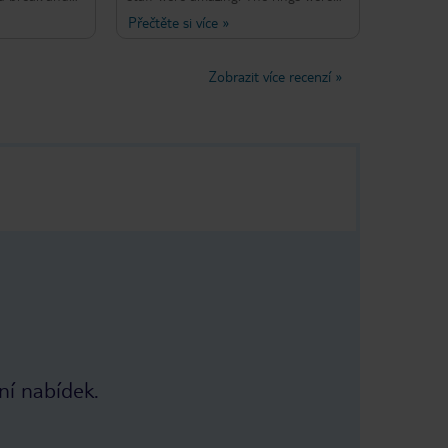
Very helpful
kept clean and for what I paid was a
Přečtěte si více
»
staff. The
good price. If you want somewhere
noisy but the
where you're not near the coast and
up for this
the touristy area I do highly
Zobrazit více recenzí
»
recommend this place. Breakfast was
amazing and wide choice of variety
and the staff are always there to
help you
ní nabídek.