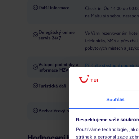
Další informace
Check-in: Od 14:00 do 00:00
na Maltu si s sebou nezapom
Delegátský online
Ve Vámi rezervovaném hotelu
servis 24/7
telefonicky, SMS a přes chat
pobytových místech a jazyko
Vstupní podmínky a
Přečtěte si vstupní podmínky
informace MZV
Turistická daň
Na Maltě platí turistická da
celý pobyt na osobu. Poplate
Souhlas
Bezbariérový přístup
Hotel není vhodný pro osob
Respektujeme vaše soukrom
Používáme technologie, jako 
Hodnocení hostů
stránek a personalizace zob