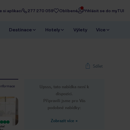
 si aplikaci
277 270 059
Oblíbené
Přihlásit se do myTUI
Destinace
Hotely
Výlety
Více
Sdílet
 informace
Upsss, tato nabídka není k
1
/
17
dispozici.
Next slide
Připravili jsme pro Vás
podobné nabídky:
Zobrazit více
»
Vyjímečný
Vyjímečný
otel
Good quality 3 star hotel. Everything
Can't fault. This place was lovely. The
The
you need for a weekend break and
staff were amazing. The rings were