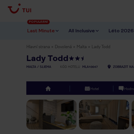
POPULÁRNÍ
Last Minute
All Inclusive
Léto 2026
Hlavní strana
Dovolená
Malta
Lady Todd
Lady Todd
MALTA
SLIEMA
KÓD HOTELU
MLA10047
ZOBRAZIT NA
Hotel
Hodno
top
Previous slide