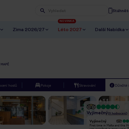
Stáhněte
Wpisz frazę, której szukasz
NOVINKA
Zima 2026/27
Léto 2027
Další Nabídka
 MAPĚ
cení hostů
Pokoje
Stravování
Důležité
+
11
Vyjímečný
(
9
hodnocení
)
Vyjímečný
Vyjímečný
I'll basically go there every day, it's a
First time in Malta and this H
great source of espresso, fresh
was excellent in many ways. 