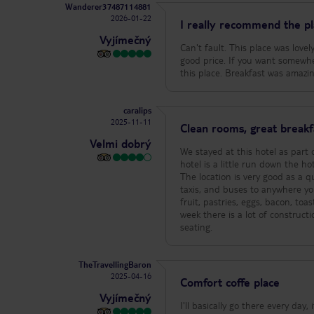
Wanderer37487114881
2026-01-22
I really recommend the p
Vyjímečný
Can't fault. This place was love
good price. If you want somewh
this place. Breakfast was amazin
caralips
2025-11-11
Clean rooms, great breakfa
Velmi dobrý
We stayed at this hotel as par
hotel is a little run down the hot
The location is very good as a 
taxis, and buses to anywhere yo
fruit, pastries, eggs, bacon, to
week there is a lot of constructi
seating.
TheTravellingBaron
2025-04-16
Comfort coffe place
Vyjímečný
I'll basically go there every day,