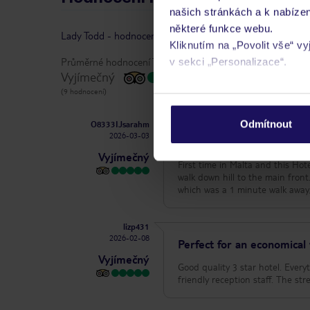
našich stránkách a k nabízen
některé funkce webu.
Lady Todd
-
hodnocení
|
vlastníkem recenze je TripAdvis
Kliknutím na „Povolit vše“ v
Průměrné hodnocení TripAdvisor:
v sekci „Personalizace“.
Vyjímečný
(9 hodnocení)
Podrobné informace o soubo
osobních údajů.
Odmítnout
O8333IJsarahm
2026-03-03
Good location
Vyjímečný
First time in Malta and this Hot
walk down hill to the main fron
which was a 1 minute walk away, 
lizp431
2026-02-08
Perfect for an economica
Vyjímečný
Good quality 3 star hotel. Ever
friendly reception staff. The stre