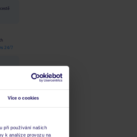
 cestě
ch
vis 24/7
EUR za
Více o cookies
u při používání našich
ny k analýze provozu na