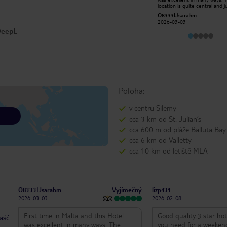
food and lovely chat. Vale is a great
location is quite central and j
bar tender, on top of it everyone
few minutes walk down hill to
TheTravellingBaron
O8333IJsarahm
over here live pets, and the place is
main front. The hotel was cl
2025-04-16
2026-03-03
very clean as well. Tipa for tourists:
spacious, we had 2 rooms. Br
 DeepL
try the Maltese specialties, they're
was at Mr Todds which was a 
absolutely nice. Super
minute walk away, breakfast 
recommended.
very nice with a choice of ho
cold food,tea,coffee,juice.
Poloha:
v centru Silemy
cca 3 km od St. Julian’s
cca 600 m od pláže Balluta Bay
cca 6 km od Valletty
cca 10 km od letiště MLA
Vyjímečný
O8333IJsarahm
lizp431
2026-03-03
2026-02-08
First time in Malta and this Hotel
Good quality 3 star hot
taść
was excellent in many ways. The
you need for a weeken