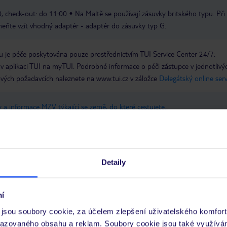
, check-out: do 11:00
Na Maltě se používají zásuvky britského typu. Při
eňte vzít vhodný adaptér - adaptér do zásuvky typ G.
 je péče poskytována pouze prostřednictvím TUI Service Center 24/7:
 v aplikaci TUI na myTUI. Podrobné informace o péči zástupce v jednotlivý
vých požadavcích naleznete na www.tui.cz v záložce
Delegátský online ser
 a informace MZV týkající se země, do které cestujete.
.
ň ve výši 0,5 EUR za den pobytu na osobu starší 18 let, maximálně však 5 
k je vybírán na recepci hotelu.
Detaily
y se zdravotním postižením
í
jsou soubory cookie, za účelem zlepšení uživatelského komfort
razovaného obsahu a reklam. Soubory cookie jsou také využívá