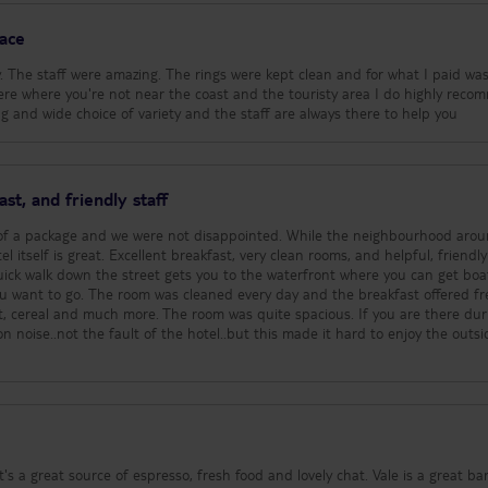
lace
ly. The staff were amazing. The rings were kept clean and for what I paid wa
ere where you're not near the coast and the touristy area I do highly rec
g and wide choice of variety and the staff are always there to help you
st, and friendly staff
t of a package and we were not disappointed. While the neighbourhood aro
el itself is great. Excellent breakfast, very clean rooms, and helpful, friendly 
quick walk down the street gets you to the waterfront where you can get boa
u want to go. The room was cleaned every day and the breakfast offered f
ast, cereal and much more. The room was quite spacious. If you are there du
on noise..not the fault of the hotel..but this made it hard to enjoy the outsi
 it's a great source of espresso, fresh food and lovely chat. Vale is a great ba