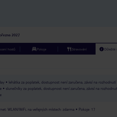
března 2027
cení hostů
Pokoje
Stravování
Důležité
Bay
lehátka za poplatek, dostupnost není zaručena, závisí na rozhodnutí
e
slunečníky za poplatek, dostupnost není zaručena, závisí na rozhodnut
e
rnet: WLAN/WiFi, na veřejných místech: zdarma
Pokoje: 17