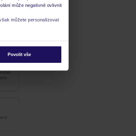
olání může negativně ovlivnit
 však můžete personalizovat
ba
/ kvalitaść
ta
a
zásadách ochrany
Povolit vše
minutes
odds
l and