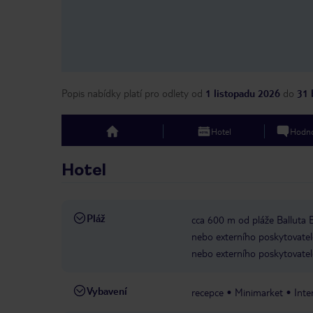
Popis nabídky platí pro odlety
od
1 listopadu 2026
do
31 
Hotel
Hodno
top
Hotel
Pláž
cca 600 m od pláže Balluta 
nebo externího poskytovatel
nebo externího poskytovatel
Vybavení
recepce
Minimarket
Inte