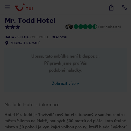
1
/
19
Mr. Todd Hotel
(189 hodnocení)
MALTA
SLIEMA
KÓD HOTELU
MLA10039
ZOBRAZIT NA MAPĚ
Upsss, tato nabídka není k dispozici.
Připravili jsme pro Vás
podobné nabídky:
Zobrazit více
»
Mr. Todd Hotel
-
informace
Hotel Mr. Todd je 3hvězdičkový hotel situovaný v samém centru
města Sliema na Maltě, pouhých 500 metrů od pláže. Toto útulné
místo s 30 pokoji je vynikající volbou pro ty, kteří hledají výchozí