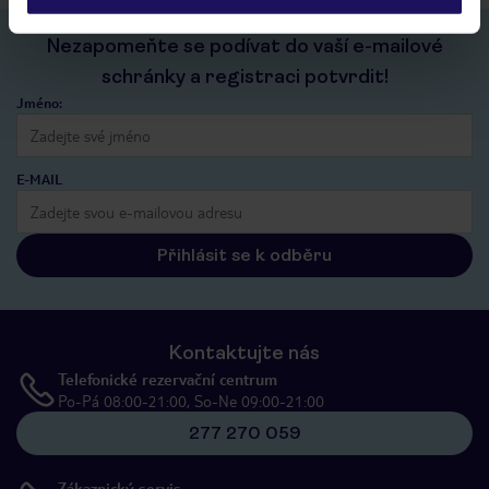
Nezapomeňte se podívat do vaší e-mailové
schránky a registraci potvrdit!
Jméno:
E-MAIL
Přihlásit se k odběru
Kontaktujte nás
Telefonické rezervační centrum
Po-Pá 08:00-21:00, So-Ne 09:00-21:00
277 270 059
Zákaznický servis