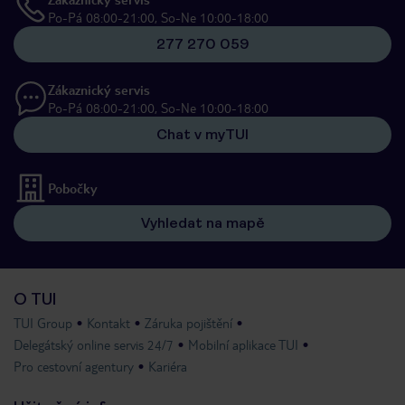
Po-Pá 08:00-21:00, So-Ne 10:00-18:00
277 270 059
Zákaznický servis
Po-Pá 08:00-21:00, So-Ne 10:00-18:00
Chat v myTUI
Pobočky
Vyhledat na mapě
O TUI
TUI Group
Kontakt
Záruka pojištění
Delegátský online servis 24/7
Mobilní aplikace TUI
Pro cestovní agentury
Kariéra