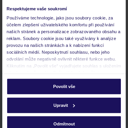
Respektujeme vaše soukromí
Často kladené otázky
Používáme technologie, jako jsou soubory cookie, za
Jaké doklady jsou potřebné při cestování?
účelem zlepšení uživatelského komfortu při používání
Budeme ubytováni ihned po příjezdu do hotelu?
našich stránek a personalizace zobrazovaného obsahu a
Kam jít po přistání a vyzvednutí zavazadel?
reklam. Soubory cookie jsou také využívány k analýze
Zobrazit další
provozu na našich stránkách a k nabízení funkcí
sociálních médií. Neposkytnutí souhlasu, nebo jeho
odvolání může negativně ovlivnit některé funkce webu.
Kliknutím na „Povolit vše“ vyjadřujete souhlas s uložením
všech souborů cookie. Svůj výběr však můžete
personalizovat v sekci „Personalizace“.
Stáhněte si bezplatnou aplikaci TUI
Povolit vše
rychlé vyhledávání a prohlížení nabídek
Podrobné informace o souborech cookie naleznete v
seznam oblíbených nabídek a možnost jejich sdílení
zásadách používání souborů cookie
a
zásadách
historie vyhledávání a naposledy zobrazené nabídky
Upravit
ochrany osobních údajů.
kontakt s TUI a všechny informace o tvé rezervaci v myTUI
Odmítnout