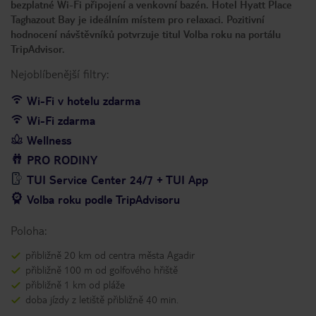
bezplatné Wi-Fi připojení a venkovní bazén. Hotel Hyatt Place
Taghazout Bay je ideálním místem pro relaxaci. Pozitivní
hodnocení návštěvníků potvrzuje titul Volba roku na portálu
TripAdvisor.
Nejoblíbenější filtry:
Wi-Fi v hotelu zdarma
Wi-Fi zdarma
Wellness
PRO RODINY
TUI Service Center 24/7 + TUI App
Volba roku podle TripAdvisoru
Poloha:
přibližně 20 km od centra města Agadir
přibližně 100 m od golfového hřiště
přibližně 1 km od pláže
doba jízdy z letiště přibližně 40 min.