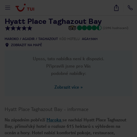
1
/
43
Hyatt Place Taghazout Bay
(2096 hodnocení)
MAROKO
AGADIR
TAGHAZOUT
KÓD HOTELU
AGA15001
ZOBRAZIT NA MAPĚ
Upsss, tato nabídka není k dispozici.
Připravili jsme pro Vás
podobné nabídky:
Zobrazit více
»
Hyatt Place Taghazout Bay
-
informace
Na západním pobřeží
Maroka
se nachází Hyatt Place Taghazout
Bay, přímořský hotel o rozloze 615 hektarů s výhledem na
oceán a hory. Hotel nabízí komfortní pokoje, restaurace,