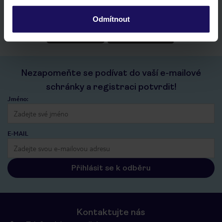
historie vyhledávání a naposledy zobrazené nabídky
kontakt s TUI a všechny informace o tvé rezervaci v myTUI
Odmítnout
Nezapomeňte se podívat do vaší e-mailové
schránky a registraci potvrdit!
Jméno:
E-MAIL
Přihlásit se k odběru
Kontaktujte nás