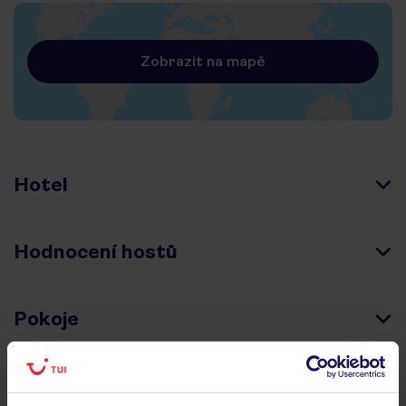
Zobrazit na mapě
Hotel
Hodnocení hostů
Pokoje
Stravování