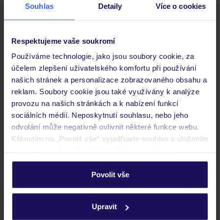
Souhlas
Detaily
Více o cookies
Důležité informace
Respektujeme vaše soukromí
Používáme technologie, jako jsou soubory cookie, za
účelem zlepšení uživatelského komfortu při používání
Často kladené otázky
našich stránek a personalizace zobrazovaného obsahu a
Jaké doklady jsou potřebné při cestování?
reklam. Soubory cookie jsou také využívány k analýze
Budeme ubytováni ihned po příjezdu do hotelu?
provozu na našich stránkách a k nabízení funkcí
Kam jít po přistání a vyzvednutí zavazadel?
sociálních médií. Neposkytnutí souhlasu, nebo jeho
odvolání může negativně ovlivnit některé funkce webu.
Zobrazit další
Kliknutím na „Povolit vše“ vyjadřujete souhlas s uložením
všech souborů cookie. Svůj výběr však můžete
personalizovat v sekci „Personalizace“.
Povolit vše
Podrobné informace o souborech cookie naleznete v
Stáhněte si bezplatnou aplikaci TUI
zásadách používání souborů cookie
a
zásadách
rychlé vyhledávání a prohlížení nabídek
Upravit
ochrany osobních údajů.
seznam oblíbených nabídek a možnost jejich sdílení