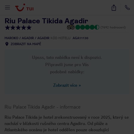
1
/
56
Riu Palace Tikida Agadir
(7692 hodnocení)
MAROKO
AGADIR
AGADIR
KÓD HOTELU
AGA11130
ZOBRAZIT NA MAPĚ
Upsss, tato nabídka není k dispozici.
Připravili jsme pro Vás
podobné nabídky:
Zobrazit více
»
Riu Palace Tikida Agadir
-
informace
Riu Palace Tikida je hotel zrekonstruovaný v roce 2025, který se
nachází v blízkosti rušného centra Agadiru. Od pláže a
Atlantského oceánu je hotel oddělen pouze okouzlující