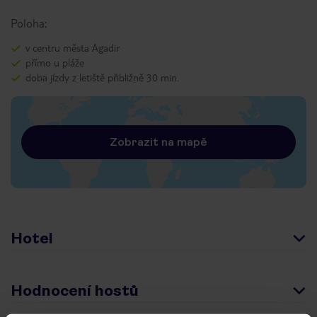
Poloha:
v centru města Agadir
přímo u pláže
doba jízdy z letiště přibližně 30 min.
Zobrazit na mapě
Hotel
Hodnocení hostů