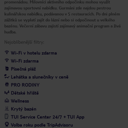
promenádou. Milovníci aktivního odpočinku mohou využít
zajímavou sportovní nabídku. Gurmáni zde najdou pestrou
kulinářskou nabídku, podávanou v 5 restauracích. Po dni plném
zážitků se vyplatí zajít do lázní nebo si odpočinout u velkého
bazénu. Večerní zábavu zajistí zajímavý animační program a živá
hudba.
Nejoblíbenější filtry:
Wi-Fi v hotelu zdarma
Wi-Fi zdarma
Písečná pláž
Lehátka a slunečníky v ceně
PRO RODINY
Dětské hřiště
Wellness
Krytý bazén
TUI Service Center 24/7 + TUI App
Volba roku podle TripAdvisoru