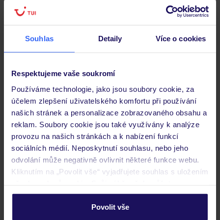
Pokoje
Souhlas
Detaily
Více o cookies
Stravování
Respektujeme vaše soukromí
Důležité informace
Používáme technologie, jako jsou soubory cookie, za
účelem zlepšení uživatelského komfortu při používání
našich stránek a personalizace zobrazovaného obsahu a
reklam. Soubory cookie jsou také využívány k analýze
Často kladené otázky
provozu na našich stránkách a k nabízení funkcí
sociálních médií. Neposkytnutí souhlasu, nebo jeho
Jaké doklady jsou potřebné při cestování?
odvolání může negativně ovlivnit některé funkce webu.
Budeme ubytováni ihned po příjezdu do hotelu?
Kliknutím na „Povolit vše“ vyjadřujete souhlas s uložením
Kam jít po přistání a vyzvednutí zavazadel?
všech souborů cookie. Svůj výběr však můžete
Zobrazit další
personalizovat v sekci „Personalizace“.
Povolit vše
Podrobné informace o souborech cookie naleznete v