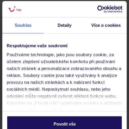
Pokoje
Souhlas
Detaily
Více o cookies
Stravování
Respektujeme vaše soukromí
Používáme technologie, jako jsou soubory cookie, za
Důležité informace
účelem zlepšení uživatelského komfortu při používání
našich stránek a personalizace zobrazovaného obsahu a
reklam. Soubory cookie jsou také využívány k analýze
provozu na našich stránkách a k nabízení funkcí
Často kladené otázky
sociálních médií. Neposkytnutí souhlasu, nebo jeho
Jaké doklady jsou potřebné při cestování?
odvolání může negativně ovlivnit některé funkce webu.
Budeme ubytováni ihned po příjezdu do hotelu?
Kliknutím na „Povolit vše“ vyjadřujete souhlas s uložením
Kam jít po přistání a vyzvednutí zavazadel?
všech souborů cookie. Svůj výběr však můžete
personalizovat v sekci „Personalizace“.
Zobrazit další
Povolit vše