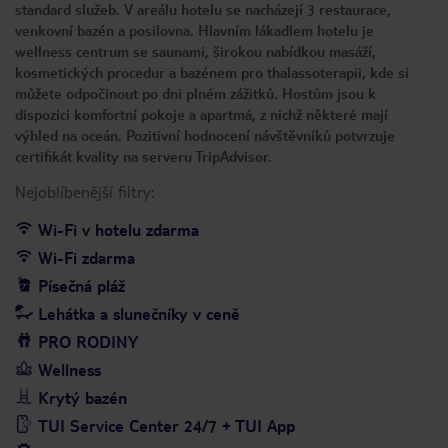
standard služeb. V areálu hotelu se nacházejí 3 restaurace,
venkovní bazén a posilovna. Hlavním lákadlem hotelu je
wellness centrum se saunami, širokou nabídkou masáží,
kosmetických procedur a bazénem pro thalassoterapii, kde si
můžete odpočinout po dni plném zážitků. Hostům jsou k
dispozici komfortní pokoje a apartmá, z nichž některé mají
výhled na oceán. Pozitivní hodnocení návštěvníků potvrzuje
certifikát kvality na serveru TripAdvisor.
Nejoblíbenější filtry:
Wi-Fi v hotelu zdarma
Wi-Fi zdarma
Písečná pláž
Lehátka a slunečníky v ceně
PRO RODINY
Wellness
Krytý bazén
TUI Service Center 24/7 + TUI App