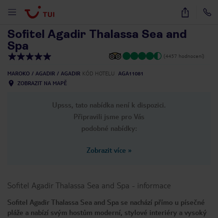
1
/
52
Sofitel Agadir Thalassa Sea and
Spa
(4457 hodnocení)
MAROKO
AGADIR
AGADIR
KÓD HOTELU
AGA11081
ZOBRAZIT NA MAPĚ
Upsss, tato nabídka není k dispozici.
Připravili jsme pro Vás
podobné nabídky:
Zobrazit více
»
Sofitel Agadir Thalassa Sea and Spa
-
informace
Sofitel Agadir Thalassa Sea and Spa se nachází přímo u písečné
pláže a nabízí svým hostům moderní, stylové interiéry a vysoký