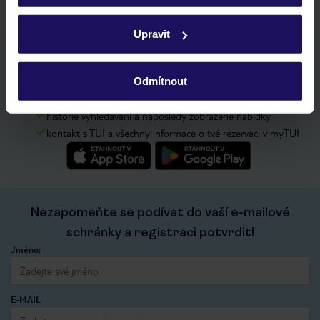
Podrobné informace o souborech cookie naleznete v
zásadách používání souborů cookie
a
zásadách
Upravit
ochrany osobních údajů.
Stáhněte si bezplatnou aplikaci TUI
Odmítnout
rychlé vyhledávání a prohlížení nabídek
seznam oblíbených nabídek a možnost jejich sdílení
historie vyhledávání a naposledy zobrazené nabídky
kontakt s TUI a všechny informace o tvé rezervaci v myTUI
Nezapomeňte se podívat do vaší e-mailové
schránky a registraci potvrdit!
Jméno:
E-MAIL