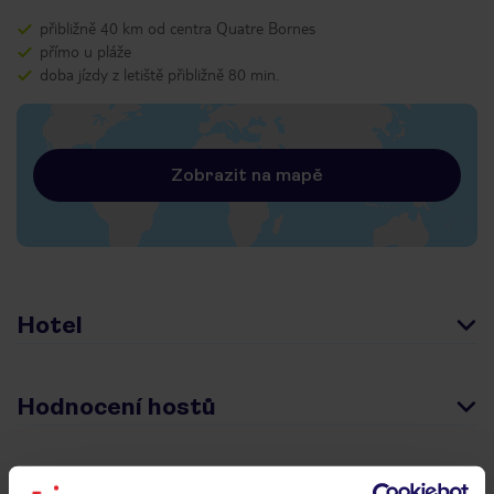
přibližně 40 km od centra Quatre Bornes
přímo u pláže
doba jízdy z letiště přibližně 80 min.
Zobrazit na mapě
Hotel
Hodnocení hostů
Pokoje