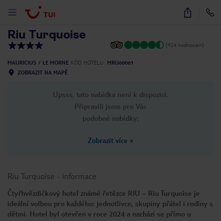
1
/
43
Riu Turquoise
(924 hodnocení)
MAURICIUS
LE MORNE
KÓD HOTELU
MRU60061
ZOBRAZIT NA MAPĚ
Upsss, tato nabídka není k dispozici.
Připravili jsme pro Vás
podobné nabídky:
Zobrazit více
»
Riu Turquoise
-
informace
Čtyřhvězdičkový hotel známé řetězce RIU – Riu Turquoise je
ideální volbou pro každého: jednotlivce, skupiny přátel i rodiny s
dětmi. Hotel byl otevřen v roce 2024 a nachází se přímo u