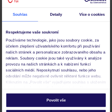
Souhlas
Detaily
Více o cookies
Stravování
Respektujeme vaše soukromí
Důležité informace
Používáme technologie, jako jsou soubory cookie, za
účelem zlepšení uživatelského komfortu při používání
našich stránek a personalizace zobrazovaného obsahu a
Často kladené otázky
reklam. Soubory cookie jsou také využívány k analýze
provozu na našich stránkách a k nabízení funkcí
Jaké doklady jsou potřebné při cestování?
sociálních médií. Neposkytnutí souhlasu, nebo jeho
Budeme ubytováni ihned po příjezdu do hotelu?
odvolání může negativně ovlivnit některé funkce webu.
Kam jít po přistání a vyzvednutí zavazadel?
Kliknutím na „Povolit vše“ vyjadřujete souhlas s uložením
všech souborů cookie. Svůj výběr však můžete
Zobrazit další
personalizovat v sekci „Personalizace“.
Povolit vše
Podrobné informace o souborech cookie naleznete v
zásadách používání souborů cookie
a
zásadách