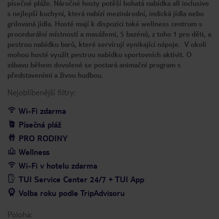
písečné pláže. Náročné hosty potěší bohatá nabídka all inclusive
s nejlepší kuchyní, která nabízí mezinárodní, indická jídla nebo
grilovaná jídla. Hosté mají k dispozici také wellness centrum s
procedurální místností a masážemi, 5 bazénů, z toho 1 pro děti, a
pestrou nabídku barů, které servírují vynikající nápoje. V okolí
mohou hosté využít pestrou nabídku sportovních aktivit. O
zábavu během dovolené se postará animační program s
představeními a živou hudbou.
Nejoblíbenější filtry:
Wi-Fi zdarma
Písečná pláž
PRO RODINY
Wellness
Wi-Fi v hotelu zdarma
TUI Service Center 24/7 + TUI App
Volba roku podle TripAdvisoru
Poloha: