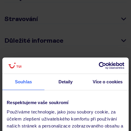
Stravování
Důležité informace
Často kladené otázky
Jaké doklady jsou potřebné při cestování?
Souhlas
Detaily
Více o cookies
Budeme ubytováni ihned po příjezdu do hotelu?
Kam jít po přistání a vyzvednutí zavazadel?
Zobrazit další
Respektujeme vaše soukromí
Používáme technologie, jako jsou soubory cookie, za
účelem zlepšení uživatelského komfortu při používání
našich stránek a personalizace zobrazovaného obsahu a