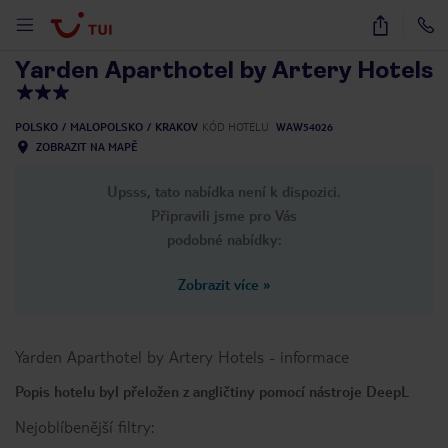
1
/
23
Yarden Aparthotel by Artery Hotels
POLSKO
MALOPOLSKO
KRAKOV
KÓD HOTELU
WAW54026
ZOBRAZIT NA MAPĚ
Upsss, tato nabídka není k dispozici.
Připravili jsme pro Vás
podobné nabídky:
Zobrazit více
»
Yarden Aparthotel by Artery Hotels
-
informace
Popis hotelu byl přeložen z angličtiny pomocí nástroje DeepL
Nejoblíbenější filtry: