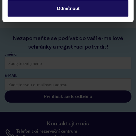
kontakt s TUI a všechny informace o tvé rezervaci v myTUI
Odmítnout
Nezapomeňte se podívat do vaší e-mailové
schránky a registraci potvrdit!
Jméno:
E-MAIL
Přihlásit se k odběru
Kontaktujte nás
Telefonické rezervační centrum