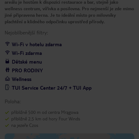
areálu je hostům k dispozici restaurace a bar, stejně jako
wellness centrum, vířivka a posilovna. Pro nejmenší je zde mimo
jiné připravena herna. Je to ideální místo pro milovníky
plachtění a klidného odpočinku uprostřed přírody.
Nejoblíbenější filtry:
Wi-Fi v hotelu zdarma
Wi-Fi zdarma
Dětské menu
PRO RODINY
Wellness
TUI Service Center 24/7 + TUI App
Poloha:
přibližně 500 m od centra Mrągowa
přibližně 2,5 km od hory Four Winds
na jezeře Czos