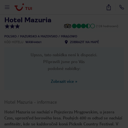
1
/
24
Hotel Mazuria
(128 hodnocení)
POLSKO
MAZURSKO A MAZOVSKO
MRĄGOWO
KÓD HOTELU
WAW44061
ZOBRAZIT NA MAPĚ
Upsss, tato nabídka není k dispozici.
Připravili jsme pro Vás
podobné nabídky:
Zobrazit více
»
Hotel Mazuria
-
informace
Hotel Mazuria se nachází v Pojezierzu Mrągowskim, u jezera
Czos, uprostřed borového lesa. Pouhých 400 m odtud se nachází
amfiteátr, kde se každoročně koná Picknik Country Festival. V