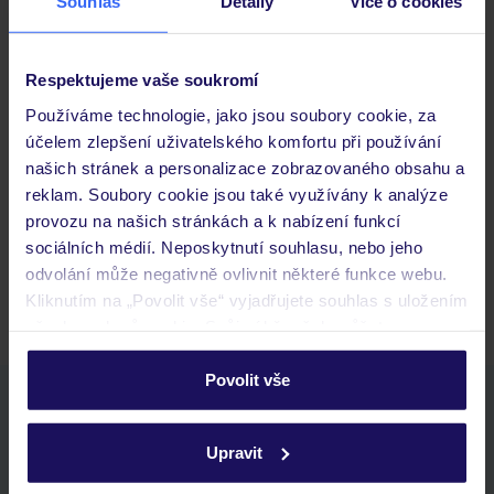
Souhlas
Detaily
Více o cookies
Důležité informace
Respektujeme vaše soukromí
Používáme technologie, jako jsou soubory cookie, za
Často kladené otázky
účelem zlepšení uživatelského komfortu při používání
Jaké doklady jsou potřebné při cestování?
našich stránek a personalizace zobrazovaného obsahu a
Budeme ubytováni ihned po příjezdu do hotelu?
reklam. Soubory cookie jsou také využívány k analýze
Kam jít po přistání a vyzvednutí zavazadel?
provozu na našich stránkách a k nabízení funkcí
sociálních médií. Neposkytnutí souhlasu, nebo jeho
Zobrazit další
odvolání může negativně ovlivnit některé funkce webu.
Kliknutím na „Povolit vše“ vyjadřujete souhlas s uložením
všech souborů cookie. Svůj výběr však můžete
personalizovat v sekci „Personalizace“.
Povolit vše
Stáhněte si bezplatnou aplikaci TUI
Podrobné informace o souborech cookie naleznete v
rychlé vyhledávání a prohlížení nabídek
zásadách používání souborů cookie
a
zásadách
Upravit
seznam oblíbených nabídek a možnost jejich sdílení
ochrany osobních údajů.
historie vyhledávání a naposledy zobrazené nabídky