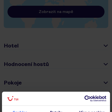
Zobrazit na mapě
Hotel
Hodnocení hostů
Pokoje
Stravování