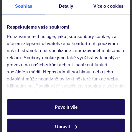
Souhlas
Detaily
Více o cookies
Důležité informace
Respektujeme vaše soukromí
Používáme technologie, jako jsou soubory cookie, za
účelem zlepšení uživatelského komfortu při používání
Často kladené otázky
našich stránek a personalizace zobrazovaného obsahu a
Jaké doklady jsou potřebné při cestování?
reklam. Soubory cookie jsou také využívány k analýze
Budeme ubytováni ihned po příjezdu do hotelu?
provozu na našich stránkách a k nabízení funkcí
Kam jít po přistání a vyzvednutí zavazadel?
sociálních médií. Neposkytnutí souhlasu, nebo jeho
odvolání může negativně ovlivnit některé funkce webu.
Zobrazit další
Kliknutím na „Povolit vše“ vyjadřujete souhlas s uložením
všech souborů cookie. Svůj výběr však můžete
personalizovat v sekci „Personalizace“.
Povolit vše
Podrobné informace o souborech cookie naleznete v
Stáhněte si bezplatnou aplikaci TUI
zásadách používání souborů cookie
a
zásadách
rychlé vyhledávání a prohlížení nabídek
Upravit
ochrany osobních údajů.