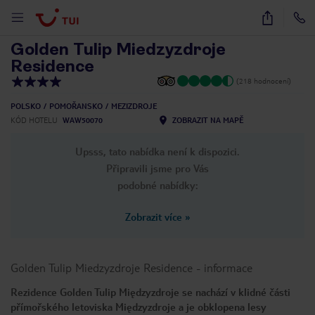
1
/
18
Golden Tulip Miedzyzdroje
Residence
(218 hodnocení)
POLSKO
POMOŘANSKO
MEZIZDROJE
KÓD HOTELU
WAW50070
ZOBRAZIT NA MAPĚ
Upsss, tato nabídka není k dispozici.
Připravili jsme pro Vás
podobné nabídky:
Zobrazit více
»
Golden Tulip Miedzyzdroje Residence
-
informace
Rezidence Golden Tulip Międzyzdroje se nachází v klidné části
přímořského letoviska Międzyzdroje a je obklopena lesy