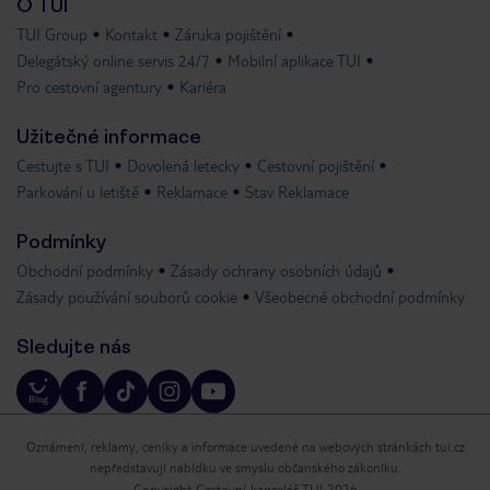
O TUI
TUI Group
Kontakt
Záruka pojištění
Delegátský online servis 24/7
Mobilní aplikace TUI
Pro cestovní agentury
Kariéra
Užitečné informace
Cestujte s TUI
Dovolená letecky
Cestovní pojištění
Parkování u letiště
Reklamace
Stav Reklamace
Podmínky
Obchodní podmínky
Zásady ochrany osobních údajů
Zásady používání souborů cookie
Všeobecné obchodní podmínky
Sledujte nás
Oznámení, reklamy, ceníky a informace uvedené na webových stránkách tui.cz
nepředstavují nabídku ve smyslu občanského zákoníku.
Copyright Cestovní kancelář TUI 2026