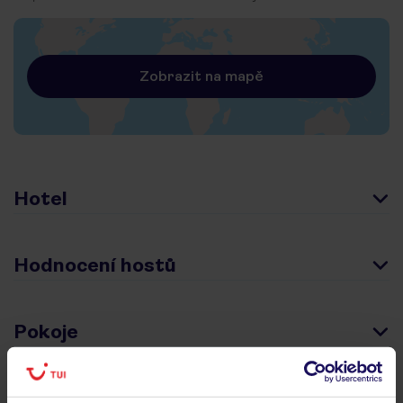
Zobrazit na mapě
Hotel
Hodnocení hostů
Pokoje
Stravování