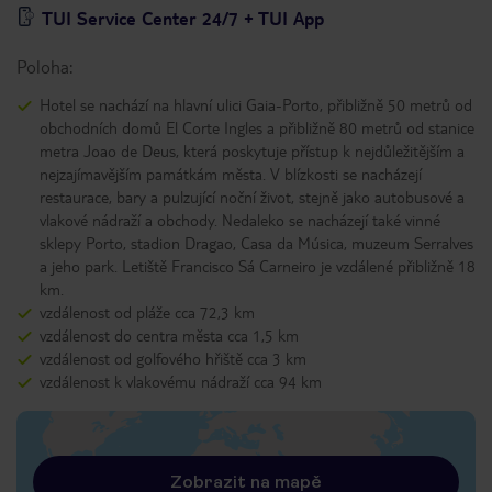
TUI Service Center 24/7 + TUI App
Poloha:
Hotel se nachází na hlavní ulici Gaia-Porto, přibližně 50 metrů od
obchodních domů El Corte Ingles a přibližně 80 metrů od stanice
metra Joao de Deus, která poskytuje přístup k nejdůležitějším a
nejzajímavějším památkám města. V blízkosti se nacházejí
restaurace, bary a pulzující noční život, stejně jako autobusové a
vlakové nádraží a obchody. Nedaleko se nacházejí také vinné
sklepy Porto, stadion Dragao, Casa da Música, muzeum Serralves
a jeho park. Letiště Francisco Sá Carneiro je vzdálené přibližně 18
km.
vzdálenost od pláže cca 72,3 km
vzdálenost do centra města cca 1,5 km
vzdálenost od golfového hřiště cca 3 km
vzdálenost k vlakovému nádraží cca 94 km
Zobrazit na mapě