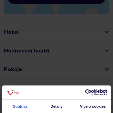
Hotel
Hodnocení hostů
Pokoje
Stravování
Důležité informace
Souhlas
Detaily
Více o cookies