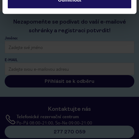
Nezapomeňte se podívat do vaší e-mailové
schránky a registraci potvrdit!
Jméno:
E-MAIL
Přihlásit se k odběru
Kontaktujte nás
Telefonické rezervační centrum
Po-Pá 08:00-21:00, So-Ne 09:00-21:00
277 270 059