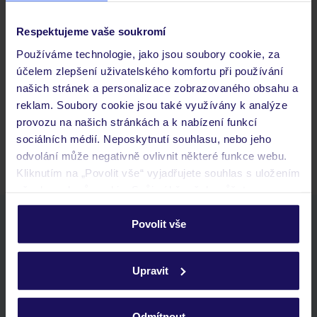
Respektujeme vaše soukromí
Často kladené otázky
Používáme technologie, jako jsou soubory cookie, za
Jaké doklady jsou potřebné při cestování?
účelem zlepšení uživatelského komfortu při používání
Budeme ubytováni ihned po příjezdu do hotelu?
našich stránek a personalizace zobrazovaného obsahu a
Kam jít po přistání a vyzvednutí zavazadel?
reklam. Soubory cookie jsou také využívány k analýze
provozu na našich stránkách a k nabízení funkcí
Zobrazit další
sociálních médií. Neposkytnutí souhlasu, nebo jeho
odvolání může negativně ovlivnit některé funkce webu.
Kliknutím na „Povolit vše“ vyjadřujete souhlas s uložením
všech souborů cookie. Svůj výběr však můžete
personalizovat v sekci „Personalizace“.
Stáhněte si bezplatnou aplikaci TUI
Povolit vše
rychlé vyhledávání a prohlížení nabídek
Podrobné informace o souborech cookie naleznete v
seznam oblíbených nabídek a možnost jejich sdílení
zásadách používání souborů cookie
a
zásadách
Upravit
historie vyhledávání a naposledy zobrazené nabídky
ochrany osobních údajů.
kontakt s TUI a všechny informace o tvé rezervaci v myTUI
Odmítnout