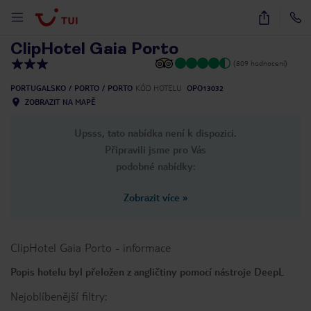
1
/
18
ClipHotel Gaia Porto
(809 hodnocení)
PORTUGALSKO
PORTO
PORTO
KÓD HOTELU
OPO13032
ZOBRAZIT NA MAPĚ
Upsss, tato nabídka není k dispozici.
Připravili jsme pro Vás
podobné nabídky:
Zobrazit více
»
ClipHotel Gaia Porto
-
informace
Popis hotelu byl přeložen z angličtiny pomocí nástroje DeepL
Nejoblíbenější filtry: