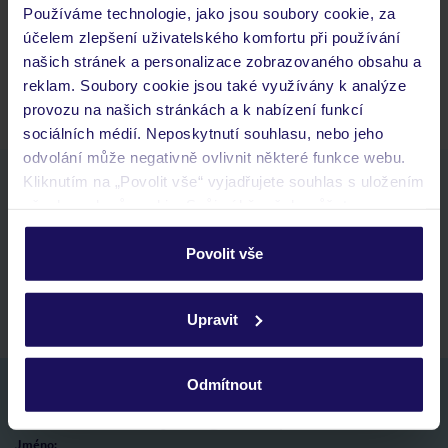
Používáme technologie, jako jsou soubory cookie, za
Kam jít po přistání a vyzvednutí zavazadel?
účelem zlepšení uživatelského komfortu při používání
Zobrazit další
našich stránek a personalizace zobrazovaného obsahu a
reklam. Soubory cookie jsou také využívány k analýze
provozu na našich stránkách a k nabízení funkcí
sociálních médií. Neposkytnutí souhlasu, nebo jeho
odvolání může negativně ovlivnit některé funkce webu.
Kliknutím na „Povolit vše“ vyjadřujete souhlas s uložením
Stáhněte si bezplatnou aplikaci TUI
všech souborů cookie. Svůj výběr však můžete
rychlé vyhledávání a prohlížení nabídek
personalizovat v sekci „Personalizace“.
seznam oblíbených nabídek a možnost jejich sdílení
Povolit vše
historie vyhledávání a naposledy zobrazené nabídky
Podrobné informace o souborech cookie naleznete v
kontakt s TUI a všechny informace o tvé rezervaci v myTUI
zásadách používání souborů cookie
a
zásadách
Upravit
ochrany osobních údajů.
Odmítnout
Nezapomeňte se podívat do vaší e-mailové
schránky a registraci potvrdit!
Jméno: