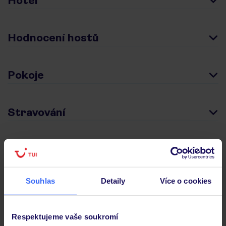
Hotel
Hodnocení hostů
Pokoje
Stravování
Důležité informace
Souhlas
Detaily
Více o cookies
Často kladené otázky
Jaké doklady jsou potřebné při cestování?
Respektujeme vaše soukromí
Budeme ubytováni ihned po příjezdu do hotelu?