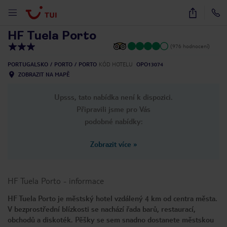
1
/
30
HF Tuela Porto
(976 hodnocení)
PORTUGALSKO
PORTO
PORTO
KÓD HOTELU
OPO13074
ZOBRAZIT NA MAPĚ
Upsss, tato nabídka není k dispozici.
Připravili jsme pro Vás
podobné nabídky:
Zobrazit více
»
HF Tuela Porto
-
informace
HF Tuela Porto je městský hotel vzdálený 4 km od centra města.
V bezprostřední blízkosti se nachází řada barů, restaurací,
obchodů a diskoték. Pěšky se sem snadno dostanete městskou