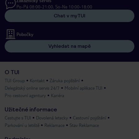
Zákaznický servis
Po-Pá 08:00-21:00, So-Ne 10:00-18:00
Chat v myTUI
Pobočky
Vyhledat na mapě
O TUI
TUI Group
Kontakt
Záruka pojištění
Delegátský online servis 24/7
Mobilní aplikace TUI
Pro cestovní agentury
Kariéra
Užitečné informace
Cestujte s TUI
Dovolená letecky
Cestovní pojištění
Parkování u letiště
Reklamace
Stav Reklamace