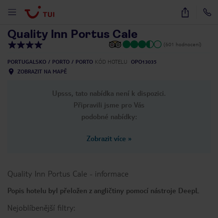
1
/
40
Quality Inn Portus Cale
(601 hodnocení)
PORTUGALSKO
PORTO
PORTO
KÓD HOTELU
OPO13035
ZOBRAZIT NA MAPĚ
Upsss, tato nabídka není k dispozici.
Připravili jsme pro Vás
podobné nabídky:
Zobrazit více
»
Quality Inn Portus Cale
-
informace
Popis hotelu byl přeložen z angličtiny pomocí nástroje DeepL
Nejoblíbenější filtry: