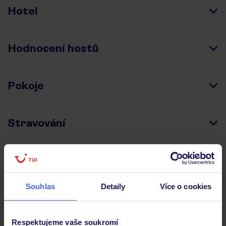
Hotel
Hodnocení hostů
Pokoje
Stravování
Důležité informace
Souhlas
Detaily
Více o cookies
Často kladené otázky
Jaké doklady jsou potřebné při cestování?
Respektujeme vaše soukromí