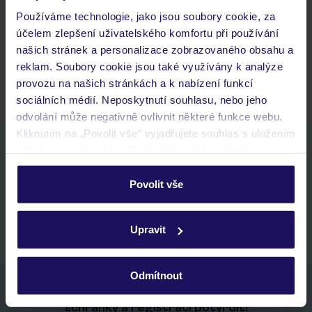
Budeme ubytováni ihned po příjezdu do hotelu?
Používáme technologie, jako jsou soubory cookie, za
Kam jít po přistání a vyzvednutí zavazadel?
účelem zlepšení uživatelského komfortu při používání
našich stránek a personalizace zobrazovaného obsahu a
Zobrazit další
reklam. Soubory cookie jsou také využívány k analýze
provozu na našich stránkách a k nabízení funkcí
sociálních médií. Neposkytnutí souhlasu, nebo jeho
odvolání může negativně ovlivnit některé funkce webu.
Kliknutím na „Povolit vše“ vyjadřujete souhlas s uložením
Stáhněte si bezplatnou aplikaci TUI
všech souborů cookie. Svůj výběr však můžete
rychlé vyhledávání a prohlížení nabídek
personalizovat v sekci „Personalizace“.
seznam oblíbených nabídek a možnost jejich sdílení
Povolit vše
historie vyhledávání a naposledy zobrazené nabídky
Podrobné informace o souborech cookie naleznete v
kontakt s TUI a všechny informace o tvé rezervaci v myTUI
zásadách používání souborů cookie
a
zásadách
Upravit
ochrany osobních údajů.
Odmítnout
Nezapomeňte se podívat do vaší e-mailové
schránky a registraci potvrdit!