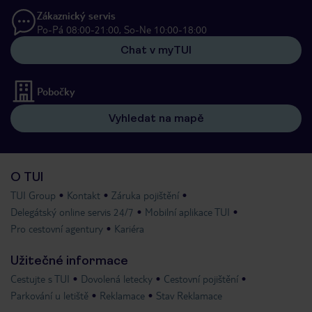
Zákaznický servis
Po-Pá 08:00-21:00, So-Ne 10:00-18:00
Chat v myTUI
Pobočky
Vyhledat na mapě
O TUI
TUI Group
Kontakt
Záruka pojištění
Delegátský online servis 24/7
Mobilní aplikace TUI
Pro cestovní agentury
Kariéra
Užitečné informace
Cestujte s TUI
Dovolená letecky
Cestovní pojištění
Parkování u letiště
Reklamace
Stav Reklamace