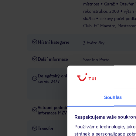
místnost
Garáž
Otevření
rekonstrukce: 2008
výtah
služba
celkový počet podlaž
Club, EC Maestro, Mastercar
Místní kategorie
3 hvězdičky
Další informace
Star Inn Porto
Delegátský online
Ve Vámi rezervovaném hotelu
servis 24/7
telefonicky, SMS a přes chat
pobytových místech a jazyko
Souhlas
Vstupní podmínky a
Přečtěte si vstupní podmínky
informace MZV
Respektujeme vaše soukrom
Používáme technologie, jako 
Transfer
Transfer z letiště a na letiště 
stránek a personalizace zob