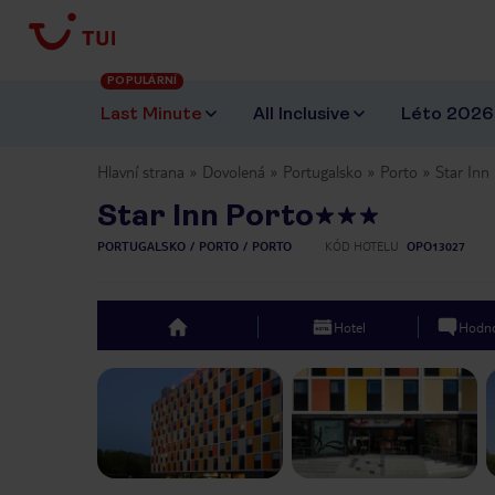
POPULÁRNÍ
Last Minute
All Inclusive
Léto 2026
Hlavní strana
Dovolená
Portugalsko
Porto
Star Inn
Star Inn Porto
PORTUGALSKO
PORTO
PORTO
KÓD HOTELU
OPO13027
Hotel
Hodno
top
Previous slide