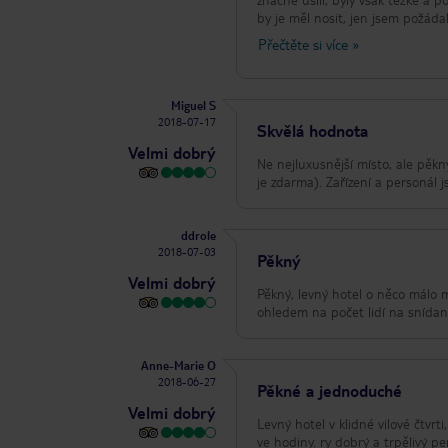
by je měl nosit, jen jsem požáda
kg. Takže jsem skončil s tím vše
Přečtěte si více
»
mi řekl: "náš hotel nenabízí p
pomoci s taškami" - mějte na pam
někdy urazil můj "nepodložený p
Miguel S
posledním čísle. Takže tento ho
2018-07-17
alespoň mají výtahy až do posle
Skvělá hodnota
Velmi dobrý
Ne nejluxusnější místo, ale pěk
je zdarma). Zařízení a personál j
ddrole
2018-07-03
Pěkný
Velmi dobrý
Pěkný, levný hotel o něco málo 
ohledem na počet lidí na snídan
Anne-Marie O
2018-06-27
Pěkné a jednoduché
Velmi dobrý
Levný hotel v klidné vilové čtvr
ve hodiny. ry dobrý a trpělivý p