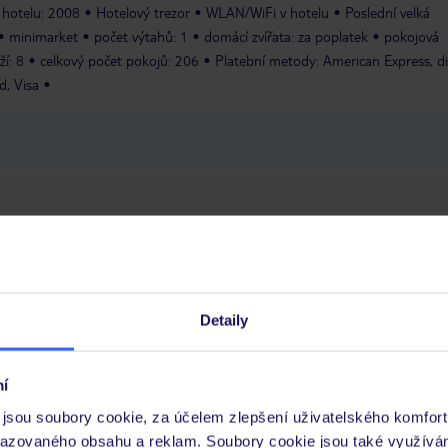
do posledního patra!
 hotelu: 2008
Hotelový trezor
WLAN/WiFi v hotelu
Poslední velká
minimarket
počet výtahů: 1
domácí zvířata: za poplatek
pokojová
í: 8
celkový počet pokojů: 206
Platební metody: American Express, d
d, Visa
 je péče poskytována pouze prostřednictvím TUI Service Center 24/7:
 v aplikaci TUI na myTUI. Podrobné informace o péči zástupce v jednotlivý
vých požadavcích naleznete na www.tui.cz v záložce
Delegátský online ser
Detaily
 a informace MZV týkající se země, do které cestujete.
.
í
jsou soubory cookie, za účelem zlepšení uživatelského komfort
si zajišťujete sami.
razovaného obsahu a reklam. Soubory cookie jsou také využívá