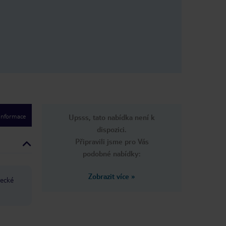
 informace
Upsss, tato nabídka není k
dispozici.
Připravili jsme pro Vás
podobné nabídky:
Zobrazit více
»
recké