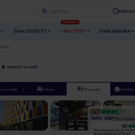
Stáhněte
Wpisz frazę, której szukasz
NOVINKA
Zima 2026/27
Léto 2027
Další Nabídka
 Porto
ZOBRAZIT NA MAPĚ
cení hostů
Pokoje
Stravování
Důležité
+
20
Velmi dobrý
(
1113
hodno
Vyjímečný
Pohyboval jsem se do Porto 
Pěkný a komfortní hotel,
studoval jsem na UPorto v
jednoduchý a moderní design. . . ne