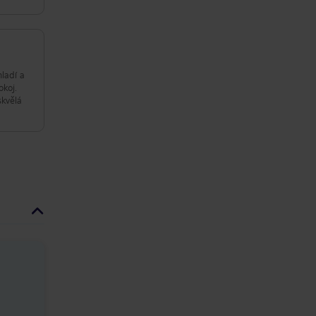
ladí a
okoj.
skvělá