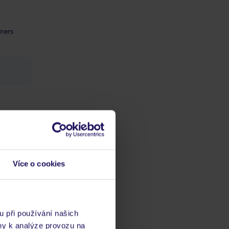
iners
ch
vis 24/7
Více o cookies
u při používání našich
ny k analýze provozu na