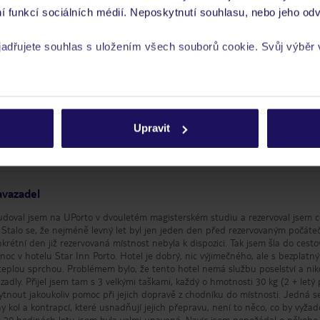
í funkcí sociálních médií. Neposkytnutí souhlasu, nebo jeho odv
yjadřujete souhlas s uložením všech souborů cookie. Svůj výběr
dvisor
rech cookie naleznete v
zásadách používání souborů cookie
Kvalita spánku
Služ
Umístění
Cena 
Upravit
Pokoje
Čisto
avazadel
udoval jsem na UPorto v dvouletém magisterském studiu a rezervoval jsem c
 Stalo se, že nejméně levný let byl jen jeden den před rezervovaným počát
rétní den již rezervovaná místnost nebyla k dispozici. Tak jsem šla do cesto
noc v hotelu Star Inn Porto. Hotel je dobrý, nic výjimečného, ​​ale s bezplatn
a teplou sprchou. Problémem bylo, že tento hotel nemá službu poselství a nik
dly. Přijel jsem tam s 3 velkými taškami, každý o hmotnosti 30 kg (2 + letý 
ytnout jakoukoliv pomoc při jejich dopravě z chodníku do místnosti. Jedná s
 kol a kontrapcí, které usnadňují jejich přepravu, není to něco, co by vyžad
 po 20 hodinách letu jsem byla velmi unavená. Navíc jsem nepožádal o někoho