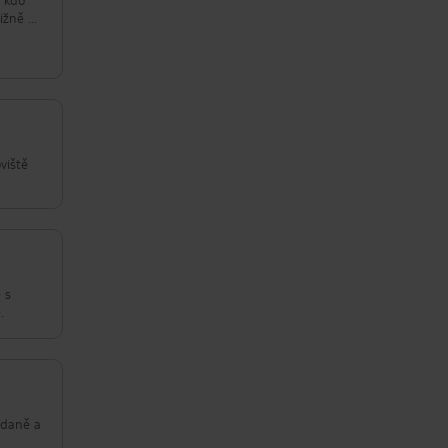
ližně 5
recepci
i
le hej,
viště
 s
.
nídaně a