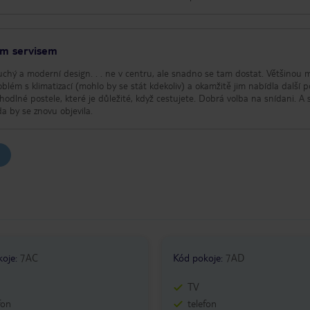
ým servisem
uchý a moderní design. . . ne v centru, ale snadno se tam dostat. Většinou m
blém s klimatizací (mohlo by se stát kdekoliv) a okamžitě jim nabídla další p
ohodlné postele, které je důležité, když cestujete. Dobrá volba na snídani. A 
a by se znovu objevila.
koje
:
7AC
Kód pokoje
:
7AD
TV
fon
telefon