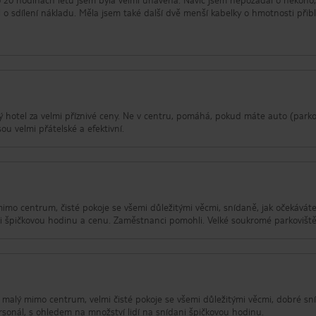
l o sdílení nákladu. Měla jsem také další dvě menší kabelky o hmotnosti přib
mi, nahoru a dolů, z chodníku do ložnice, čtyřikrát a bez pomoci. Chlápek na 
oselskou službu a protože jsem v současné době sám na recepci, nemohu vám
ěti, že to bylo kolem 11:00. Abych to ještě zhoršil, myslím, že ten chlápek m
rosil o pomoc" a dal mi doslova poslední místnost hotelu: v horním patře a
tel může být dobrý, pokud nebudete cestovat oblečením nebo jinými věcmi. A
dního patra!
ný hotel za velmi příznivé ceny. Ne v centru, pomáhá, pokud máte auto (parko
sou velmi přátelské a efektivní.
mimo centrum, čisté pokoje se všemi důležitými věcmi, snídaně, jak očekáváte
i špičkovou hodinu a cenu. Zaměstnanci pomohli. Velké soukromé parkoviště
ti, malý mimo centrum, velmi čisté pokoje se všemi důležitými věcmi, dobré s
ersonál, s ohledem na množství lidí na snídani špičkovou hodinu.