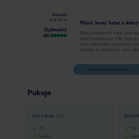
ToleneZG
2018-06-26
Pěkný levný hotel s dobr
Vyjímečný
Pěkný a komfortní hotel, jednod
dobří zaměstnanci. Měli jsme pro
Je to velmi čisté, prostorné a p
nabídka za přijatelnou cenu. Rád
Zobrazit více recenzí
Pokoje
Kód pokoje
:
7AA
Kód po
TV
TV
telefon
tele