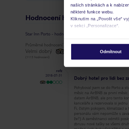
našich stránkách a k nabízen
některé funkce webu.
Hodnocení hostů
Kliknutím na „Povolit vše“ v
v sekci „Personalizace“.
Star Inn Porto
-
hodnocení
|
vlastníkem recenze je TripA
Podrobné informace o soubo
Průměrné hodnocení TripAdvisor:
osobních údajů.
Velmi dobrý
Odmítnout
(1113 hodnocení)
rofz
2018-07-31
Dobrý hotel pro lidi bez z
Pohyboval jsem se do Porto a st
měsíc na AirBNB za první měsíc.
datem AirBNB, ale pro tento konk
kanceláře a rezervovala si jednu 
Fi, čistým pokojem, klimatizací 
personálu vám nepomůže s zavaza
že?) A zaměstnanci odmítli posk
zbrusu nové tašky se všemi druhy
značné úsilí, byly však těžké a