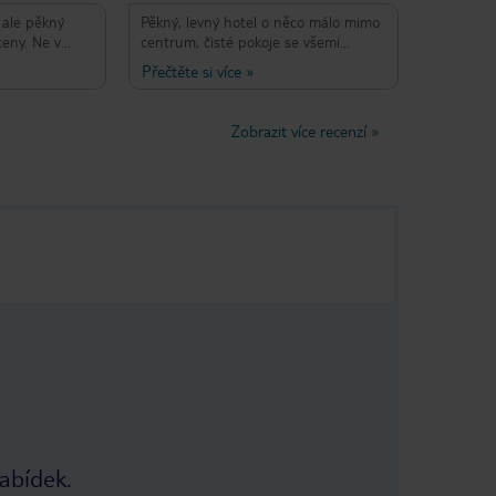
 ale pěkný
Pěkný, levný hotel o něco málo mimo
0.
ceny. Ne v
centrum, čisté pokoje se všemi
, že
ůj
d máte auto
důležitými věcmi, snídaně, jak
Přečtěte si více
»
 a dal
Zařízení a
očekáváte s ohledem na počet lidí na
hotelu:
sle.
telské a
snídani špičkovou hodinu a cenu.
obrý,
Zaměstnanci pomohli. Velké
Zobrazit více recenzí
»
 Ale
soukromé parkoviště.
nabídek.