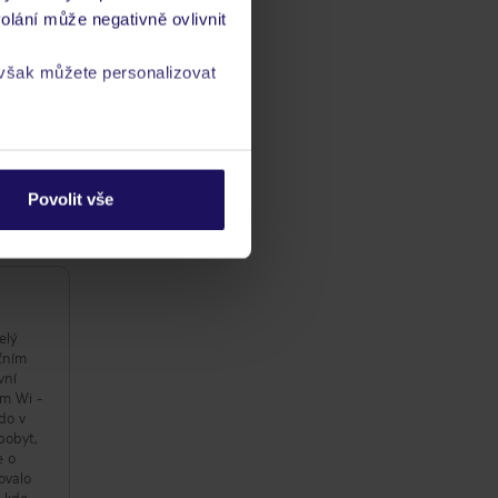
olání může negativně ovlivnit
 však můžete personalizovat
a
zásadách ochrany
ba
/ kvalitaść
Povolit vše
ta
elý
ečním
vní
ým Wi -
do v
pobyt,
e o
ovalo
, kdo