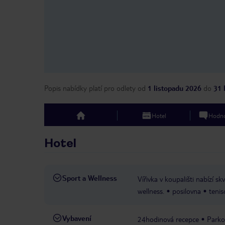
Popis nabídky platí pro odlety
od
1 listopadu 2026
do
31 
Hotel
Hodno
top
Hotel
Sport a Wellness
Vířivka v koupališti nabízí skv
wellness.
posilovna
tenis
Vybavení
24hodinová recepce
Parko