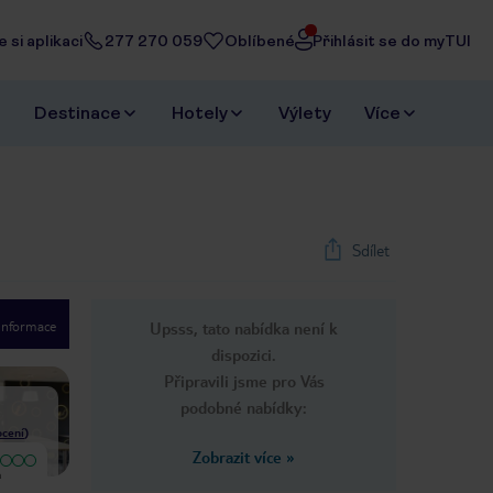
 si aplikaci
277 270 059
Oblíbené
Přihlásit se do myTUI
Destinace
Hotely
Výlety
Více
Sdílet
 informace
Upsss, tato nabídka není k
1
/
26
dispozici.
Next slide
Připravili jsme pro Vás
podobné nabídky:
cení
)
Zobrazit více
»
Velmi dobrý
Velmi dobrý
a
Ne nejluxusnější místo, ale pěkný
Pěkný, levný hotel o něco málo
hotel za velmi příznivé ceny. Ne v
mimo centrum, čisté pokoje se