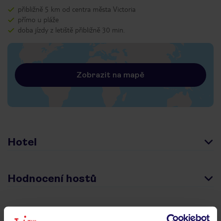
přibližně 5 km od centra města Victoria
přímo u pláže
doba jízdy z letiště přibližně 30 min.
Zobrazit na mapě
Hotel
Hodnocení hostů
Pokoje