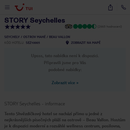
1
/
31
STORY Seychelles
(2665 hodnocení)
SEYCHELY
OSTROV MAHÉ
BEAU VALLON
KÓD HOTELU
SEZ10005
ZOBRAZIT NA MAPĚ
Upsss, tato nabídka není k dispozici.
Připravili jsme pro Vás
podobné nabídky:
Zobrazit více
»
STORY Seychelles
-
informace
Tento 5hvězdičkový hotel se nachází přímo u jedné z
nejkrásnějších písečných pláží na ostrově – Beau Vallon. Hostům
je k dispozici moderní a rozsáhlé wellness centrum, posilovna,