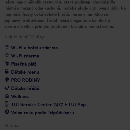
lekce jógy a několik restaurací, které podávají lahodná jídla
místní a mezinárodní kuchyně, mořské plody a grilovaná jídla. Na
nejmenší hosty čeká dětské hřiště, herna a miniklub se
zajímavými aktivitami. Hotel nabízí elegantní a komfortní
apartmá a vily s přímým přístupem k soukromému bazénu.
Nejoblíbenější filtry:
Wi-Fi v hotelu zdarma
Wi-Fi zdarma
Písečná pláž
Dětské menu
PRO RODINY
Dětské hřiště
Wellness
TUI Service Center 24/7 + TUI App
Volba roku podle TripAdvisoru
Poloha: