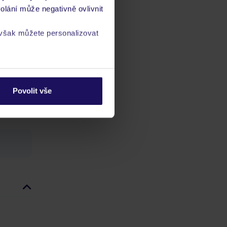
olání může negativně ovlivnit
1.
 však můžete personalizovat
ch
a
zásadách ochrany
vis 24/7
Povolit vše