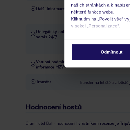
našich stránkách a k nabízen
Další informace
Je vyžadována záloha ve výši
některé funkce webu.
patrem) musí zaplatit denní 
Kliknutím na „Povolit vše“ v
v sekci „Personalizace“.
Delegátský online
Ve Vámi rezervovaném hotelu
servis 24/7
telefonicky, SMS a přes chat
Podrobné informace o soubo
pobytových místech a jazyko
osobních údajů.
Odmítnout
Vstupní podmínky a
Přečtěte si vstupní podmínky
informace MZV
Transfer
Transfer na letiště a z letiště
Hodnocení hostů
Gran Hotel Bali
-
hodnocení
|
vlastníkem recenze je TripA