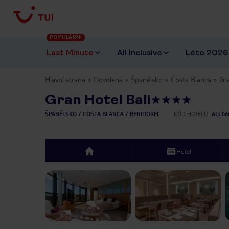
POPULÁRNÍ
Last Minute
All Inclusive
Léto 2026
Hlavní strana
Dovolená
Španělsko
Costa Blanca
Gra
Gran Hotel Bali
ŠPANĚLSKO
COSTA BLANCA
BENIDORM
KÓD HOTELU
ALC06
Hotel
top
Previous slide