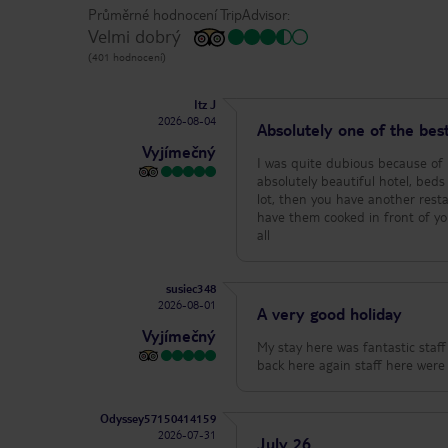
Průměrné hodnocení TripAdvisor:
Velmi dobrý
(401 hodnocení)
Itz J
2026-08-04
Absolutely one of the best
Vyjímečný
I was quite dubious because of r
absolutely beautiful hotel, beds
lot, then you have another rest
have them cooked in front of you
all
susiec348
2026-08-01
A very good holiday
Vyjímečný
My stay here was fantastic staff
Odyssey57150414159
2026-07-31
July 26