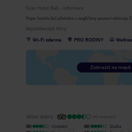
Gran Hotel Bali
-
informace
Popis hotelu byl přeložen z angličtiny pomocí nástroje
Nejoblíbenější filtry:
Wi-Fi zdarma
PRO RODINY
Wellne
Zobrazit na mapě
Velmi dobrý
(401 hodnocení)
Umístění
Služba