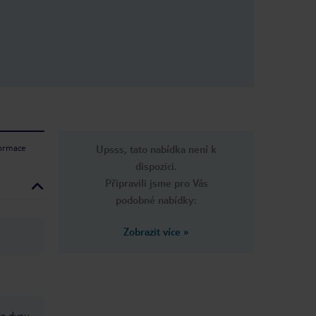
formace
Upsss, tato nabídka není k
dispozici.
Připravili jsme pro Vás
podobné nabídky:
Zobrazit více
»
ze dvou