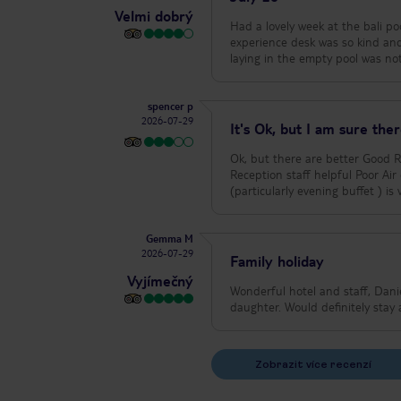
Velmi dobrý
Had a lovely week at the bali pools were fantastic but the hotel room was a bit dated .Danielle on the customer
experience desk was so kind and helpful. Was disappointed that the shell waterfall was not working with rubbish
laying in the empty pool was not 
spencer p
2026-07-29
It's Ok, but I am sure th
Ok, but there are better Good Room clean TV has UK Channels Bus stop for number 2 & 3 outside for Centre
Reception staff helpful Poor Air con weak WiFi is sporadic Bar staff attitude and service poor Quality of food
(particularly evening buffet ) is
Gemma M
2026-07-29
Family holiday
Vyjímečný
Wonderful hotel and staff, Danie
daughter. Would definitely sta
Zobrazit více recenzí