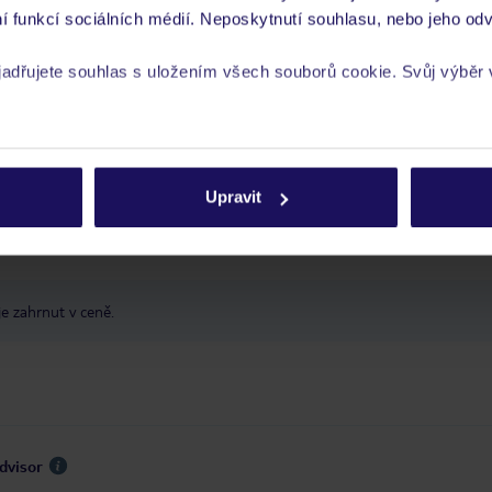
í funkcí sociálních médií. Neposkytnutí souhlasu, nebo jeho odv
 přibližně 300 EUR za pokoj.
Hosté ubytovaní ve vyšších patrech (nad 2
poplatek.
yjadřujete souhlas s uložením všech souborů cookie. Svůj výběr
 je péče poskytována pouze prostřednictvím TUI Service Center 24/7:
 v aplikaci TUI na myTUI. Podrobné informace o péči zástupce v jednotlivý
rech cookie naleznete v
zásadách používání souborů cookie
vých požadavcích naleznete na www.tui.cz v záložce
Delegátský online ser
Upravit
 a informace MZV týkající se země, do které cestujete.
.
 je zahrnut v ceně.
dvisor