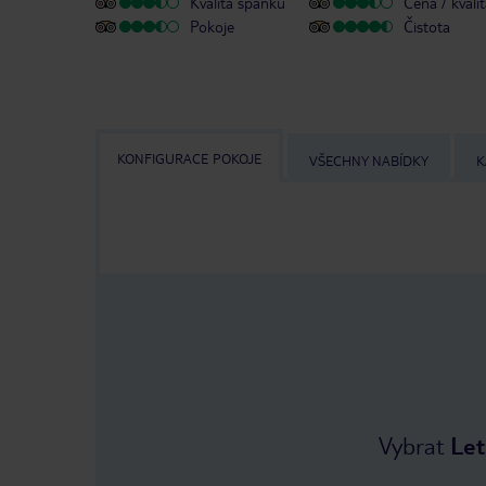
Kvalita spánku
Cena / kvali
Pokoje
Čistota
KONFIGURACE POKOJE
VŠECHNY NABÍDKY
K
Vybrat
Let