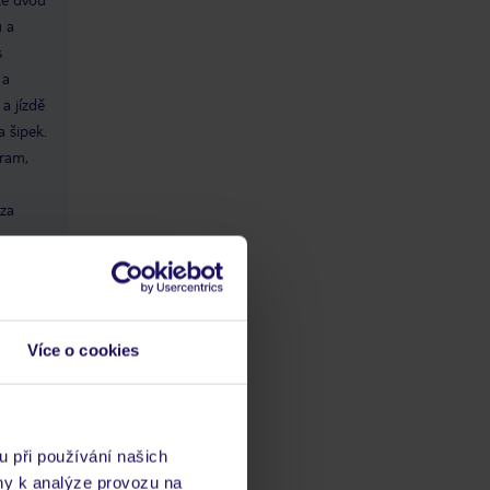
u a
s
 a
a jízdě
a šipek.
gram,
 za
erenční
:
kový
Více o cookies
latební
u při používání našich
ny k analýze provozu na