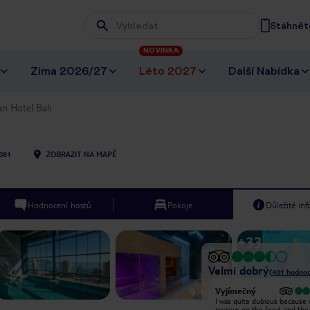
Stáhněte
Wpisz frazę, której szukasz
NOVINKA
Zima 2026/27
Léto 2027
Další Nabídka
n Hotel Bali
081
ZOBRAZIT NA MAPĚ
Hodnocení hostů
Pokoje
Důležité in
+
33
Velmi dobrý
(
401
hodnoc
Vyjímečný
Vyjímečný
Wonderful hotel and staff, Danielle
I was quite dubious because 
was very helpful in the restaurant
reviews on the food ,and the l