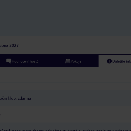
ubna 2027
Hodnocení hostů
Pokoje
Důležité in
oční klub: zdarma
ě
otní styl, nebo si jen chcete odpočinout, hosté si mohou zaplavat v jednom 