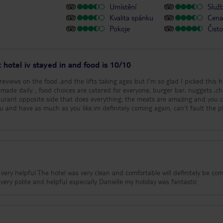
Umístění
Služ
Kvalita spánku
Cena 
Pokoje
Čisto
 hotel iv stayed in and food is 10/10
eviews on the food ,and the lifts taking ages but I’m so glad I picked this 
 made daily. , food choices are catered for everyone, burger bar, nuggets ,ch
aurant opposite side that does everything, the meats are amazing and you 
 and have as much as you like.im definitely coming again, can’t fault the p
 very helpful The hotel was very clean and comfortable will definitely be co
back here again staff here were very polite and helpful especially Danielle my holiday was fantastic