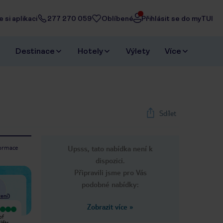
 si aplikaci
277 270 059
Oblíbené
Přihlásit se do myTUI
Destinace
Hotely
Výlety
Více
Sdílet
formace
Upsss, tato nabídka není k
1
/
39
dispozici.
Next slide
Připravili jsme pro Vás
podobné nabídky:
ení
)
Zobrazit více
»
Vyjímečný
Velmi dobrý
of
My stay here was fantastic staff
Had a lovely week at the bali pools
ifts
very helpful The hotel was very
were fantastic but the hotel room