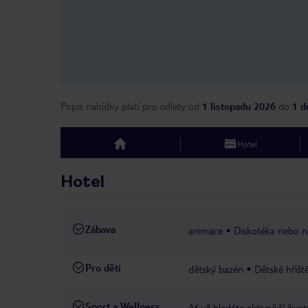
Popis nabídky platí pro odlety
od
1 listopadu 2026
do
1 d
Hotel
top
Hotel
Zábava
animace
Diskotéka nebo n
Pro děti
dětský bazén
Dětské hřišt
Sport a Wellness
Ať už hledáte aktivnější živ