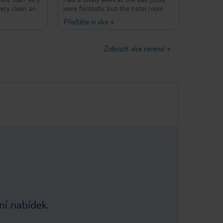
very clean and
were fantastic but the hotel room
tely be coming
was a bit dated .Danielle on the
Přečtěte si více
»
here were very
customer experience desk was so
cially Danielle
kind and helpful. Was disappointed
ic
that the shell waterfall was not
Zobrazit více recenzí
»
working with rubbish laying in the
empty pool was not nice to look at
but still loved staying there
ní nabídek.