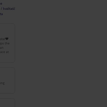
ba
/ kvalitaść
ta
hotel❤️
ips the
can
lace at
ming