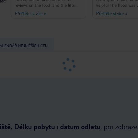
taść
reviews on the food ,and the lifts
helpful The hotel was 
taking ages but I’m so glad I picked
comfortable will defini
Přečtěte si více
»
Přečtěte si více
»
this hotel❤️absolutely beautiful
back here again staff 
hotel, beds made daily. , food choices
polite and helpful espe
are catered for everyone, burger bar,
my holiday was fantast
nuggets ,chips the lot, then you have
another restaurant opposite side
that does everything, the meats are
ALENDÁŘ NEJNIŽŠÍCH CEN
amazing and you can have them
cooked in front of you and have as
much as you like.im definitely coming
again, can’t fault the place at all
iště
,
Délku pobytu
i
datum odletu
, pro zobraze