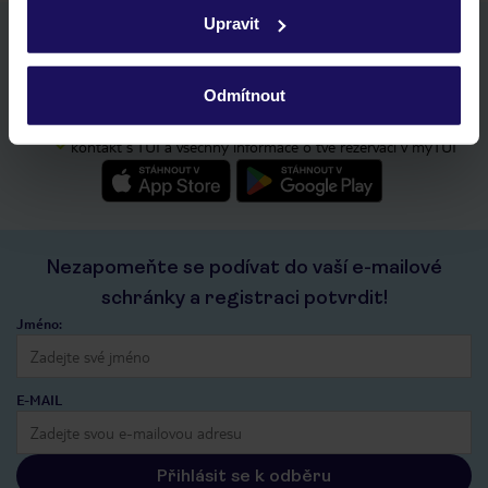
zásadách používání souborů cookie
a
zásadách
Upravit
ochrany osobních údajů.
Stáhněte si bezplatnou aplikaci TUI
rychlé vyhledávání a prohlížení nabídek
seznam oblíbených nabídek a možnost jejich sdílení
Odmítnout
historie vyhledávání a naposledy zobrazené nabídky
kontakt s TUI a všechny informace o tvé rezervaci v myTUI
Nezapomeňte se podívat do vaší e-mailové
schránky a registraci potvrdit!
Jméno:
E-MAIL
Přihlásit se k odběru