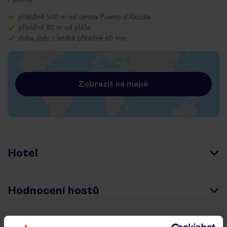
přibližně 500 m od centra Puerto d'Alcudia
přibližně 80 m od pláže
doba jízdy z letiště přibližně 60 min.
Zobrazit na mapě
Hotel
Hodnocení hostů