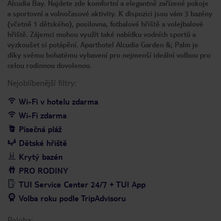
Alcudia Bay. Najdete zde komfortní a elegantně zařízené pokoje
a sportovní a volnočasové aktivity. K dispozici jsou vám 3 bazény
(včetně 1 dětského), posilovna, fotbalové hřiště a volejbalové
hřiště. Zájemci mohou využít také nabídku vodních sportů a
vyzkoušet si potápění. Aparthotel Alcudia Garden &; Palm je
díky svému bohatému vybavení pro nejmenší ideální volbou pro
celou rodinnou dovolenou.
Nejoblíbenější filtry:
Wi-Fi v hotelu zdarma
Wi-Fi zdarma
Písečná pláž
Dětské hřiště
Krytý bazén
PRO RODINY
TUI Service Center 24/7 + TUI App
Volba roku podle TripAdvisoru
Poloha: