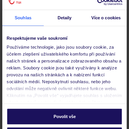
Pokoje
Souhlas
Detaily
Více o cookies
Stravování
Respektujeme vaše soukromí
Důležité informace
Používáme technologie, jako jsou soubory cookie, za
účelem zlepšení uživatelského komfortu při používání
našich stránek a personalizace zobrazovaného obsahu a
reklam. Soubory cookie jsou také využívány k analýze
Často kladené otázky
provozu na našich stránkách a k nabízení funkcí
Jaké doklady jsou potřebné při cestování?
sociálních médií. Neposkytnutí souhlasu, nebo jeho
Budeme ubytováni ihned po příjezdu do hotelu?
odvolání může negativně ovlivnit některé funkce webu.
Kam jít po přistání a vyzvednutí zavazadel?
Kliknutím na „Povolit vše“ vyjadřujete souhlas s uložením
všech souborů cookie. Svůj výběr však můžete
Zobrazit další
personalizovat v sekci „Personalizace“.
Povolit vše
Podrobné informace o souborech cookie naleznete v