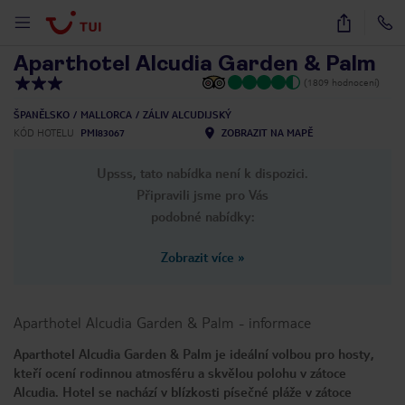
1
/
51
Aparthotel Alcudia Garden & Palm
(1809 hodnocení)
ŠPANĚLSKO
MALLORCA
ZÁLIV ALCUDIJSKÝ
KÓD HOTELU
PMI83067
ZOBRAZIT NA MAPĚ
Upsss, tato nabídka není k dispozici.
Připravili jsme pro Vás
podobné nabídky:
Zobrazit více
»
Aparthotel Alcudia Garden & Palm
-
informace
Aparthotel Alcudia Garden & Palm je ideální volbou pro hosty,
kteří ocení rodinnou atmosféru a skvělou polohu v zátoce
Alcudia. Hotel se nachází v blízkosti písečné pláže v zátoce