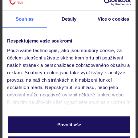
Pokoje
Souhlas
Detaily
Více o cookies
Stravování
Respektujeme vaše soukromí
Důležité informace
Používáme technologie, jako jsou soubory cookie, za
účelem zlepšení uživatelského komfortu při používání
našich stránek a personalizace zobrazovaného obsahu a
reklam. Soubory cookie jsou také využívány k analýze
Často kladené otázky
provozu na našich stránkách a k nabízení funkcí
Jaké doklady jsou potřebné při cestování?
sociálních médií. Neposkytnutí souhlasu, nebo jeho
Budeme ubytováni ihned po příjezdu do hotelu?
odvolání může negativně ovlivnit některé funkce webu.
Kam jít po přistání a vyzvednutí zavazadel?
Kliknutím na „Povolit vše“ vyjadřujete souhlas s uložením
všech souborů cookie. Svůj výběr však můžete
Zobrazit další
personalizovat v sekci „Personalizace“.
Povolit vše
Podrobné informace o souborech cookie naleznete v