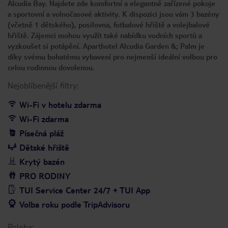
Alcudia Bay. Najdete zde komfortní a elegantně zařízené pokoje
a sportovní a volnočasové aktivity. K dispozici jsou vám 3 bazény
(včetně 1 dětského), posilovna, fotbalové hřiště a volejbalové
hřiště. Zájemci mohou využít také nabídku vodních sportů a
vyzkoušet si potápění. Aparthotel Alcudia Garden &; Palm je
díky svému bohatému vybavení pro nejmenší ideální volbou pro
celou rodinnou dovolenou.
Nejoblíbenější filtry:
Wi-Fi v hotelu zdarma
Wi-Fi zdarma
Písečná pláž
Dětské hřiště
Krytý bazén
PRO RODINY
TUI Service Center 24/7 + TUI App
Volba roku podle TripAdvisoru
Poloha: