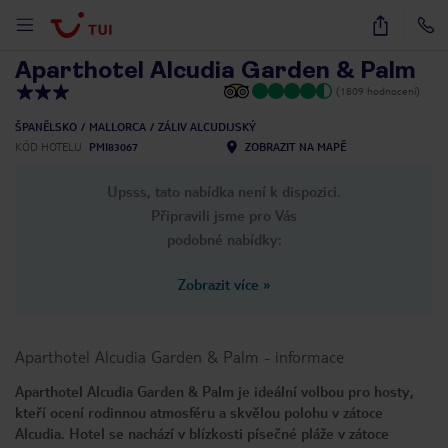
1
/
51
Aparthotel Alcudia Garden & Palm
(1809 hodnocení)
ŠPANĚLSKO
MALLORCA
ZÁLIV ALCUDIJSKÝ
KÓD HOTELU
PMI83067
ZOBRAZIT NA MAPĚ
Upsss, tato nabídka není k dispozici.
Připravili jsme pro Vás
podobné nabídky:
Zobrazit více
»
Aparthotel Alcudia Garden & Palm
-
informace
Aparthotel Alcudia Garden & Palm je ideální volbou pro hosty,
kteří ocení rodinnou atmosféru a skvělou polohu v zátoce
Alcudia. Hotel se nachází v blízkosti písečné pláže v zátoce