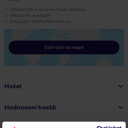
přibližně 500 m od centra Puerto d'Alcudia
přibližně 80 m od pláže
doba jízdy z letiště přibližně 60 min.
Zobrazit na mapě
Hotel
Hodnocení hostů