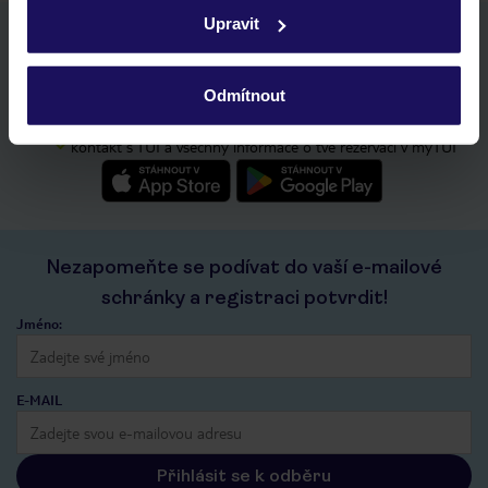
zásadách používání souborů cookie
a
zásadách
Upravit
ochrany osobních údajů.
Stáhněte si bezplatnou aplikaci TUI
rychlé vyhledávání a prohlížení nabídek
seznam oblíbených nabídek a možnost jejich sdílení
Odmítnout
historie vyhledávání a naposledy zobrazené nabídky
kontakt s TUI a všechny informace o tvé rezervaci v myTUI
Nezapomeňte se podívat do vaší e-mailové
schránky a registraci potvrdit!
Jméno:
E-MAIL
Přihlásit se k odběru