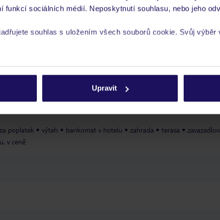
í funkcí sociálních médií. Neposkytnutí souhlasu, nebo jeho odv
niklub
dětská zábava: několikrát týdně
herna a zábavní místnost
min
yjadřujete souhlas s uložením všech souborů cookie. Svůj výběr
sladkou vodou
lehátka, slunečníky
ručníky: na kauci, platba v hotovosti
rech cookie naleznete v
zásadách používání souborů cookie
e se záloha
volejbal: na kauci
Upravit
 za poplatek
výtah
bankomat v hotelu
zahrada
terasa
zavazadlov
u, v ceně