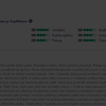
nze je TripAdvisor
Umístění
Služ
Kvalita spánku
Cena 
Pokoje
Čisto
ění skvělé blízko pláže. Atmosféra dobrá. Velice ochotný personál. Pokoje ma
 považovat za sprchu. Pouze dvě elektrické zásuvky na pokoj což je pro 3 os
 všude se doplácí nemalé peníze. Jídlo v Globales playa pouze snídaně a ve
áklad. Nechutná dobře. V salátu jsem měla mravence a v dezertu umělou řasu.
 jsou dobré a je dostatek jídla na výběr. Velké plus je téměř celodenní bufe
í. Pláže čisté, moře taky. Celý den se pláže uklízí a v 17:00 se uklízí placená 
áramek platí pro všechny tři globales hotely, ale k bazénu v protějším hotelu 
omnosti jako je např. snídaně vystěhují z lehátek a ještě vám odcizí klipy na
je obsazený Britskými hosty kteří ho doslova kolonizují a nárokují si naprosto
o Britského zadku. Jeden žeton na osobu na all inclusive nápoje je otravný 