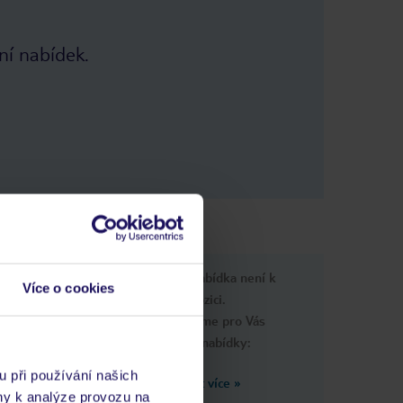
ní nabídek.
 informace
Upsss, tato nabídka není k
Více o cookies
dispozici.
Připravili jsme pro Vás
podobné nabídky:
u při používání našich
Zobrazit více
»
ny k analýze provozu na