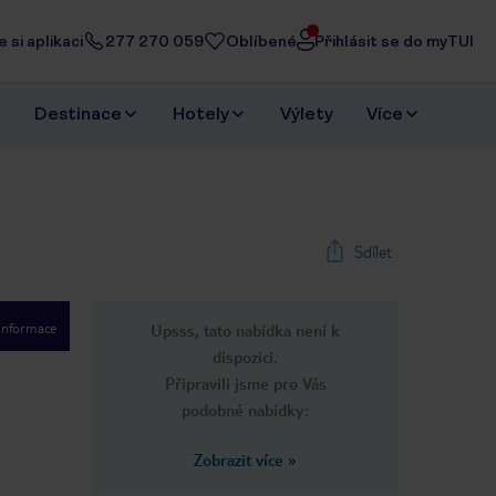
 si aplikaci
277 270 059
Oblíbené
Přihlásit se do myTUI
Destinace
Hotely
Výlety
Více
Sdílet
 informace
Upsss, tato nabídka není k
dispozici.
Připravili jsme pro Vás
podobné nabídky:
Zobrazit více
»