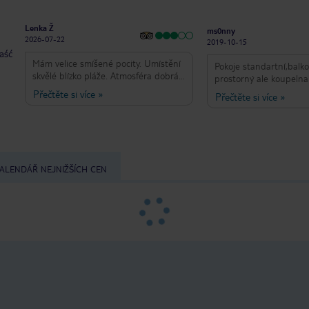
Lenka Ž
ms0nny
2026-07-22
2019-10-15
taść
Mám velice smíšené pocity. Umístění
Pokoje standartní,balk
skvělé blízko pláže. Atmosféra dobrá.
prostorný ale koupelna
Velice ochotný personál. Pokoje malé,
otvíraní dveří do koupe
Přečtěte si více
»
Přečtěte si více
»
staré a nehezké. Sprcha se nedá
takže velmi málo místa 
považovat za sprchu. Pouze dvě
důkladný a každý den,
elektrické zásuvky na pokoj což je pro
ručníku pravidelná.Jíd
3 osoby neúnosné. Cena drahá a za
pestrý výběr,každý si u
vše a všude se doplácí nemalé
své.Lokalita klidněší,st
peníze. Jídlo v Globales playa pouze
pláž v zátoce.
ALENDÁŘ NEJNIŽŠÍCH CEN
snídaně a večeře. Jídlo je stále stejné
a pouze základ. Nechutná dobře. V
salátu jsem měla mravence a v
dezertu umělou řasu. Obědy v
sousedním Globales park jsou dobré
a je dostatek jídla na výběr. Velké
plus je téměř celodenní bufet který je
asi na celém pobytu to nejlepší. Pláže
čisté, moře taky. Celý den se pláže
uklízí a v 17:00 se uklízí placená
lehátka 22.5 eura za set. All inclusive