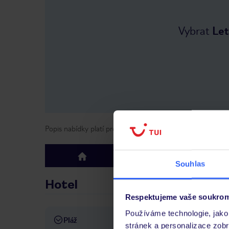
Vybrat
Let
Popis nabídky platí pro odlety
od
19 dubna 2026
do
1 lis
Hotel
Hodno
top
Souhlas
Hotel
Respektujeme vaše soukrom
Používáme technologie, jako 
Pláž
přibližně 300 m od pláže
p
stránek a personalizace zob