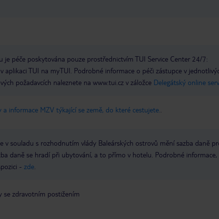
 je péče poskytována pouze prostřednictvím TUI Service Center 24/7:
 v aplikaci TUI na myTUI. Podrobné informace o péči zástupce v jednotlivý
vých požadavcích naleznete na www.tui.cz v záložce
Delegátský online ser
 a informace MZV týkající se země, do které cestujete.
.
 se v souladu s rozhodnutím vlády Baleárských ostrovů mění sazba daně pr
atba daně se hradí při ubytování, a to přímo v hotelu. Podrobné informace
spozici -
zde
.
y se zdravotním postižením