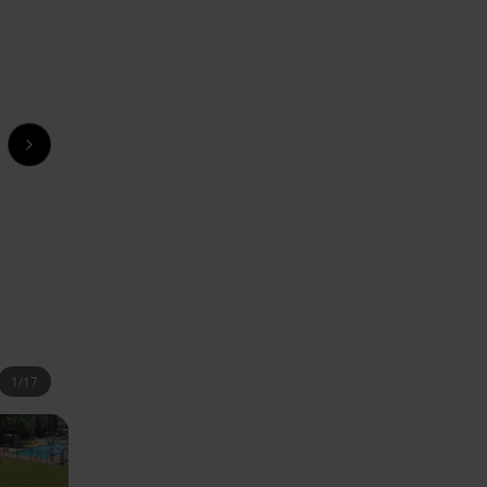
Next slide
1
/
17