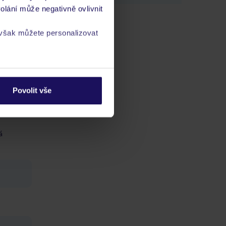
olání může negativně ovlivnit
idisco
 však můžete personalizovat
a
zásadách ochrany
Povolit vše
á