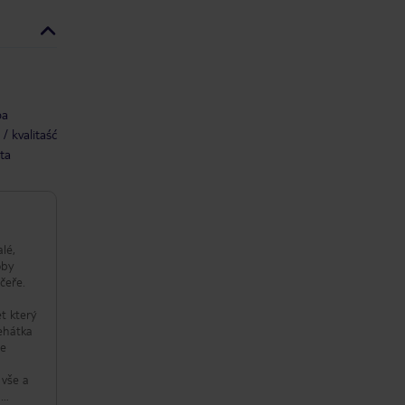
ba
/ kvalitaść
ta
lé,
oby
čeře.
t který
lehátka
se
 vše a
a