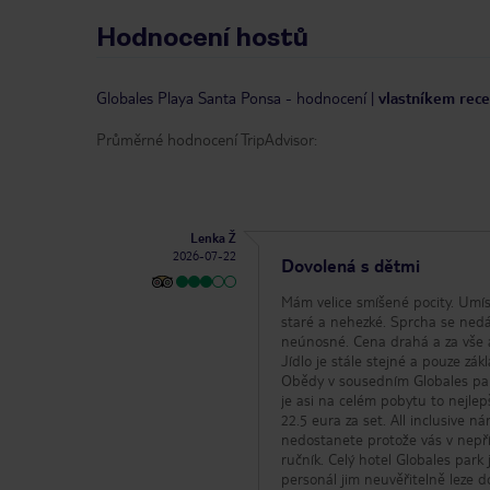
Hodnocení hostů
Globales Playa Santa Ponsa
-
hodnocení
|
vlastníkem rece
Průměrné hodnocení TripAdvisor:
Lenka Ž
2026-07-22
Dovolená s dětmi
Mám velice smíšené pocity. Umíst
staré a nehezké. Sprcha se nedá
neúnosné. Cena drahá a za vše a
Jídlo je stále stejné a pouze z
Obědy v sousedním Globales park
je asi na celém pobytu to nejlepš
22.5 eura za set. All inclusive n
nedostanete protože vás v nepřít
ručník. Celý hotel Globales park 
personál jim neuvěřitelně leze d