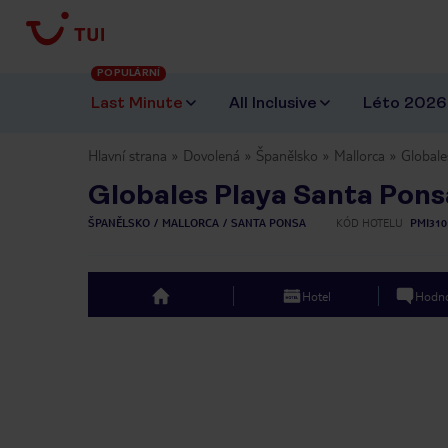
POPULÁRNÍ
Last Minute
All Inclusive
Léto 2026
Hlavní strana
Dovolená
Španělsko
Mallorca
Globale
Globales Playa Santa Pons
ŠPANĚLSKO
MALLORCA
SANTA PONSA
KÓD HOTELU
PMI310
Hotel
Hodno
top