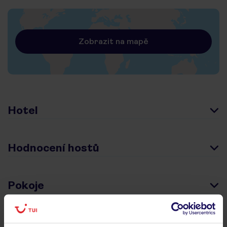
Zobrazit na mapě
Hotel
Hodnocení hostů
Pokoje
Stravování