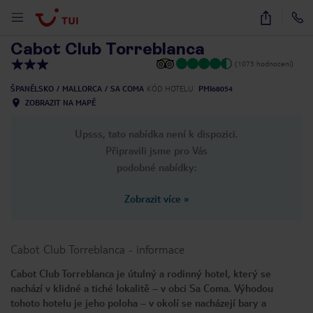
1
/
15
Cabot Club Torreblanca
(1073 hodnocení)
ŠPANĚLSKO
MALLORCA
SA COMA
KÓD HOTELU
PMI68054
ZOBRAZIT NA MAPĚ
Upsss, tato nabídka není k dispozici.
Připravili jsme pro Vás
podobné nabídky:
Zobrazit více
»
Cabot Club Torreblanca
-
informace
Cabot Club Torreblanca je útulný a rodinný hotel, který se
nachází v klidné a tiché lokalitě – v obci Sa Coma. Výhodou
tohoto hotelu je jeho poloha – v okolí se nacházejí bary a