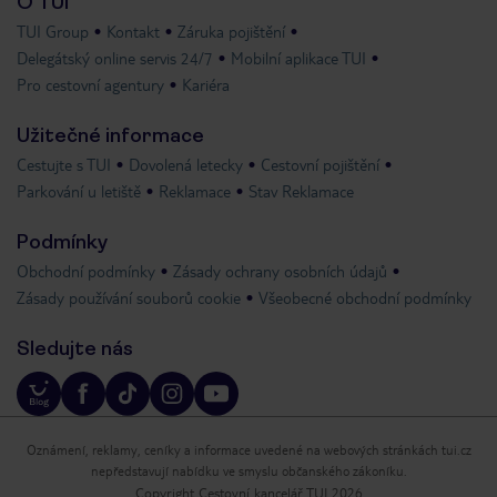
O TUI
TUI Group
Kontakt
Záruka pojištění
Delegátský online servis 24/7
Mobilní aplikace TUI
Pro cestovní agentury
Kariéra
Užitečné informace
Cestujte s TUI
Dovolená letecky
Cestovní pojištění
Parkování u letiště
Reklamace
Stav Reklamace
Podmínky
Obchodní podmínky
Zásady ochrany osobních údajů
Zásady používání souborů cookie
Všeobecné obchodní podmínky
Sledujte nás
Oznámení, reklamy, ceníky a informace uvedené na webových stránkách tui.cz
nepředstavují nabídku ve smyslu občanského zákoníku.
Copyright Cestovní kancelář TUI 2026