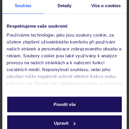
Souhlas
Detaily
Více o cookies
Důležité informace
Respektujeme vaše soukromí
Používáme technologie, jako jsou soubory cookie, za
účelem zlepšení uživatelského komfortu při používání
Často kladené otázky
našich stránek a personalizace zobrazovaného obsahu a
Jaké doklady jsou potřebné při cestování?
reklam. Soubory cookie jsou také využívány k analýze
Budeme ubytováni ihned po příjezdu do hotelu?
provozu na našich stránkách a k nabízení funkcí
Kam jít po přistání a vyzvednutí zavazadel?
sociálních médií. Neposkytnutí souhlasu, nebo jeho
odvolání může negativně ovlivnit některé funkce webu.
Zobrazit další
Kliknutím na „Povolit vše“ vyjadřujete souhlas s uložením
všech souborů cookie. Svůj výběr však můžete
personalizovat v sekci „Personalizace“.
Povolit vše
Podrobné informace o souborech cookie naleznete v
Stáhněte si bezplatnou aplikaci TUI
zásadách používání souborů cookie
a
zásadách
rychlé vyhledávání a prohlížení nabídek
Upravit
ochrany osobních údajů.