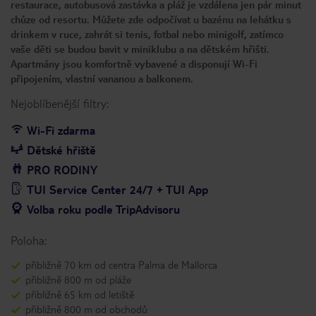
restaurace, autobusová zastávka a pláž je vzdálena jen pár minut
chůze od resortu. Můžete zde odpočívat u bazénu na lehátku s
drinkem v ruce, zahrát si tenis, fotbal nebo minigolf, zatímco
vaše děti se budou bavit v miniklubu a na dětském hřišti.
Apartmány jsou komfortně vybavené a disponují Wi-Fi
připojením, vlastní vananou a balkonem.
Nejoblíbenější filtry:
Wi-Fi zdarma
Dětské hřiště
PRO RODINY
TUI Service Center 24/7 + TUI App
Volba roku podle TripAdvisoru
Poloha:
přibližně 70 km od centra Palma de Mallorca
přibližně 800 m od pláže
přibližně 65 km od letiště
přibližně 800 m od obchodů