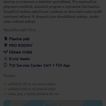
taverny a restaurace s místními specialitami. Pro nejmenší je
připraven miniklub, animační program a vyhrazená část bazénu.
Dospělí si mohou odpočinout v jednom ze dvou barů nebo využít
sportovní zařízení. K dispozici jsou dvoulůžkové pokoje, studia
nebo rodinné pokoje.
Nejoblíbenější filtry:
Písečná pláž
PRO RODINY
Dětské hřiště
Krytý bazén
TUI Service Center 24/7 + TUI App
Poloha:
přibližně 500 m od centra města
přibližně 600 m od písečné pláže
doba jízdy z letiště přibližně 80 min.