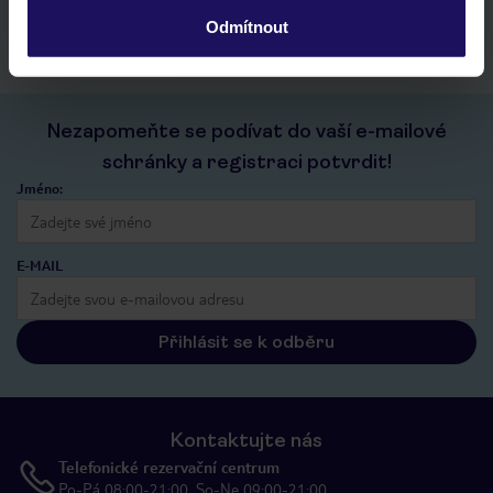
kontakt s TUI a všechny informace o tvé rezervaci v myTUI
Odmítnout
Nezapomeňte se podívat do vaší e-mailové
schránky a registraci potvrdit!
Jméno:
E-MAIL
Přihlásit se k odběru
Kontaktujte nás
Telefonické rezervační centrum
Po-Pá 08:00-21:00, So-Ne 09:00-21:00