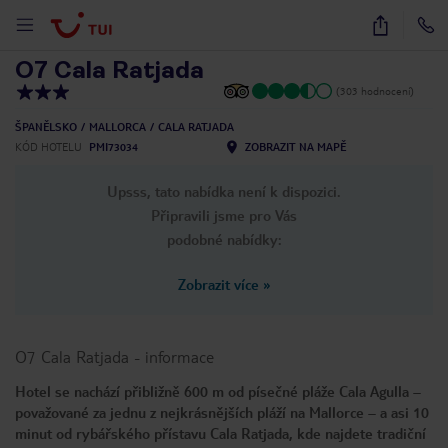
1
/
19
O7 Cala Ratjada
(303 hodnocení)
ŠPANĚLSKO
MALLORCA
CALA RATJADA
KÓD HOTELU
PMI73034
ZOBRAZIT NA MAPĚ
Upsss, tato nabídka není k dispozici.
Připravili jsme pro Vás
podobné nabídky:
Zobrazit více
»
O7 Cala Ratjada
-
informace
Hotel se nachází přibližně 600 m od písečné pláže Cala Agulla –
považované za jednu z nejkrásnějších pláží na Mallorce – a asi 10
minut od rybářského přístavu Cala Ratjada, kde najdete tradiční