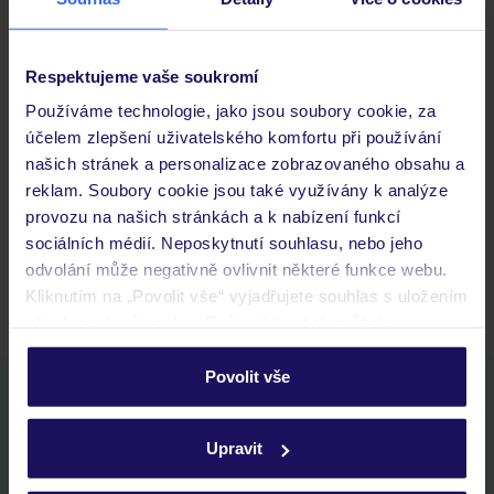
Důležité informace
Respektujeme vaše soukromí
Používáme technologie, jako jsou soubory cookie, za
Často kladené otázky
účelem zlepšení uživatelského komfortu při používání
Jaké doklady jsou potřebné při cestování?
našich stránek a personalizace zobrazovaného obsahu a
Budeme ubytováni ihned po příjezdu do hotelu?
reklam. Soubory cookie jsou také využívány k analýze
Kam jít po přistání a vyzvednutí zavazadel?
provozu na našich stránkách a k nabízení funkcí
sociálních médií. Neposkytnutí souhlasu, nebo jeho
Zobrazit další
odvolání může negativně ovlivnit některé funkce webu.
Kliknutím na „Povolit vše“ vyjadřujete souhlas s uložením
všech souborů cookie. Svůj výběr však můžete
personalizovat v sekci „Personalizace“.
Povolit vše
Stáhněte si bezplatnou aplikaci TUI
Podrobné informace o souborech cookie naleznete v
rychlé vyhledávání a prohlížení nabídek
zásadách používání souborů cookie
a
zásadách
Upravit
seznam oblíbených nabídek a možnost jejich sdílení
ochrany osobních údajů.
historie vyhledávání a naposledy zobrazené nabídky