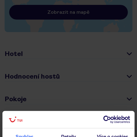
Zobrazit na mapě
Hotel
Hodnocení hostů
Pokoje
Stravování
Souhlas
Detaily
Více o cookies