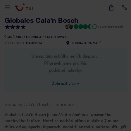
1
/
29
Globales Cala'n Bosch
(2403 hodnocení)
ŠPANĚLSKO
MENORCA
CALA'N BOSCH
KÓD HOTELU
MAH29014
ZOBRAZIT NA MAPĚ
Upsss, tato nabídka není k dispozici.
Připravili jsme pro Vás
podobné nabídky:
Zobrazit více
»
Globales Cala'n Bosch
-
informace
Globales Cala'n Bosch je součástí známého a uznávaného
hotelového řetězce. Hotel se nachází přímo u pláže a 7 minut
chůze od aquaparku Aquarock. Vodní šílenství si můžete užít i při