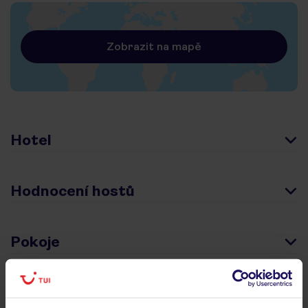
Zobrazit na mapě
Hotel
Hodnocení hostů
Pokoje
Stravování