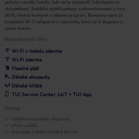
pobytu v areálu hotelu, kde na ty nejmenší čeká bazén se
skluzavkami. Každého potěší pokoje zrekonstruované v roce
2018, chutná kuchyně a zábavní program. Bonusem navíc je
bezplatné Wi-Fi připojení k internetu, které je k dispozici v
celém hotelu.
Nejoblíbenější filtry:
Wi-Fi v hotelu zdarma
Wi-Fi zdarma
Písečná pláž
Dětské skluzavky
Dětské hřiště
TUI Service Center 24/7 + TUI App
Poloha:
v blízkosti aquaparku Aquarock
přímo u pláže
doba jízdy z letiště přibližně 60 min.