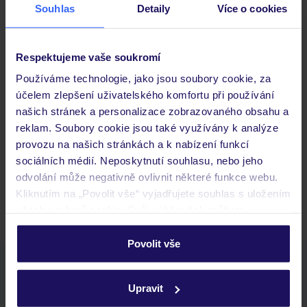
Souhlas
Detaily
Více o cookies
Důležité informace
Respektujeme vaše soukromí
Používáme technologie, jako jsou soubory cookie, za
účelem zlepšení uživatelského komfortu při používání
Často kladené otázky
našich stránek a personalizace zobrazovaného obsahu a
Jaké doklady jsou potřebné při cestování?
reklam. Soubory cookie jsou také využívány k analýze
Budeme ubytováni ihned po příjezdu do hotelu?
provozu na našich stránkách a k nabízení funkcí
Kam jít po přistání a vyzvednutí zavazadel?
sociálních médií. Neposkytnutí souhlasu, nebo jeho
odvolání může negativně ovlivnit některé funkce webu.
Zobrazit další
Kliknutím na „Povolit vše“ vyjadřujete souhlas s uložením
všech souborů cookie. Svůj výběr však můžete
personalizovat v sekci „Personalizace“.
Povolit vše
Podrobné informace o souborech cookie naleznete v
Stáhněte si bezplatnou aplikaci TUI
zásadách používání souborů cookie
a
zásadách
rychlé vyhledávání a prohlížení nabídek
Upravit
ochrany osobních údajů.
seznam oblíbených nabídek a možnost jejich sdílení