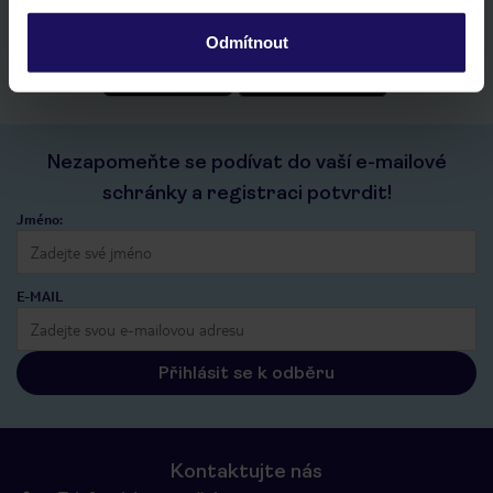
historie vyhledávání a naposledy zobrazené nabídky
kontakt s TUI a všechny informace o tvé rezervaci v myTUI
Odmítnout
Nezapomeňte se podívat do vaší e-mailové
schránky a registraci potvrdit!
Jméno:
E-MAIL
Přihlásit se k odběru
Kontaktujte nás