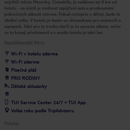
největší město Menorky, Ciutadella, je vzdáleno asi 8 km od
hotelu - na místě je možnost zapůjčení auta a prozkoumání
jedinečných zákoutí ostrova. Pokud cestujete s dětmi, bude to
ideální volba. V hotelu je bazén se skluzavkami pro nejmenší a
aquapark. Také pro ty trochu starší je tu spousta zábavy: večer
se tu konají představení a v areálu hotelu je také bar.
Nejoblíbenější filtry:
Wi-Fi v hotelu zdarma
Wi-Fi zdarma
Písečná pláž
PRO RODINY
Dětské skluzavky
TUI Service Center 24/7 + TUI App
Volba roku podle TripAdvisoru
Poloha: