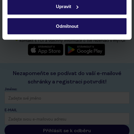
zásadách používání souborů cookie
a
zásadách
Upravit
ochrany osobních údajů.
Stáhněte si bezplatnou aplikaci TUI
rychlé vyhledávání a prohlížení nabídek
seznam oblíbených nabídek a možnost jejich sdílení
Odmítnout
historie vyhledávání a naposledy zobrazené nabídky
kontakt s TUI a všechny informace o tvé rezervaci v myTUI
Nezapomeňte se podívat do vaší e-mailové
schránky a registraci potvrdit!
Jméno:
E-MAIL
Přihlásit se k odběru