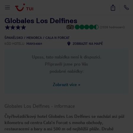
1
/
32
Globales Los Delfines
(2028 hodnocení)
ŠPANĚLSKO
MENORCA
CALA N FORCAT
KÓD HOTELU
MAH34001
ZOBRAZIT NA MAPĚ
Upsss, tato nabídka není k dispozici.
Připravili jsme pro Vás
podobné nabídky:
Zobrazit více
»
Globales Los Delfines
-
informace
Čtyřhvězdičkový hotel Globales Los Delfines se nachází asi půl
kilometru od centra Cala'n Forcat s mnoha obchody,
restauracemi a bary a asi 500 m od nejbližší pláže. Druhé