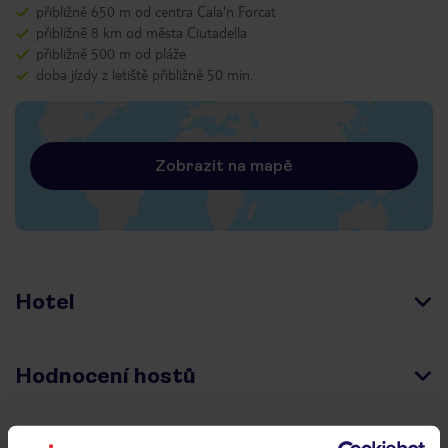
přibližně 650 m od centra Cala'n Forcat
přibližně 8 km od města Ciutadella
přibližně 500 m od pláže
doba jízdy z letiště přibližně 50 min.
Zobrazit na mapě
Hotel
Hodnocení hostů