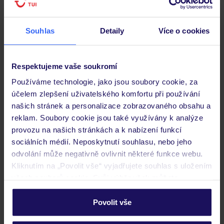
Pokoje
Souhlas
Detaily
Více o cookies
Stravování
Respektujeme vaše soukromí
Důležité informace
Používáme technologie, jako jsou soubory cookie, za
účelem zlepšení uživatelského komfortu při používání
našich stránek a personalizace zobrazovaného obsahu a
reklam. Soubory cookie jsou také využívány k analýze
Často kladené otázky
provozu na našich stránkách a k nabízení funkcí
Jaké doklady jsou potřebné při cestování?
sociálních médií. Neposkytnutí souhlasu, nebo jeho
Budeme ubytováni ihned po příjezdu do hotelu?
odvolání může negativně ovlivnit některé funkce webu.
Kam jít po přistání a vyzvednutí zavazadel?
Kliknutím na „Povolit vše“ vyjadřujete souhlas s uložením
všech souborů cookie. Svůj výběr však můžete
Zobrazit další
personalizovat v sekci „Personalizace“.
Povolit vše
Podrobné informace o souborech cookie naleznete v