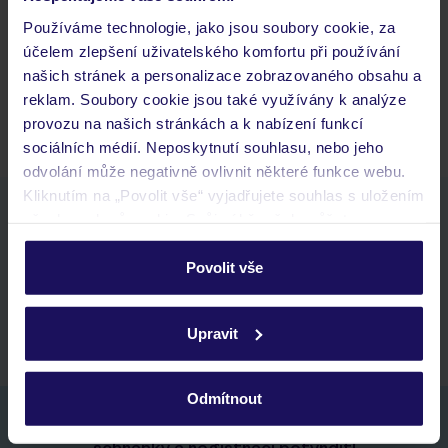
Budeme ubytováni ihned po příjezdu do hotelu?
Používáme technologie, jako jsou soubory cookie, za
Kam jít po přistání a vyzvednutí zavazadel?
účelem zlepšení uživatelského komfortu při používání
našich stránek a personalizace zobrazovaného obsahu a
Zobrazit další
reklam. Soubory cookie jsou také využívány k analýze
provozu na našich stránkách a k nabízení funkcí
sociálních médií. Neposkytnutí souhlasu, nebo jeho
odvolání může negativně ovlivnit některé funkce webu.
Kliknutím na „Povolit vše“ vyjadřujete souhlas s uložením
Stáhněte si bezplatnou aplikaci TUI
všech souborů cookie. Svůj výběr však můžete
rychlé vyhledávání a prohlížení nabídek
personalizovat v sekci „Personalizace“.
seznam oblíbených nabídek a možnost jejich sdílení
Povolit vše
historie vyhledávání a naposledy zobrazené nabídky
Podrobné informace o souborech cookie naleznete v
kontakt s TUI a všechny informace o tvé rezervaci v myTUI
zásadách používání souborů cookie
a
zásadách
Upravit
ochrany osobních údajů.
Odmítnout
Nezapomeňte se podívat do vaší e-mailové