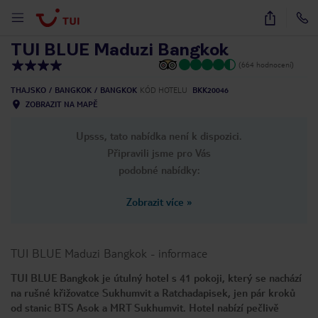
1
/
40
TUI BLUE Maduzi Bangkok
(664 hodnocení)
THAJSKO
BANGKOK
BANGKOK
KÓD HOTELU
BKK20046
ZOBRAZIT NA MAPĚ
Upsss, tato nabídka není k dispozici.
Připravili jsme pro Vás
podobné nabídky:
Zobrazit více
»
TUI BLUE Maduzi Bangkok
-
informace
TUI BLUE Bangkok je útulný hotel s 41 pokoji, který se nachází
na rušné křižovatce Sukhumvit a Ratchadapisek, jen pár kroků
od stanic BTS Asok a MRT Sukhumvit. Hotel nabízí pečlivě