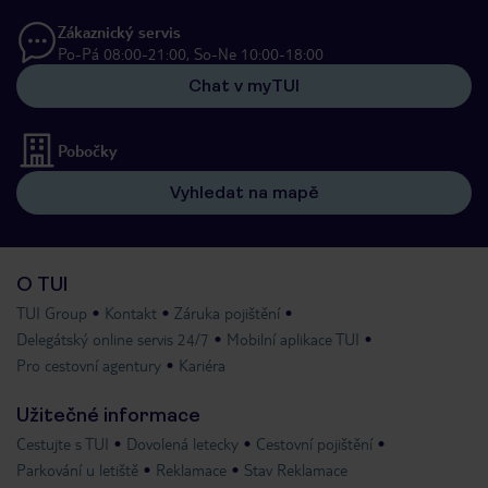
Zákaznický servis
Po-Pá 08:00-21:00, So-Ne 10:00-18:00
Chat v myTUI
Pobočky
Vyhledat na mapě
O TUI
TUI Group
Kontakt
Záruka pojištění
Delegátský online servis 24/7
Mobilní aplikace TUI
Pro cestovní agentury
Kariéra
Užitečné informace
Cestujte s TUI
Dovolená letecky
Cestovní pojištění
Parkování u letiště
Reklamace
Stav Reklamace