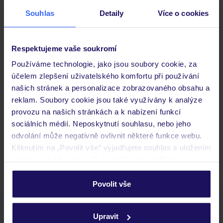
Stravování
Souhlas
Detaily
Více o cookies
Důležité informace
Respektujeme vaše soukromí
Používáme technologie, jako jsou soubory cookie, za
účelem zlepšení uživatelského komfortu při používání
Často kladené otázky
našich stránek a personalizace zobrazovaného obsahu a
Jaké doklady jsou potřebné při cestování?
reklam. Soubory cookie jsou také využívány k analýze
Budeme ubytováni ihned po příjezdu do hotelu?
provozu na našich stránkách a k nabízení funkcí
Kam jít po přistání a vyzvednutí zavazadel?
sociálních médií. Neposkytnutí souhlasu, nebo jeho
odvolání může negativně ovlivnit některé funkce webu.
Zobrazit další
Kliknutím na „Povolit vše“ vyjadřujete souhlas s uložením
všech souborů cookie. Svůj výběr však můžete
personalizovat v sekci „Personalizace“.
Povolit vše
Podrobné informace o souborech cookie naleznete v
Stáhněte si bezplatnou aplikaci TUI
zásadách používání souborů cookie
a
zásadách
Upravit
rychlé vyhledávání a prohlížení nabídek
ochrany osobních údajů.