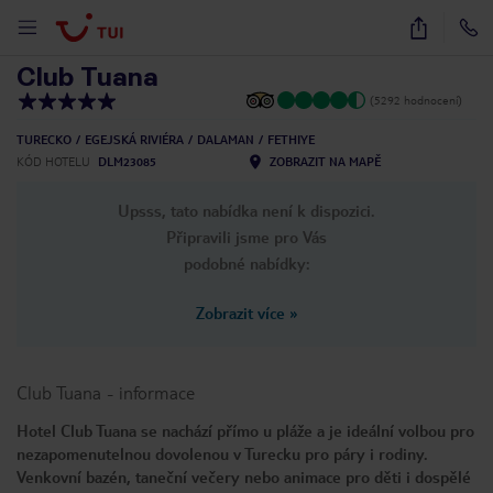
1
/
71
Club Tuana
(5292 hodnocení)
TURECKO
EGEJSKÁ RIVIÉRA
DALAMAN
FETHIYE
KÓD HOTELU
DLM23085
ZOBRAZIT NA MAPĚ
Upsss, tato nabídka není k dispozici.
Připravili jsme pro Vás
podobné nabídky:
Zobrazit více
»
Club Tuana
-
informace
Hotel Club Tuana se nachází přímo u pláže a je ideální volbou pro
nezapomenutelnou dovolenou v Turecku pro páry i rodiny.
Venkovní bazén, taneční večery nebo animace pro děti i dospělé