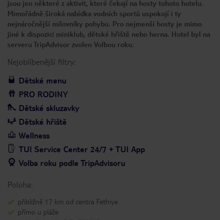
jsou jen některé z aktivit, které čekají na hosty tohoto hotelu.
Mimořádně široká nabídka vodních sportů uspokojí i ty
nejnáročnější milovníky pohybu. Pro nejmenší hosty je mimo
jiné k dispozici miniklub, dětské hřiště nebo herna. Hotel byl na
serveru TripAdvisor zvolen Volbou roku.
Nejoblíbenější filtry:
Dětské menu
PRO RODINY
Dětské skluzavky
Dětské hřiště
Wellness
TUI Service Center 24/7 + TUI App
Volba roku podle TripAdvisoru
Poloha:
přibližně 17 km od centra Fethiye
přímo u pláže