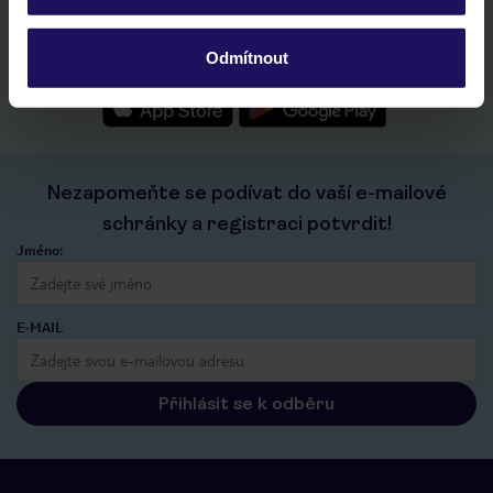
seznam oblíbených nabídek a možnost jejich sdílení
historie vyhledávání a naposledy zobrazené nabídky
Odmítnout
kontakt s TUI a všechny informace o tvé rezervaci v myTUI
Nezapomeňte se podívat do vaší e-mailové
schránky a registraci potvrdit!
Jméno:
E-MAIL
Přihlásit se k odběru