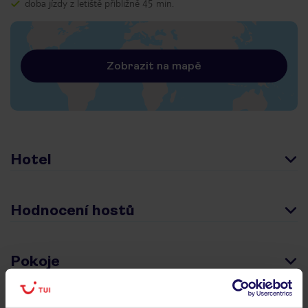
doba jízdy z letiště přibližně 45 min.
Zobrazit na mapě
Hotel
Hodnocení hostů
Pokoje