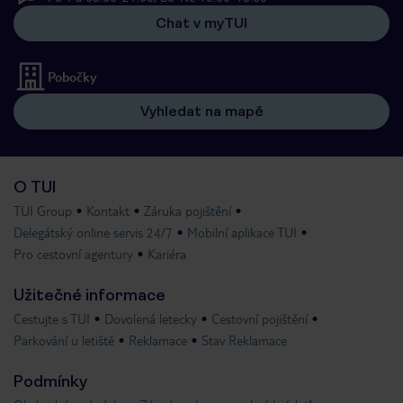
Chat v myTUI
Pobočky
Vyhledat na mapě
O TUI
TUI Group
Kontakt
Záruka pojištění
Delegátský online servis 24/7
Mobilní aplikace TUI
Pro cestovní agentury
Kariéra
Užitečné informace
Cestujte s TUI
Dovolená letecky
Cestovní pojištění
Parkování u letiště
Reklamace
Stav Reklamace
Podmínky