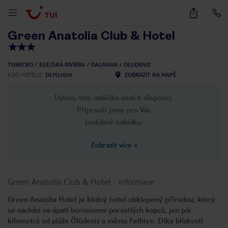
1
/
33
Green Anatolia Club & Hotel
TURECKO
EGEJSKÁ RIVIÉRA
DALAMAN
OLUDENIZ
KÓD HOTELU
DLM23029
ZOBRAZIT NA MAPĚ
Upsss, tato nabídka není k dispozici.
Připravili jsme pro Vás
podobné nabídky:
Zobrazit více
»
Green Anatolia Club & Hotel
-
informace
Green Anatolia Hotel je klidný hotel obklopený přírodou, který
se nachází na úpatí borovicemi porostlých kopců, jen pár
kilometrů od pláže Ölüdeniz a města Fethiye. Díky blízkosti