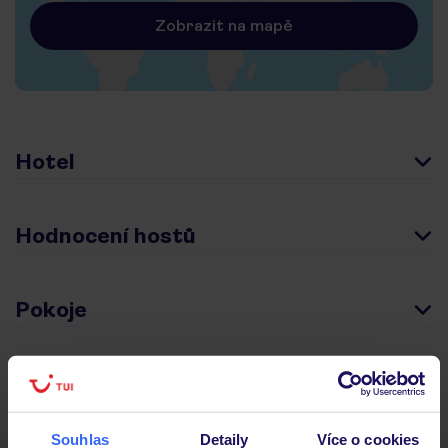
Zobrazit na mapě
Hotel
Hodnocení hostů
Pokoje
Stravování
Souhlas
Detaily
Více o cookies