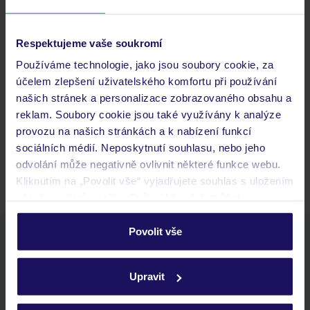
Důležité informace
Respektujeme vaše soukromí
Používáme technologie, jako jsou soubory cookie, za
Často kladené otázky
účelem zlepšení uživatelského komfortu při používání
Jaké doklady jsou potřebné při cestování?
našich stránek a personalizace zobrazovaného obsahu a
Budeme ubytováni ihned po příjezdu do hotelu?
reklam. Soubory cookie jsou také využívány k analýze
Kam jít po přistání a vyzvednutí zavazadel?
provozu na našich stránkách a k nabízení funkcí
sociálních médií. Neposkytnutí souhlasu, nebo jeho
Zobrazit další
odvolání může negativně ovlivnit některé funkce webu.
Kliknutím na „Povolit vše“ vyjadřujete souhlas s uložením
všech souborů cookie. Svůj výběr však můžete
personalizovat v sekci „Personalizace“.
Povolit vše
Stáhněte si bezplatnou aplikaci TUI
Podrobné informace o souborech cookie naleznete v
rychlé vyhledávání a prohlížení nabídek
zásadách používání souborů cookie
a
zásadách
seznam oblíbených nabídek a možnost jejich sdílení
Upravit
ochrany osobních údajů.
historie vyhledávání a naposledy zobrazené nabídky
kontakt s TUI a všechny informace o tvé rezervaci v myTUI