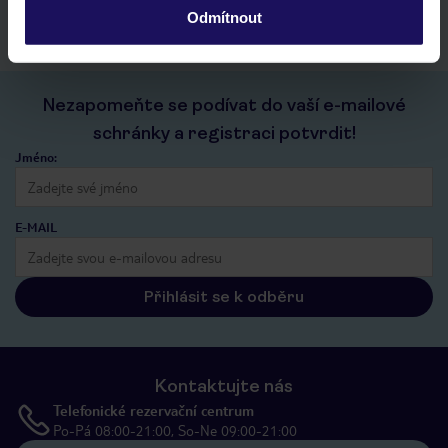
Odmítnout
Nezapomeňte se podívat do vaší e-mailové
schránky a registraci potvrdit!
Jméno:
E-MAIL
Přihlásit se k odběru
Kontaktujte nás
Telefonické rezervační centrum
Po-Pá 08:00-21:00, So-Ne 09:00-21:00