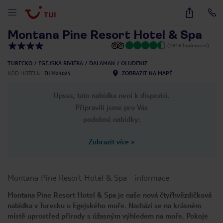
1
/
31
Montana Pine Resort Hotel & Spa
(2818 hodnocení)
TURECKO
EGEJSKÁ RIVIÉRA
DALAMAN
OLUDENIZ
KÓD HOTELU
DLM23025
ZOBRAZIT NA MAPĚ
Upsss, tato nabídka není k dispozici.
Připravili jsme pro Vás
podobné nabídky:
Zobrazit více
»
Montana Pine Resort Hotel & Spa
-
informace
Montana Pine Resort Hotel & Spa je naše nová čtyřhvězdičková
nabídka v Turecku u Egejského moře. Nachází se na krásném
místě uprostřed přírody s úžasným výhledem na moře. Pokoje