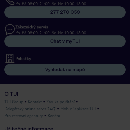
Po-Pá 08:00-21:00, So-Ne 10:00-18:00
277 270 059
Zákaznický servis
Po-Pá 08:00-21:00, So-Ne 10:00-18:00
Chat v myTUI
Pobočky
Vyhledat na mapě
O TUI
TUI Group
Kontakt
Záruka pojištění
Delegátský online servis 24/7
Mobilní aplikace TUI
Pro cestovní agentury
Kariéra
Užitečné informace