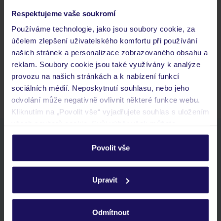
Často kladené otázky
Respektujeme vaše soukromí
Používáme technologie, jako jsou soubory cookie, za
Jaké doklady jsou potřebné při cestování?
účelem zlepšení uživatelského komfortu při používání
Budeme ubytováni ihned po příjezdu do hotelu?
našich stránek a personalizace zobrazovaného obsahu a
Kam jít po přistání a vyzvednutí zavazadel?
reklam. Soubory cookie jsou také využívány k analýze
Zobrazit další
provozu na našich stránkách a k nabízení funkcí
sociálních médií. Neposkytnutí souhlasu, nebo jeho
odvolání může negativně ovlivnit některé funkce webu.
Kliknutím na „Povolit vše“ vyjadřujete souhlas s uložením
všech souborů cookie. Svůj výběr však můžete
Stáhněte si bezplatnou aplikaci TUI
personalizovat v sekci „Personalizace“.
Povolit vše
rychlé vyhledávání a prohlížení nabídek
Podrobné informace o souborech cookie naleznete v
seznam oblíbených nabídek a možnost jejich sdílení
zásadách používání souborů cookie
a
zásadách
historie vyhledávání a naposledy zobrazené nabídky
Upravit
ochrany osobních údajů.
kontakt s TUI a všechny informace o tvé rezervaci v myTUI
Odmítnout