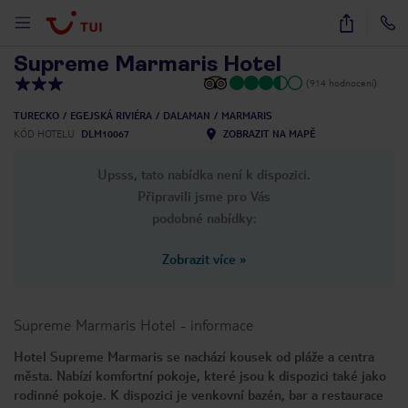
1
/
15
Supreme Marmaris Hotel
(914 hodnocení)
TURECKO
EGEJSKÁ RIVIÉRA
DALAMAN
MARMARIS
KÓD HOTELU
DLM10067
ZOBRAZIT NA MAPĚ
Upsss, tato nabídka není k dispozici.
Připravili jsme pro Vás
podobné nabídky:
Zobrazit více
»
Supreme Marmaris Hotel
-
informace
Hotel Supreme Marmaris se nachází kousek od pláže a centra
města. Nabízí komfortní pokoje, které jsou k dispozici také jako
rodinné pokoje. K dispozici je venkovní bazén, bar a restaurace