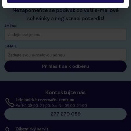
Nezapomeňte se podívat do vaší e-mailové
schránky a registraci potvrdit!
Jméno:
E-MAIL
Přihlásit se k odběru
Kontaktujte nás
Telefonické rezervační centrum
Po-Pá 08:00-21:00, So-Ne 09:00-21:00
277 270 059
Zákaznický servis