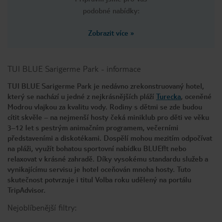
podobné nabídky:
Zobrazit více
»
TUI BLUE Sarigerme Park
-
informace
TUI BLUE Sarigerme Park je nedávno zrekonstruovaný hotel,
který se nachází u jedné z nejkrásnějších pláží
Turecka
, oceněné
Modrou vlajkou za kvalitu vody. Rodiny s dětmi se zde budou
cítit skvěle – na nejmenší hosty čeká miniklub pro děti ve věku
3–12 let s pestrým animačním programem, večerními
představeními a diskotékami. Dospělí mohou mezitím odpočívat
na pláži, využít bohatou sportovní nabídku BLUEf!t nebo
relaxovat v krásné zahradě. Díky vysokému standardu služeb a
vynikajícímu servisu je hotel oceňován mnoha hosty. Tuto
skutečnost potvrzuje i titul Volba roku udělený na portálu
TripAdvisor.
Nejoblíbenější filtry: