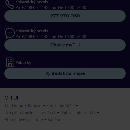
Zákaznický servis
Po-Pá 08:00-21:00, So-Ne 10:00-18:00
277 270 059
Zákaznický servis
Po-Pá 08:00-21:00, So-Ne 10:00-18:00
Chat v myTUI
Pobočky
Vyhledat na mapě
O TUI
TUI Group
Kontakt
Záruka pojištění
Delegátský online servis 24/7
Mobilní aplikace TUI
Pro cestovní agentury
Kariéra