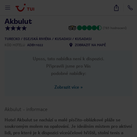
1
/
25
Akbulut
(783 hodnocení)
TURECKO
EGEJSKÁ RIVIÉRA
KUSADASI
KUSADASI
KÓD HOTELU
ADB11022
ZOBRAZIT NA MAPĚ
Upsss, tato nabídka není k dispozici.
Připravili jsme pro Vás
podobné nabídky:
Zobrazit více
»
Akbulut
-
informace
Hotel Akbulut se nachází u malé písčito-oblázkové pláže se
soukromým molem na opalování. Je ideálním místem pro aktivní
lidi, pro které je k dispozici víceúčelové hřiště, stolní tenis a