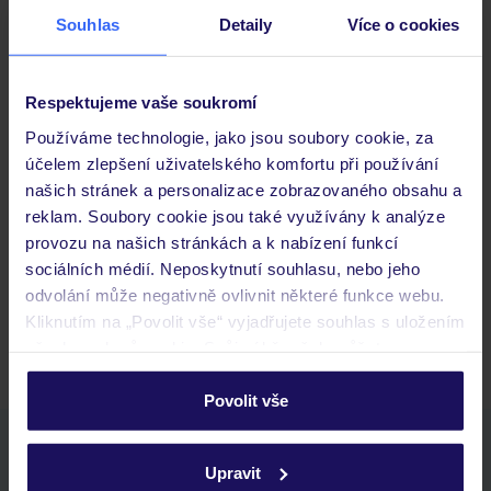
Souhlas
Detaily
Více o cookies
Důležité informace
Respektujeme vaše soukromí
Používáme technologie, jako jsou soubory cookie, za
účelem zlepšení uživatelského komfortu při používání
Často kladené otázky
našich stránek a personalizace zobrazovaného obsahu a
Jaké doklady jsou potřebné při cestování?
reklam. Soubory cookie jsou také využívány k analýze
Budeme ubytováni ihned po příjezdu do hotelu?
provozu na našich stránkách a k nabízení funkcí
Kam jít po přistání a vyzvednutí zavazadel?
sociálních médií. Neposkytnutí souhlasu, nebo jeho
odvolání může negativně ovlivnit některé funkce webu.
Zobrazit další
Kliknutím na „Povolit vše“ vyjadřujete souhlas s uložením
všech souborů cookie. Svůj výběr však můžete
personalizovat v sekci „Personalizace“.
Povolit vše
Podrobné informace o souborech cookie naleznete v
Stáhněte si bezplatnou aplikaci TUI
zásadách používání souborů cookie
a
zásadách
Upravit
rychlé vyhledávání a prohlížení nabídek
ochrany osobních údajů.