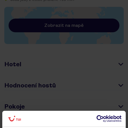
Zobrazit na mapě
Hotel
Hodnocení hostů
Pokoje
Stravování