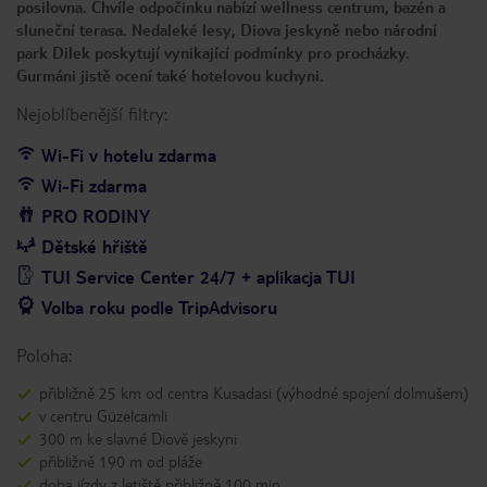
posilovna. Chvíle odpočinku nabízí wellness centrum, bazén a
sluneční terasa. Nedaleké lesy, Diova jeskyně nebo národní
park Dilek poskytují vynikající podmínky pro procházky.
Gurmáni jistě ocení také hotelovou kuchyni.
Nejoblíbenější filtry:
Wi-Fi v hotelu zdarma
Wi-Fi zdarma
PRO RODINY
Dětské hřiště
TUI Service Center 24/7 + aplikacja TUI
Volba roku podle TripAdvisoru
Poloha:
přibližně 25 km od centra Kusadasi (výhodné spojení dolmušem)
v centru Güzelcamli
300 m ke slavné Diově jeskyni
přibližně 190 m od pláže
doba jízdy z letiště přibližně 100 min.