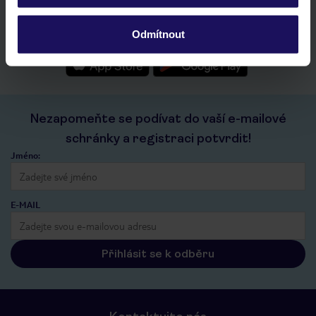
seznam oblíbených nabídek a možnost jejich sdílení
historie vyhledávání a naposledy zobrazené nabídky
Odmítnout
kontakt s TUI a všechny informace o tvé rezervaci v myTUI
Nezapomeňte se podívat do vaší e-mailové
schránky a registraci potvrdit!
Jméno:
E-MAIL
Přihlásit se k odběru