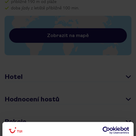
přibližně 190 m od pláže
doba jízdy z letiště přibližně 100 min.
Zobrazit na mapě
Hotel
Hodnocení hostů
Pokoje