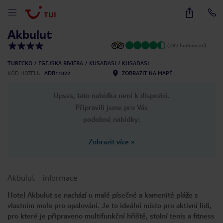
1
/
25
Akbulut
(783 hodnocení)
TURECKO
EGEJSKÁ RIVIÉRA
KUSADASI
KUSADASI
KÓD HOTELU
ADB11022
ZOBRAZIT NA MAPĚ
Upsss, tato nabídka není k dispozici.
Připravili jsme pro Vás
podobné nabídky:
Zobrazit více
»
Akbulut
-
informace
Hotel Akbulut se nachází u malé písečné a kamenité pláže s
vlastním molo pro opalování. Je to ideální místo pro aktivní lidi,
pro které je připraveno multifunkční hřiště, stolní tenis a fitness