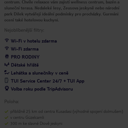
centrum. Chvíle relaxace vám zajistí wellness centrum, bazén a
sluneční terasa. Nedaleké lesy, Zeusova jeskyně nebo národní
park Dilek vytvářejí ideální podmínky pro procházky. Gurmáni
ocení také hotelovou kuchyni.
Nejoblíbenější filtry:
Wi-Fi v hotelu zdarma
Wi-Fi zdarma
PRO RODINY
Dětské hřiště
Lehátka a slunečníky v ceně
TUI Service Center 24/7 + TUI App
Volba roku podle TripAdvisoru
Poloha:
přibližně 25 km od centra Kusadasi (výhodné spojení dolmušem)
v centru Güzelcamli
300 m ke slavné Diově jeskyni