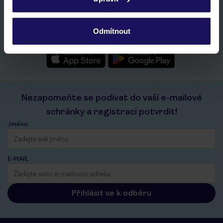
ochrany osobních údajů.
rychlé vyhledávání a prohlížení nabídek
seznam oblíbených nabídek a možnost jejich sdílení
historie vyhledávání a naposledy zobrazené nabídky
Odmítnout
kontakt s TUI a všechny informace o tvé rezervaci v myTUI
Nezapomeňte se podívat do vaší e-mailové
schránky a registraci potvrdit!
Jméno:
E-MAIL
Přihlásit se k odběru