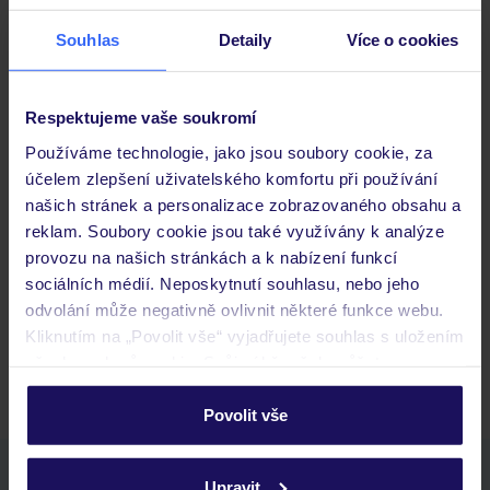
Stravování
Souhlas
Detaily
Více o cookies
Důležité informace
Respektujeme vaše soukromí
Používáme technologie, jako jsou soubory cookie, za
účelem zlepšení uživatelského komfortu při používání
našich stránek a personalizace zobrazovaného obsahu a
Často kladené otázky
reklam. Soubory cookie jsou také využívány k analýze
Jaké doklady jsou potřebné při cestování?
provozu na našich stránkách a k nabízení funkcí
Budeme ubytováni ihned po příjezdu do hotelu?
sociálních médií. Neposkytnutí souhlasu, nebo jeho
Kam jít po přistání a vyzvednutí zavazadel?
odvolání může negativně ovlivnit některé funkce webu.
Kliknutím na „Povolit vše“ vyjadřujete souhlas s uložením
Zobrazit další
všech souborů cookie. Svůj výběr však můžete
personalizovat v sekci „Personalizace“.
Povolit vše
Podrobné informace o souborech cookie naleznete v
zásadách používání souborů cookie
a
zásadách
Stáhněte si bezplatnou aplikaci TUI
Upravit