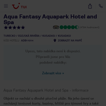
1
/
51
Aqua Fantasy Aquapark Hotel and
Spa
(4784 hodnocení)
TURECKO
EGEJSKÁ RIVIÉRA
KUSADASI
KUSADASI
KÓD HOTELU
ADB11014
ZOBRAZIT NA MAPĚ
Upsss, tato nabídka není k dispozici.
Připravili jsme pro Vás
podobné nabídky:
Zobrazit více
»
Aqua Fantasy Aquapark Hotel and Spa
-
informace
Objekt se nachází u dlouhé písečné pláže. Na jeho území se
nacházejí tenisové kurty, bazény, hřiště pro týmové hry a také