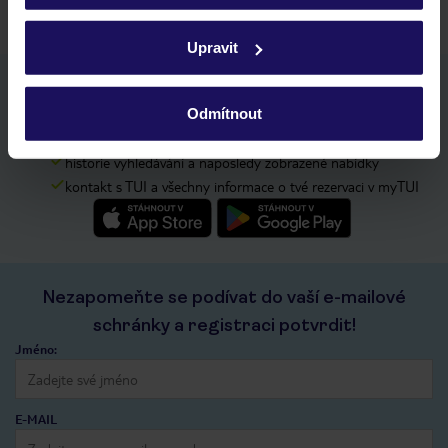
Podrobné informace o souborech cookie naleznete v
zásadách používání souborů cookie
a
zásadách
Upravit
ochrany osobních údajů.
Stáhněte si bezplatnou aplikaci TUI
Odmítnout
rychlé vyhledávání a prohlížení nabídek
seznam oblíbených nabídek a možnost jejich sdílení
historie vyhledávání a naposledy zobrazené nabídky
kontakt s TUI a všechny informace o tvé rezervaci v myTUI
Nezapomeňte se podívat do vaší e-mailové
schránky a registraci potvrdit!
Jméno:
E-MAIL