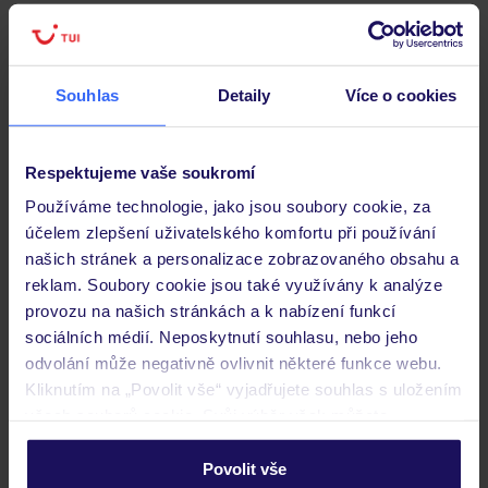
Pokoje
Souhlas
Detaily
Více o cookies
Stravování
Respektujeme vaše soukromí
Používáme technologie, jako jsou soubory cookie, za
Důležité informace
účelem zlepšení uživatelského komfortu při používání
našich stránek a personalizace zobrazovaného obsahu a
reklam. Soubory cookie jsou také využívány k analýze
provozu na našich stránkách a k nabízení funkcí
Často kladené otázky
sociálních médií. Neposkytnutí souhlasu, nebo jeho
Jaké doklady jsou potřebné při cestování?
odvolání může negativně ovlivnit některé funkce webu.
Budeme ubytováni ihned po příjezdu do hotelu?
Kliknutím na „Povolit vše“ vyjadřujete souhlas s uložením
Kam jít po přistání a vyzvednutí zavazadel?
všech souborů cookie. Svůj výběr však můžete
personalizovat v sekci „Personalizace“.
Zobrazit další
Povolit vše