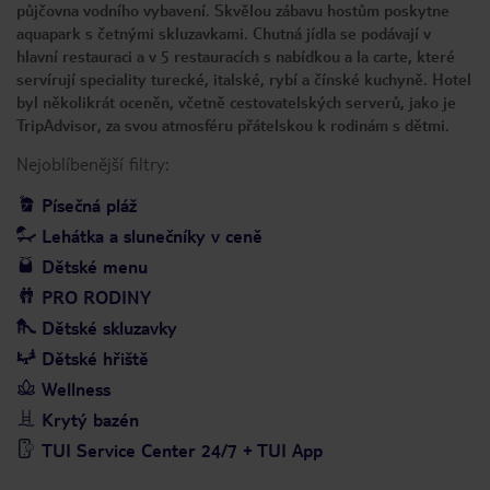
půjčovna vodního vybavení. Skvělou zábavu hostům poskytne
aquapark s četnými skluzavkami. Chutná jídla se podávají v
hlavní restauraci a v 5 restauracích s nabídkou a la carte, které
servírují speciality turecké, italské, rybí a čínské kuchyně. Hotel
byl několikrát oceněn, včetně cestovatelských serverů, jako je
TripAdvisor, za svou atmosféru přátelskou k rodinám s dětmi.
Nejoblíbenější filtry:
Písečná pláž
Lehátka a slunečníky v ceně
Dětské menu
PRO RODINY
Dětské skluzavky
Dětské hřiště
Wellness
Krytý bazén
TUI Service Center 24/7 + TUI App