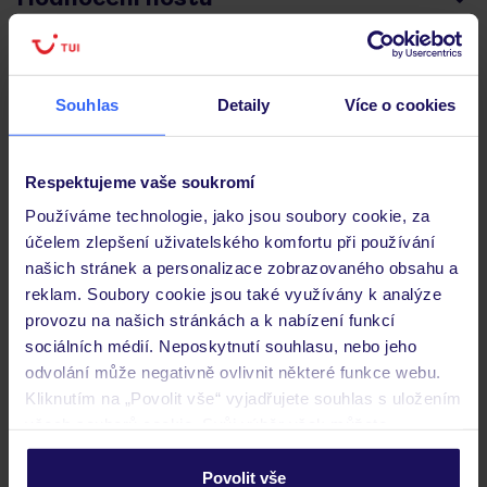
Pokoje
Souhlas
Detaily
Více o cookies
Stravování
Respektujeme vaše soukromí
Používáme technologie, jako jsou soubory cookie, za
Důležité informace
účelem zlepšení uživatelského komfortu při používání
našich stránek a personalizace zobrazovaného obsahu a
reklam. Soubory cookie jsou také využívány k analýze
provozu na našich stránkách a k nabízení funkcí
Často kladené otázky
sociálních médií. Neposkytnutí souhlasu, nebo jeho
Jaké doklady jsou potřebné při cestování?
odvolání může negativně ovlivnit některé funkce webu.
Budeme ubytováni ihned po příjezdu do hotelu?
Kliknutím na „Povolit vše“ vyjadřujete souhlas s uložením
Kam jít po přistání a vyzvednutí zavazadel?
všech souborů cookie. Svůj výběr však můžete
personalizovat v sekci „Personalizace“.
Zobrazit další
Povolit vše