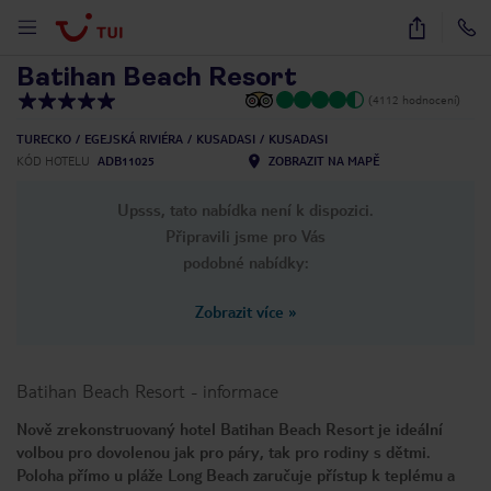
1
/
23
Batihan Beach Resort
(4112 hodnocení)
TURECKO
EGEJSKÁ RIVIÉRA
KUSADASI
KUSADASI
KÓD HOTELU
ADB11025
ZOBRAZIT NA MAPĚ
Upsss, tato nabídka není k dispozici.
Připravili jsme pro Vás
podobné nabídky:
Zobrazit více
»
Batihan Beach Resort
-
informace
Nově zrekonstruovaný hotel Batihan Beach Resort je ideální
volbou pro dovolenou jak pro páry, tak pro rodiny s dětmi.
Poloha přímo u pláže Long Beach zaručuje přístup k teplému a