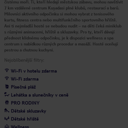
čistému moři. Ti, kteří hledají městskou zábavu, mohou navštívit
7 km vzdálené centrum Kuşadasi plné klubů, restaurací a barů.
Milovníci aktivního odpočinku si mohou vybrat z tenisového
kurtu, fitness centra nebo multifunkčního sportovního hřiště.
Ani ti nejmladší hosté se nebudou nudit – na děti čeká miniklub
s různými animacemi, hřiště a skluzavky. Pro ty, kteří dávají
přednost klidnému odpočinku, je k dispozici wellness a spa
centrum s nabídkou různých procedur a masáží. Hosté oceňují
pestrou a chutnou kuchyni.
Nejoblíbenější filtry:
Wi-Fi v hotelu zdarma
Wi-Fi zdarma
Písečná pláž
Lehátka a slunečníky v ceně
PRO RODINY
Dětské skluzavky
Dětské hřiště
Wellness