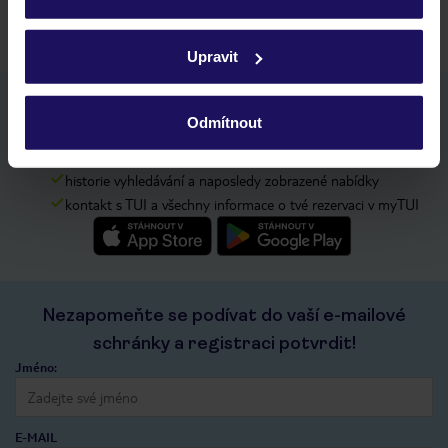
Podrobné informace o souborech cookie naleznete v
zásadách používání souborů cookie
a
zásadách
Upravit
ochrany osobních údajů.
Stáhněte si bezplatnou aplikaci TUI
Odmítnout
rychlé vyhledávání a prohlížení nabídek
seznam oblíbených nabídek a možnost jejich sdílení
historie vyhledávání a naposledy zobrazené nabídky
kontakt s TUI a všechny informace o tvé rezervaci v myTUI
Nezapomeňte se podívat do vaší e-mailové
schránky a registraci potvrdit!
Jméno:
E-MAIL