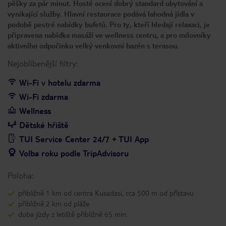
pěšky za pár minut. Hosté ocení dobrý standard ubytování a
vynikající služby. Hlavní restaurace podává lahodná jídla v
podobě pestré nabídky bufetů. Pro ty, kteří hledají relaxaci, je
připravena nabídka masáží ve wellness centru, a pro milovníky
aktivního odpočinku velký venkovní bazén s terasou.
Nejoblíbenější filtry:
Wi-Fi v hotelu zdarma
Wi-Fi zdarma
Wellness
Dětské hřiště
TUI Service Center 24/7 + TUI App
Volba roku podle TripAdvisoru
Poloha:
přibližně 1 km od centra Kusadasi, cca 500 m od přístavu
přibližně 2 km od pláže
doba jízdy z letiště přibližně 65 min.