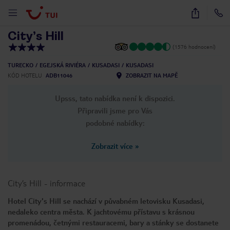
1
/
12
City’s Hill
(1576 hodnocení)
TURECKO
EGEJSKÁ RIVIÉRA
KUSADASI
KUSADASI
KÓD HOTELU
ADB11046
ZOBRAZIT NA MAPĚ
Upsss, tato nabídka není k dispozici.
Připravili jsme pro Vás
podobné nabídky:
Zobrazit více
»
City’s Hill
-
informace
Hotel City's Hill se nachází v půvabném letovisku Kusadasi,
nedaleko centra města. K jachtovému přístavu s krásnou
promenádou, četnými restauracemi, bary a stánky se dostanete