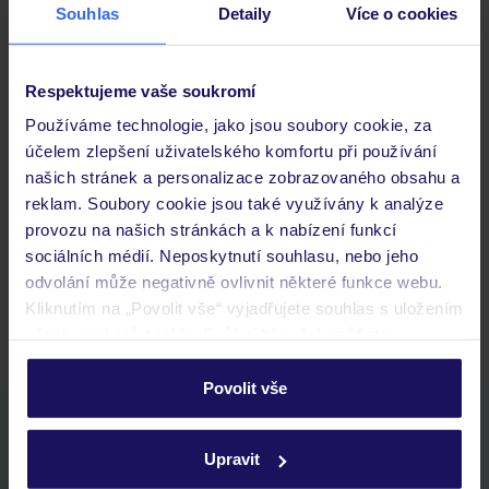
Souhlas
Detaily
Více o cookies
Důležité informace
Respektujeme vaše soukromí
Používáme technologie, jako jsou soubory cookie, za
účelem zlepšení uživatelského komfortu při používání
Často kladené otázky
našich stránek a personalizace zobrazovaného obsahu a
Jaké doklady jsou potřebné při cestování?
reklam. Soubory cookie jsou také využívány k analýze
Budeme ubytováni ihned po příjezdu do hotelu?
provozu na našich stránkách a k nabízení funkcí
Kam jít po přistání a vyzvednutí zavazadel?
sociálních médií. Neposkytnutí souhlasu, nebo jeho
odvolání může negativně ovlivnit některé funkce webu.
Zobrazit další
Kliknutím na „Povolit vše“ vyjadřujete souhlas s uložením
všech souborů cookie. Svůj výběr však můžete
personalizovat v sekci „Personalizace“.
Povolit vše
Podrobné informace o souborech cookie naleznete v
Stáhněte si bezplatnou aplikaci TUI
zásadách používání souborů cookie
a
zásadách
rychlé vyhledávání a prohlížení nabídek
Upravit
ochrany osobních údajů.
seznam oblíbených nabídek a možnost jejich sdílení