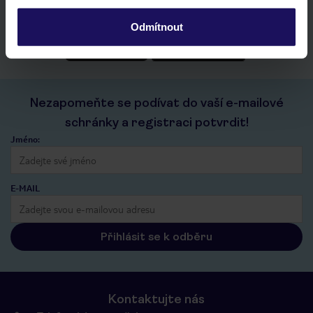
historie vyhledávání a naposledy zobrazené nabídky
kontakt s TUI a všechny informace o tvé rezervaci v myTUI
Odmítnout
Nezapomeňte se podívat do vaší e-mailové
schránky a registraci potvrdit!
Jméno:
E-MAIL
Přihlásit se k odběru
Kontaktujte nás