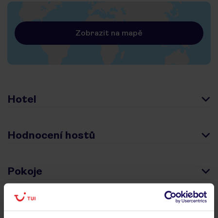
Zobrazit na mapě
Hotel
Hodnocení hostů
Pokoje
Stravování