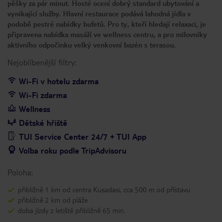
pěšky za pár minut. Hosté ocení dobrý standard ubytování a
vynikající služby. Hlavní restaurace podává lahodná jídla v
podobě pestré nabídky bufetů. Pro ty, kteří hledají relaxaci, je
připravena nabídka masáží ve wellness centru, a pro milovníky
aktivního odpočinku velký venkovní bazén s terasou.
Nejoblíbenější filtry:
Wi-Fi v hotelu zdarma
Wi-Fi zdarma
Wellness
Dětské hřiště
TUI Service Center 24/7 + TUI App
Volba roku podle TripAdvisoru
Poloha:
přibližně 1 km od centra Kusadasi, cca 500 m od přístavu
přibližně 2 km od pláže
doba jízdy z letiště přibližně 65 min.