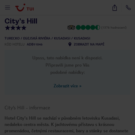
1
/
12
City’s Hill
(1576 hodnocení)
TURECKO
EGEJSKÁ RIVIÉRA
KUSADASI
KUSADASI
KÓD HOTELU
ADB11046
ZOBRAZIT NA MAPĚ
Upsss, tato nabídka není k dispozici.
Připravili jsme pro Vás
podobné nabídky:
Zobrazit více
»
City’s Hill
-
informace
Hotel City's Hill se nachází v půvabném letovisku Kusadasi,
nedaleko centra města. K jachtovému přístavu s krásnou
promenádou, četnými restauracemi, bary a stánky se dostanete