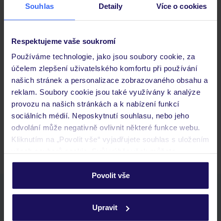
Souhlas
Detaily
Více o cookies
Důležité informace
Respektujeme vaše soukromí
Používáme technologie, jako jsou soubory cookie, za
účelem zlepšení uživatelského komfortu při používání
Často kladené otázky
našich stránek a personalizace zobrazovaného obsahu a
Jaké doklady jsou potřebné při cestování?
reklam. Soubory cookie jsou také využívány k analýze
Budeme ubytováni ihned po příjezdu do hotelu?
provozu na našich stránkách a k nabízení funkcí
Kam jít po přistání a vyzvednutí zavazadel?
sociálních médií. Neposkytnutí souhlasu, nebo jeho
odvolání může negativně ovlivnit některé funkce webu.
Zobrazit další
Kliknutím na „Povolit vše“ vyjadřujete souhlas s uložením
všech souborů cookie. Svůj výběr však můžete
personalizovat v sekci „Personalizace“.
Povolit vše
Podrobné informace o souborech cookie naleznete v
Stáhněte si bezplatnou aplikaci TUI
zásadách používání souborů cookie
a
zásadách
rychlé vyhledávání a prohlížení nabídek
Upravit
ochrany osobních údajů.
seznam oblíbených nabídek a možnost jejich sdílení