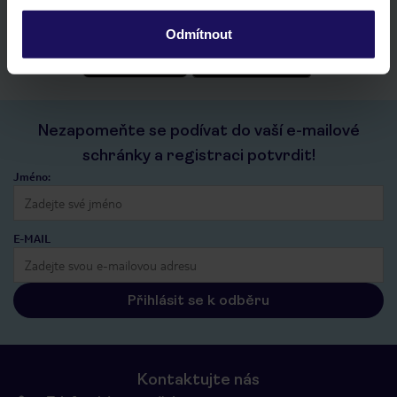
historie vyhledávání a naposledy zobrazené nabídky
kontakt s TUI a všechny informace o tvé rezervaci v myTUI
Odmítnout
Nezapomeňte se podívat do vaší e-mailové
schránky a registraci potvrdit!
Jméno:
E-MAIL
Přihlásit se k odběru
Kontaktujte nás