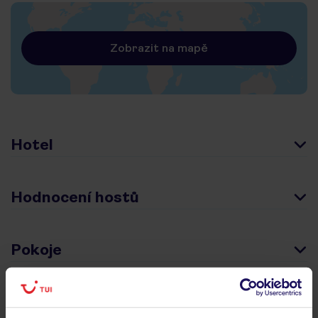
Zobrazit na mapě
Hotel
Hodnocení hostů
Pokoje
Stravování