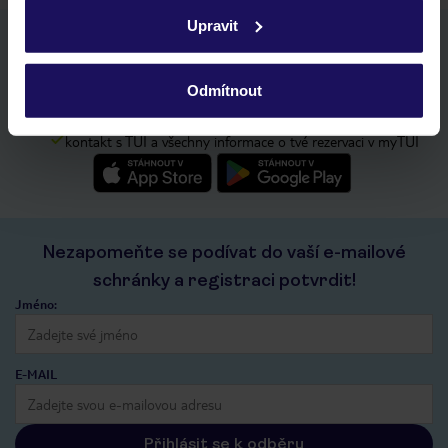
zásadách používání souborů cookie
a
zásadách
Upravit
ochrany osobních údajů.
Stáhněte si bezplatnou aplikaci TUI
rychlé vyhledávání a prohlížení nabídek
Odmítnout
seznam oblíbených nabídek a možnost jejich sdílení
historie vyhledávání a naposledy zobrazené nabídky
kontakt s TUI a všechny informace o tvé rezervaci v myTUI
Nezapomeňte se podívat do vaší e-mailové
schránky a registraci potvrdit!
Jméno:
E-MAIL
Přihlásit se k odběru