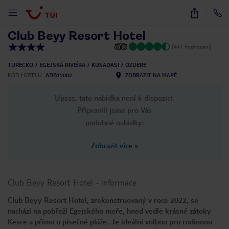
1
/
19
Club Beyy Resort Hotel
(441 hodnocení)
TURECKO
EGEJSKÁ RIVIÉRA
KUSADASI
OZDERE
KÓD HOTELU
ADB15002
ZOBRAZIT NA MAPĚ
Upsss, tato nabídka není k dispozici.
Připravili jsme pro Vás
podobné nabídky:
Zobrazit více
»
Club Beyy Resort Hotel
-
informace
Club Beyy Resort Hotel, zrekonstruovaný v roce 2022, se
nachází na pobřeží Egejského moře, hned vedle krásné zátoky
Kesre a přímo u písečné pláže. Je ideální volbou pro rodinnou