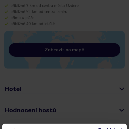
přibližně 3 km od centra města Özdere
přibližně 52 km od centra Izmiru
přímo u pláže
přibližně 40 km od letiště
Zobrazit na mapě
Hotel
Hodnocení hostů