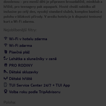
dovolenou – pro menší děti je připraven brouzdaliště, miniklub a
hřiště, pro teenagery pak aquapark. Hosté chválí nabídku all
inclusive po celý den, vysoký standard služeb, komplex bazénů a
polohu v blízkosti přírody. V areálu hotelu je k dispozici tenisový
kurt a Wi-Fi zdarma.
Nejoblíbenější filtry:
Wi-Fi v hotelu zdarma
Wi-Fi zdarma
Písečná pláž
Lehátka a slunečníky v ceně
PRO RODINY
Dětské skluzavky
Dětské hřiště
TUI Service Center 24/7 + TUI App
Volba roku podle TripAdvisoru
Poloha: