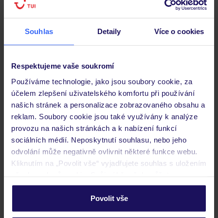
Pokoje
Souhlas
Detaily
Více o cookies
Stravování
Respektujeme vaše soukromí
Důležité informace
Používáme technologie, jako jsou soubory cookie, za
účelem zlepšení uživatelského komfortu při používání
našich stránek a personalizace zobrazovaného obsahu a
reklam. Soubory cookie jsou také využívány k analýze
Často kladené otázky
provozu na našich stránkách a k nabízení funkcí
Jaké doklady jsou potřebné při cestování?
sociálních médií. Neposkytnutí souhlasu, nebo jeho
Budeme ubytováni ihned po příjezdu do hotelu?
odvolání může negativně ovlivnit některé funkce webu.
Kam jít po přistání a vyzvednutí zavazadel?
Kliknutím na „Povolit vše“ vyjadřujete souhlas s uložením
všech souborů cookie. Svůj výběr však můžete
Zobrazit další
personalizovat v sekci „Personalizace“.
Povolit vše
Podrobné informace o souborech cookie naleznete v