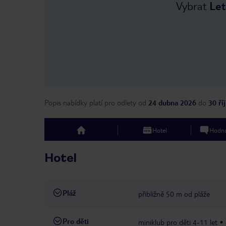
Vybrat
Let
Popis nabídky platí pro odlety
od
24 dubna 2026
do
30 ří
Hotel
Hodno
top
Hotel
Pláž
přibližně 50 m od pláže
Pro děti
miniklub pro děti 4-11 let