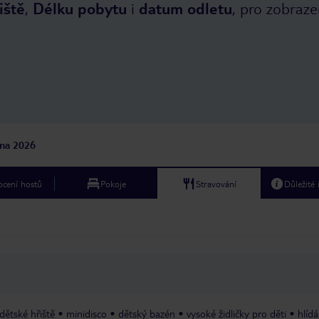
iště
,
Délku pobytu
i
datum odletu
, pro zobraze
jna 2026
cení hostů
Pokoje
Stravování
Důležité
dětské hřiště
minidisco
dětský bazén
vysoké židličky pro děti
hlídá