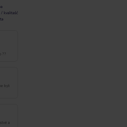
ba
/ kvalitaść
ta
o ??
me byli
rstvé a