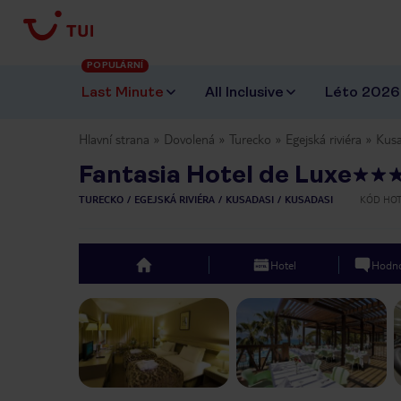
POPULÁRNÍ
Last Minute
All Inclusive
Léto 2026
Hlavní strana
Dovolená
Turecko
Egejská riviéra
Kusa
Fantasia Hotel de Luxe
TURECKO
EGEJSKÁ RIVIÉRA
KUSADASI
KUSADASI
KÓD HO
Hotel
Hodno
top
Previous slide