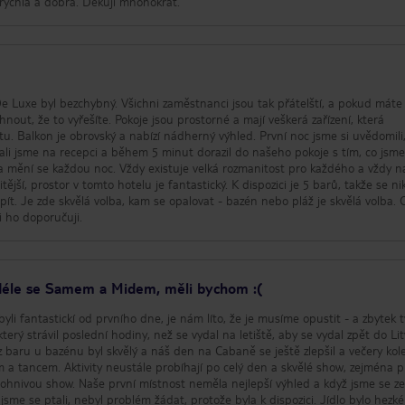
 rychlá a dobrá. Děkuji mnohokrát.
De Luxe byl bezchybný. Všichni zaměstnanci jsou tak přátelští, a pokud máte
ou prostorné a mají veškerá zařízení, která
. Balkon je obrovský a nabízí nádherný výhled. První noc jsme si uvědomili
lali jsme na recepci a během 5 minut dorazil do našeho pokoje s tím, co jsm
 Je zde skvělá volba, kam se opalovat - bazén nebo pláž je skvělá volba. Celkově
i ho doporučuji.
déle se Samem a Midem, měli bychom :(
i fantastickí od prvního dne, je nám líto, že je musíme opustit - a zbytek 
který strávil poslední hodiny, než se vydal na letiště, aby se vydal zpět do Lit
z baru u bazénu byl skvělý a náš den na Cabaně se ještě zlepšil a večery ko
 a skvělé show, zejména plážový
lepší výhled a když jsme se zeptali,
 ptali, nebyl problém žádat, protože byla k dispozici. Jídlo bylo hezké a na