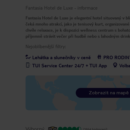
Fantasia Hotel de Luxe
-
informace
Fantasia Hotel de Luxe je elegantní hotel situovaný v bl
čeká mnoho atrakcí, jako je tenisový kurt, organizované s
chvíle relaxace, je k dispozici wellness centrum s boha
příjemně strávit večer při hudbě nebo s lahodným drin
Nejoblíbenější filtry:
Lehátka a slunečníky v ceně
PRO RODIN
TUI Service Center 24/7 + TUI App
Volb
Zobrazit na mapě
Výborný
(3864 hodnocení)