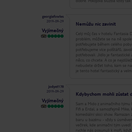
dobré. Pokojová služba vždy tak
georgiafowles
2019-09-29
Nemůžu nic zavinit
Vyjímečný
Celý můj čas v hotelu Fantasia 
problém, můžete se na ně spolehnout, že to vyřešíte. Pokoje js
potřebujete během celého pobytu
potřebujeme více polštářů, zavo
potřebovali. Jídlo je fantastické a mění se každou noc. Vždy existuje velká rozmanitost pro každého a vždy najdete
něco, co chcete. A co je nejdůležitější, prostor v tomto hotelu je fantastický. K dispozici je 5 barů, takže se nikdy
nebudete držet toho, kam se napít.
je tento hotel fantastický a velm
jodyet178
2019-09-29
Kdybychom mohli zůstat 
Vyjímečný
Sam a Mido z animačního týmu byl
Fifi a Erdal, a samozřejmě Mike, 
komediální skici show. Ramazan 
baru u bazénu - vždy s úsměvem a tancem. Aktivity neustále probíhají po celý den
večírek, kde animační tým uvedl ohnivou show. Naše první místnost neměla nej
rychle nás posunuli k moři, když jsme se