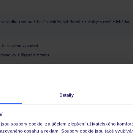
, se sladkou vodou
bazén: vnitřní, vyhřívaný
ručníky: v ceně
lehátka,
 tenisového vybavení
procedury
šlapadla
tenis
ram
představení
diskotéka
rádelna: za poplatek
obchod se
ce
výtah
zahrada
terasa
trezor na recepci
parkoviště: dle dostupn
Detaily
í
jsou soubory cookie, za účelem zlepšení uživatelského komfort
razovaného obsahu a reklam. Soubory cookie jsou také využívá