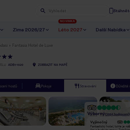
Stáhněte
Wpisz frazę, której szukasz
NOVINKA
Zima 2026/27
Léto 2027
Další Nabídka
dasi
Fantasia Hotel de Luxe
TELU
ADB11020
ZOBRAZIT NA MAPĚ
cení hostů
Pokoje
Stravování
Důležité
+
12
Výborný
(
3864
hodnocení
)
Vyjímečný
Vyjímečný
Sam a Mido z animačního týmu byli
Fantastický hotel, tohle je náš
fantastickí od prvního dne, je nám
čas a bude to znovu. Zaměst