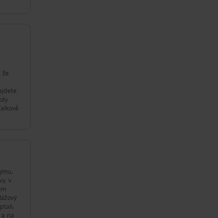
, že
e
týmu,
vy. v
lem