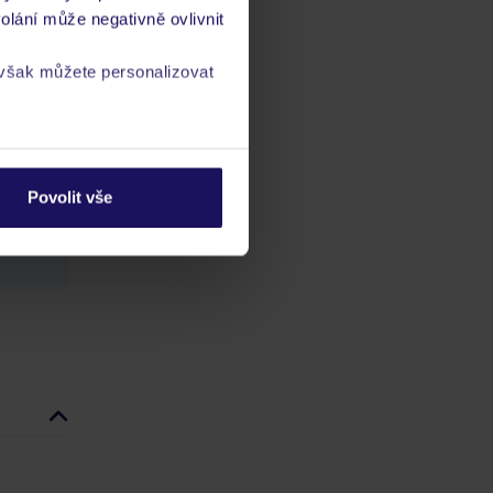
olání může negativně ovlivnit
 však můžete personalizovat
a
zásadách ochrany
ch
vis 24/7
Povolit vše