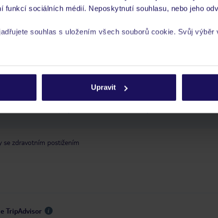
í funkcí sociálních médií. Neposkytnutí souhlasu, nebo jeho odv
yjadřujete souhlas s uložením všech souborů cookie. Svůj výběr
 je péče poskytována pouze prostřednictvím TUI Service Center 24/7:
rech cookie naleznete v
zásadách používání souborů cookie
 v aplikaci TUI na myTUI. Podrobné informace o péči zástupce v jednotlivý
vých požadavcích naleznete na www.tui.cz v záložce
Delegátský online ser
Upravit
 a informace MZV týkající se země, do které cestujete.
.
y se zdravotním postižením
je TripAdvisor