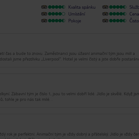
Kvalita spánku
Služ
Umístění
Cena 
Pokoje
Čisto
třetí čas a bude to znovu. Zaměstnanci jsou úžasní animační tým jsou milí a
, dostali jsme přezdívku „Liverpool“. Hotel je velmi čistý a jste dobře postarán
kyní. Zábavní tým je číslo 1, jsou to velmi dobří lidé. Jídlo je skvělé. Když js
, tohle je pro nás tak milé. .
dý rok je perfektní. Animační tým je vždy dobrý a přátelský. Jídlo je vždy če