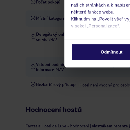
Počet pokojů
333
našich stránkách a k nabízen
některé funkce webu.
Místní kategorie
5 hvězdiček
Kliknutím na „Povolit vše“ v
v sekci „Personalizace“.
Delegátský online
Ve Vámi rezervovaném hotelu
servis 24/7
Podrobné informace o soubo
telefonicky, SMS a přes chat
osobních údajů.
pobytových místech a jazyko
Odmítnout
Vstupní podmínky a
Přečtěte si vstupní podmínky
informace MZV
Bezbariérový přístup
Hotel není vhodný pro osob
Hodnocení hostů
Fantasia Hotel de Luxe
-
hodnocení
|
vlastníkem recenze 