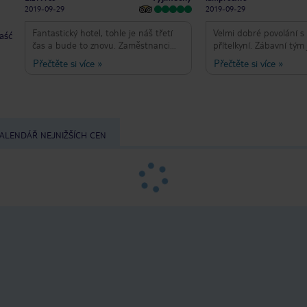
100% doporučit!
2019-09-29
2019-09-29
Fantastický hotel, tohle je náš třetí
Velmi dobré povolání 
taść
čas a bude to znovu. Zaměstnanci
přítelkyní. Zábavní tým j
jsou úžasní animační tým jsou milí a
to velmi dobří lidé. Jídl
Přečtěte si více
»
Přečtěte si více
»
přátelští, když jsme přišli kolem,
Když jsme byli v hotelu
dostali jsme přezdívku „Liverpool“.
hodně Angličanů, tohle
Hotel je velmi čistý a jste dobře
milé. .
postaráno ??
ALENDÁŘ NEJNIŽŠÍCH CEN