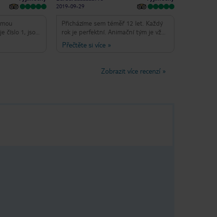
2019-09-29
s mou
Přicházíme sem téměř 12 let. Každý
e číslo 1, jsou
rok je perfektní. Animační tým je vždy
o je skvělé.
dobrý a přátelský. Jídlo je vždy
Přečtěte si více
»
, bylo tu
čerstvé a dobré. Pokojová služba vždy
 je pro nás tak
tak rychlá a dobrá. Děkuji mnohokrát.
Zobrazit více recenzí
»