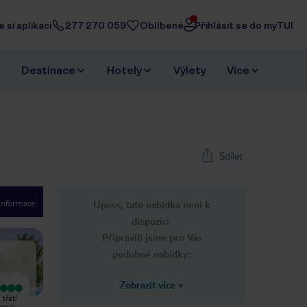
 si aplikaci
277 270 059
Oblíbené
Přihlásit se do myTUI
Destinace
Hotely
Výlety
Více
Sdílet
 informace
Upsss, tato nabídka není k
1
/
18
dispozici.
Next slide
Připravili jsme pro Vás
podobné nabídky:
Zobrazit více
»
Vyjímečný
Vyjímečný
 třetí
Velmi dobré povolání s mou
Přicházíme sem téměř 12 let. Každý
nanci
přítelkyní. Zábavní tým je číslo 1, jsou
rok je perfektní. Animační tým je