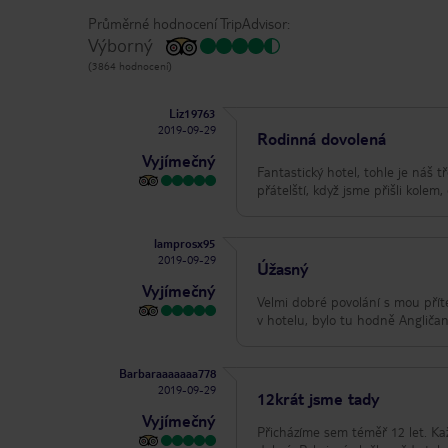
Průměrné hodnocení TripAdvisor:
Výborný
(3864 hodnocení)
Liz19763
2019-09-29
Rodinná dovolená
Vyjímečný
Fantastický hotel, tohle je náš 
přátelští, když jsme přišli kolem
lamprosx95
2019-09-29
Úžasný
Vyjímečný
Velmi dobré povolání s mou přítel
v hotelu, bylo tu hodně Angličanů
Barbaraaaaaaa778
2019-09-29
12krát jsme tady
Vyjímečný
Přicházíme sem téměř 12 let. Kaž