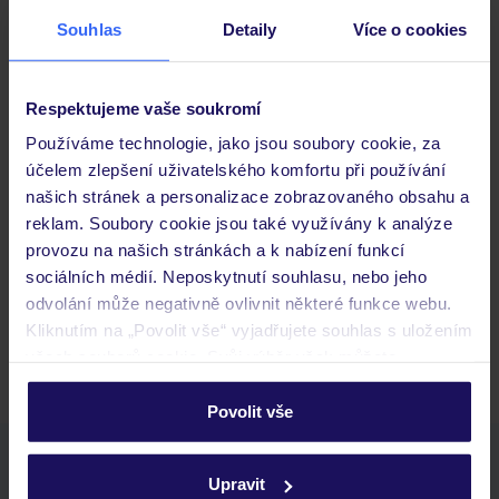
Stravování
Souhlas
Detaily
Více o cookies
Důležité informace
Respektujeme vaše soukromí
Používáme technologie, jako jsou soubory cookie, za
účelem zlepšení uživatelského komfortu při používání
Často kladené otázky
našich stránek a personalizace zobrazovaného obsahu a
Jaké doklady jsou potřebné při cestování?
reklam. Soubory cookie jsou také využívány k analýze
Budeme ubytováni ihned po příjezdu do hotelu?
provozu na našich stránkách a k nabízení funkcí
Kam jít po přistání a vyzvednutí zavazadel?
sociálních médií. Neposkytnutí souhlasu, nebo jeho
odvolání může negativně ovlivnit některé funkce webu.
Zobrazit další
Kliknutím na „Povolit vše“ vyjadřujete souhlas s uložením
všech souborů cookie. Svůj výběr však můžete
personalizovat v sekci „Personalizace“.
Povolit vše
Podrobné informace o souborech cookie naleznete v
Stáhněte si bezplatnou aplikaci TUI
zásadách používání souborů cookie
a
zásadách
Upravit
rychlé vyhledávání a prohlížení nabídek
ochrany osobních údajů.