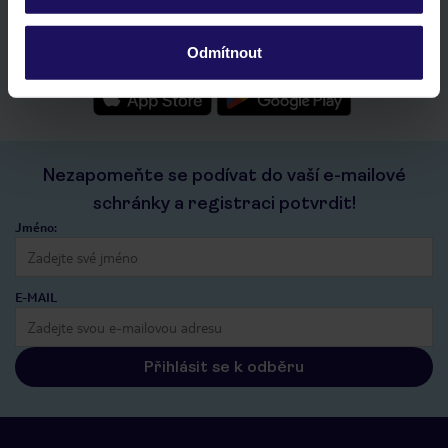
seznam oblíbených nabídek a možnost jejich sdílení
historie vyhledávání a naposledy zobrazené nabídky
Odmítnout
kontakt s TUI a všechny informace o tvé rezervaci v myTUI
Nezapomeňte se podívat do vaší e-mailové
schránky a registraci potvrdit!
Jméno:
E-MAIL
Přihlásit se k odběru