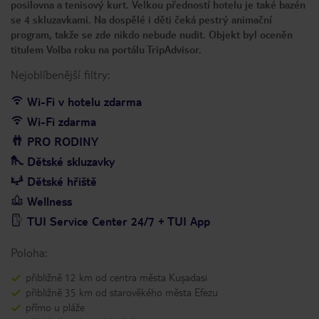
posilovna a tenisový kurt. Velkou předností hotelu je také bazén
se 4 skluzavkami. Na dospělé i děti čeká pestrý animační
program, takže se zde nikdo nebude nudit. Objekt byl oceněn
titulem Volba roku na portálu TripAdvisor.
Nejoblíbenější filtry:
Wi-Fi v hotelu zdarma
Wi-Fi zdarma
PRO RODINY
Dětské skluzavky
Dětské hřiště
Wellness
TUI Service Center 24/7 + TUI App
Poloha:
přibližně 12 km od centra města Kuşadasi
přibližně 35 km od starověkého města Efezu
přímo u pláže