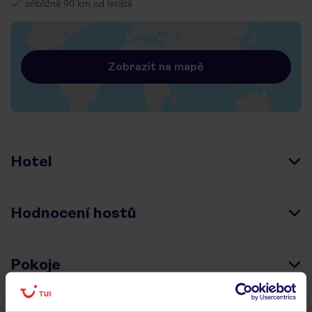
přibližně 90 km od letiště
Zobrazit na mapě
Hotel
Hodnocení hostů
Pokoje