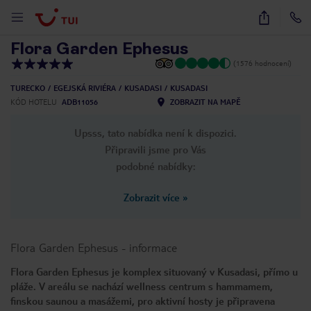
1
/
50
Flora Garden Ephesus
(1576 hodnocení)
TURECKO
EGEJSKÁ RIVIÉRA
KUSADASI
KUSADASI
KÓD HOTELU
ADB11056
ZOBRAZIT NA MAPĚ
Upsss, tato nabídka není k dispozici.
Připravili jsme pro Vás
podobné nabídky:
Zobrazit více
»
Flora Garden Ephesus
-
informace
Flora Garden Ephesus je komplex situovaný v Kusadasi, přímo u
pláže. V areálu se nachází wellness centrum s hammamem,
finskou saunou a masážemi, pro aktivní hosty je připravena