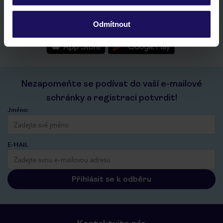
seznam oblíbených nabídek a možnost jejich sdílení
historie vyhledávání a naposledy zobrazené nabídky
Odmítnout
kontakt s TUI a všechny informace o tvé rezervaci v myTUI
Nezapomeňte se podívat do vaší e-mailové
schránky a registraci potvrdit!
Jméno:
E-MAIL
Přihlásit se k odběru