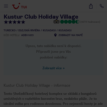
1
/
73
Kustur Club Holiday Village
(4075 hodnocení)
TURECKO
EGEJSKÁ RIVIÉRA
KUSADASI
KUSADASI
KÓD HOTELU
ADB11055
ZOBRAZIT NA MAPĚ
Upsss, tato nabídka není k dispozici.
Připravili jsme pro Vás
podobné nabídky:
Zobrazit více
»
Kustur Club Holiday Village
-
informace
Tento 5hvězdičkový hotelový komplex se skládá z bungalovů
umístěných v rozlehlém borovém lese, nedaleko pláže. Je to
ideální volba pro rodinnou dovolenou. Pro nejmenší hosty je zde