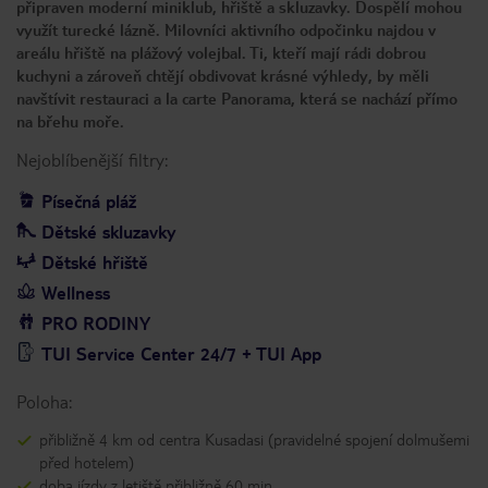
připraven moderní miniklub, hřiště a skluzavky. Dospělí mohou
využít turecké lázně. Milovníci aktivního odpočinku najdou v
areálu hřiště na plážový volejbal. Ti, kteří mají rádi dobrou
kuchyni a zároveň chtějí obdivovat krásné výhledy, by měli
navštívit restauraci a la carte Panorama, která se nachází přímo
na břehu moře.
Nejoblíbenější filtry:
Písečná pláž
Dětské skluzavky
Dětské hřiště
Wellness
PRO RODINY
TUI Service Center 24/7 + TUI App
Poloha:
přibližně 4 km od centra Kusadasi (pravidelné spojení dolmušemi
před hotelem)
doba jízdy z letiště přibližně 60 min.