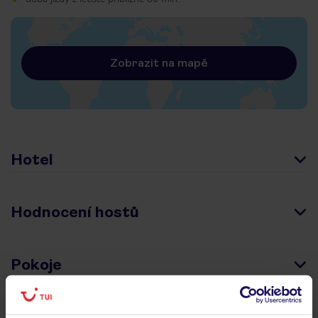
Zobrazit na mapě
Hotel
Hodnocení hostů
Pokoje
Stravování