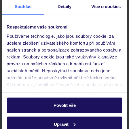
Souhlas
Detaily
Více o cookies
Důležité informace
Respektujeme vaše soukromí
Používáme technologie, jako jsou soubory cookie, za
účelem zlepšení uživatelského komfortu při používání
Často kladené otázky
našich stránek a personalizace zobrazovaného obsahu a
Jaké doklady jsou potřebné při cestování?
reklam. Soubory cookie jsou také využívány k analýze
Budeme ubytováni ihned po příjezdu do hotelu?
provozu na našich stránkách a k nabízení funkcí
Kam jít po přistání a vyzvednutí zavazadel?
sociálních médií. Neposkytnutí souhlasu, nebo jeho
odvolání může negativně ovlivnit některé funkce webu.
Zobrazit další
Kliknutím na „Povolit vše“ vyjadřujete souhlas s uložením
všech souborů cookie. Svůj výběr však můžete
personalizovat v sekci „Personalizace“.
Povolit vše
Podrobné informace o souborech cookie naleznete v
Stáhněte si bezplatnou aplikaci TUI
zásadách používání souborů cookie
a
zásadách
Upravit
rychlé vyhledávání a prohlížení nabídek
ochrany osobních údajů.