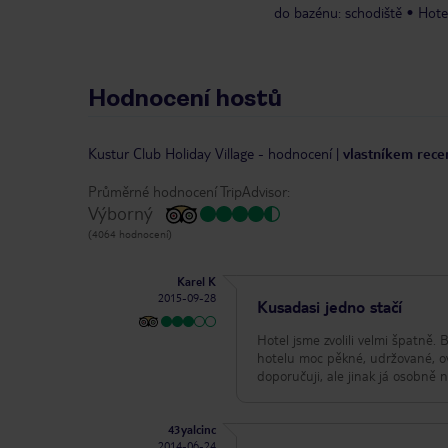
do bazénu: schodiště
Hote
Hodnocení hostů
Kustur Club Holiday Village
-
hodnocení
|
vlastníkem rece
Průměrné hodnocení TripAdvisor:
Výborný
(4064 hodnocení)
Karel K
2015-09-28
Kusadasi jedno stačí
Hotel jsme zvolili velmi špatně.
hotelu moc pěkné, udržované, ov
doporučuji, ale jinak já osobně n
43yalcinc
2014-06-24