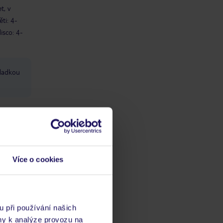
t, v
ti: 4-
isco: 4-
sladkou
vý
Více o cookies
 se
u při používání našich
ny k analýze provozu na