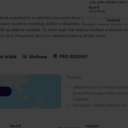
určen spíše rodinám s dětmi.
ochotní (Cansu). Je to ideální místo
Prostředí hotelu moc pěkné,
k návštěvě s rodinou. Doporučuji
Karel K
lamija a
udržované, ovšem služby
návštěvu. Děkuji vám za všechno.
2015-09-28
2019-04-24
poskytované na velmi slabé ú
hotel Kustur
Jako výchozí bod k výletům
lovů umístěných v rozlehlém borovém lese, nedaleko pláže. Je to ideá
doporučuji, ale jinak já osobn
více.
raven moderní miniklub, hřiště a skluzavky. Dospělí mohou využít tu
tě na plážový volejbal. Ti, kteří mají rádi dobrou kuchyni a zároveň ch
a la carte Panorama, která se nachází přímo na břehu moře.
é hřiště
Wellness
PRO RODINY
Poloha:
přibližně 4 km od centra Kusad
(pravidelné spojení dolmušemi 
hotelem)
doba jízdy z letiště přibližně 60
Karel K
43yalcinc