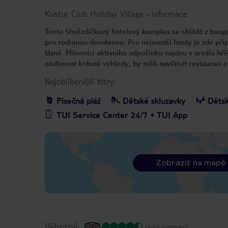
Kustur Club Holiday Village
-
informace
Tento 5hvězdičkový hotelový komplex se skládá z bunga
pro rodinnou dovolenou. Pro nejmenší hosty je zde přip
lázně. Milovníci aktivního odpočinku najdou v areálu hřiš
obdivovat krásné výhledy, by měli navštívit restauraci 
Nejoblíbenější filtry:
Písečná pláž
Dětské skluzavky
Dětsk
TUI Service Center 24/7 + TUI App
Zobrazit na mapě
Výborný
(4064 hodnocení)