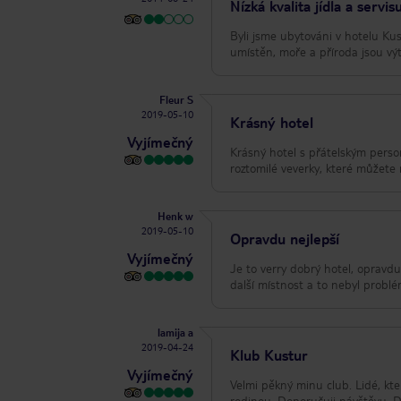
Nízká kvalita jídla a servi
Byli jsme ubytováni v hotelu Ku
umístěn, moře a příroda jsou výte
Fleur S
2019-05-10
Krásný hotel
Vyjímečný
Krásný hotel s přátelským perso
roztomilé veverky, které můžete 
Henk w
2019-05-10
Opravdu nejlepší
Vyjímečný
Je to verry dobrý hotel, opravdu
další místnost a to nebyl problém.
lamija a
2019-04-24
Klub Kustur
Vyjímečný
Velmi pěkný minu club. Lidé, kteř
rodinou. Doporučuji návštěvu. D