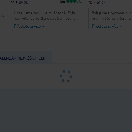
2015-09-28
2014-06-24
Hotel jsme zvolili velmi špatně. Byla
Byli jsme ubytováni v h
taść
nás větší bandička chlapů a hotel byl
prvním týdnu v červnu 
určen spíše rodinám s dětmi.
poprvé a naposled. Mís
Přečtěte si více
»
Přečtěte si více
»
Prostředí hotelu moc pěkné,
hotel umístěn, moře a 
udržované, ovšem služby
výtečné, ale jídlo a serv
poskytované na velmi slabé úrovni.
velmi velmi špatný! Za 
Jako výchozí bod k výletům
nestojí.
doporučuji, ale jinak já osobně nikdy
více.
ALENDÁŘ NEJNIŽŠÍCH CEN