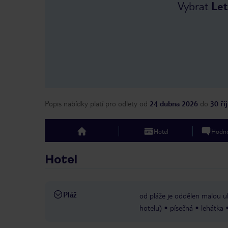
Vybrat
Let
Popis nabídky platí pro odlety
od
24 dubna 2026
do
30 ří
Hotel
Hodno
top
Hotel
Pláž
od pláže je oddělen malou ul
hotelu)
písečná
lehátka