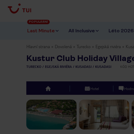
POPULÁRNÍ
Last Minute
All Inclusive
Léto 2026
Hlavní strana
Dovolená
Turecko
Egejská riviéra
Kusa
Kustur Club Holiday Villag
TURECKO
EGEJSKÁ RIVIÉRA
KUSADASI
KUSADASI
KÓD HO
Hotel
Hodno
top
Previous slide