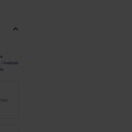
ba
/ kvalitaść
ta
tředí