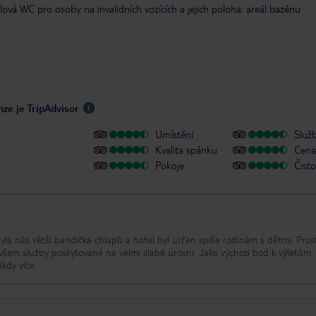
lová WC pro osoby na invalidních vozících a jejich poloha: areál bazénu
nze je TripAdvisor
Umístění
Služ
Kvalita spánku
Cena 
Pokoje
Čisto
 Byla nás větší bandička chlapů a hotel byl určen spíše rodinám s dětmi. Pros
šem služby poskytované na velmi slabé úrovni. Jako výchozí bod k výletům
ikdy více.