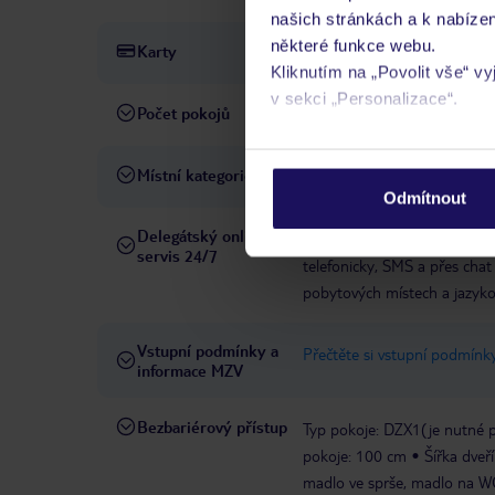
našich stránkách a k nabízen
některé funkce webu.
Karty
Visa, MasterCard
Kliknutím na „Povolit vše“ v
v sekci „Personalizace“.
Počet pokojů
450
Podrobné informace o soubo
Místní kategorie
5 hvězdiček
osobních údajů.
Odmítnout
Delegátský online
Ve Vámi rezervovaném hotelu
servis 24/7
telefonicky, SMS a přes chat
pobytových místech a jazyko
Vstupní podmínky a
Přečtěte si vstupní podmínky
informace MZV
Bezbariérový přístup
Typ pokoje: DZX1(je nutné p
pokoje: 100 cm
Šířka dveř
madlo ve sprše, madlo na W