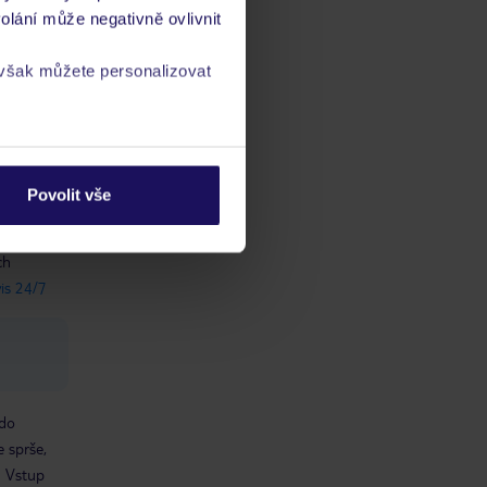
olání může negativně ovlivnit
 však můžete personalizovat
a
zásadách ochrany
Povolit vše
ch
vis 24/7
 do
e sprše,
Vstup