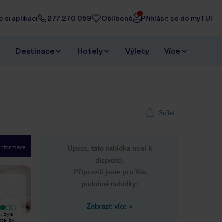
 si aplikaci
277 270 059
Oblíbené
Přihlásit se do myTUI
Destinace
Hotely
Výlety
Více
Sdílet
 informace
Upsss, tato nabídka není k
1
/
73
dispozici.
Next slide
Připravili jsme pro Vás
podobné nabídky:
Zobrazit více
»
Vyjímečný
. Byla
Byli jsme ubytováni v hotelu Kustur
Krásný hotel s přátelským
tel byl
v prvním týdnu v červnu 2014. Bylo
personálem! Dost na práci, tenis,