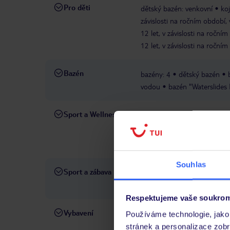
Pro děti
dětský bazén: venkovní
ko
závislosti na ročním období,
12 let, v závislosti na roční
12 let, v závislosti na roční
Bazén
bazény: 4
dětský bazén
vodou
bazén "Waterslides 
Sport a Wellness
posilovna: 18+, den
V CENĚ
volejbal
stolní tenis
wellness: v nabídce 
PLATNÉ
Souhlas
Sport a zábava
sportovní aktivity
mezináro
program
představení
boc
Respektujeme vaše soukrom
Vybavení
recepce
směnárna: na rece
Používáme technologie, jako 
suvenýry
minimarket
but
stránek a personalizace zob