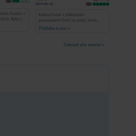
2019-05-10
otelu Kustur v
Krásný hotel s přátelským
2014. Bylo to
personálem! Dost na práci, tenis,
to, kde je
šipky, zumba a pěkné skluzavky u
Přečtěte si více
»
příroda jsou
bazénu. Tam jsou roztomilé veverky,
is je velmi
které můžete nechat jíst z ruky.
ty peníze to
Každou noc pěkné aktivity z
Zobrazit více recenzí
»
animačního týmu s Barisem.