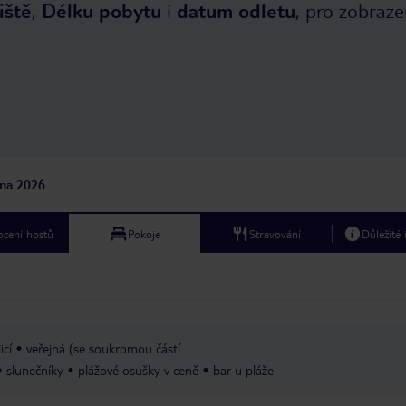
iště
,
Délku pobytu
i
datum odletu
, pro zobraze
jna 2026
cení hostů
Pokoje
Stravování
Důležité
icí
veřejná (se soukromou částí
slunečníky
plážové osušky v ceně
bar u pláže