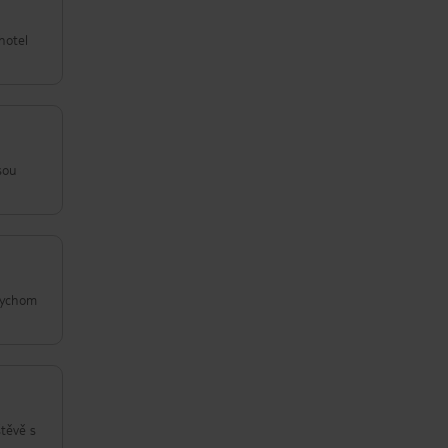
hotel
sou
 bychom
štěvě s