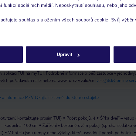
í funkcí sociálních médií. Neposkytnutí souhlasu, nebo jeho odv
yjadřujete souhlas s uložením všech souborů cookie. Svůj výběr
rech cookie naleznete v
zásadách používání souborů cookie
Upravit
 je péče poskytována pouze prostřednictvím TUI Service Center 24/7:
 v aplikaci TUI na myTUI. Podrobné informace o péči zástupce v jednotlivý
vých požadavcích naleznete na www.tui.cz v záložce
Delegátský online ser
 a informace MZV týkající se země, do které cestujete.
.
otvrzení, kontaktujte prosím TUI)
Počet pokojů: 4
Šířka dveří – vstup
í – koupelna: 100 cm
Zařízení v bezbariérovém pokoji (sprcha, sedátko v
C)
V hotelu jsou rampy nebo výtahy, které usnadňují pohyb po hotelu