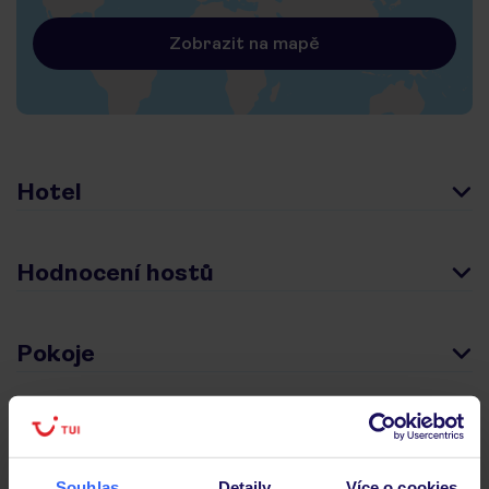
Zobrazit na mapě
Hotel
Hodnocení hostů
Pokoje
Stravování
Souhlas
Detaily
Více o cookies