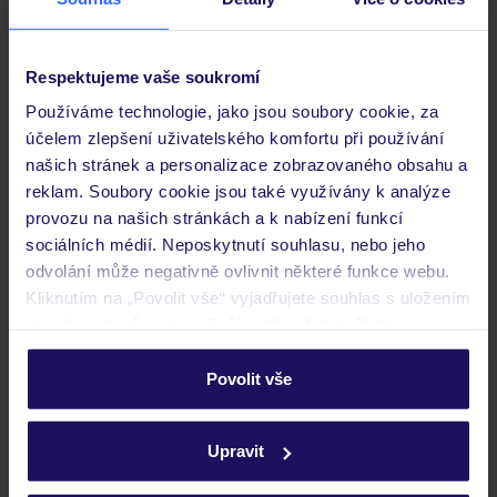
Důležité informace
Respektujeme vaše soukromí
Používáme technologie, jako jsou soubory cookie, za
Často kladené otázky
účelem zlepšení uživatelského komfortu při používání
Jaké doklady jsou potřebné při cestování?
našich stránek a personalizace zobrazovaného obsahu a
Budeme ubytováni ihned po příjezdu do hotelu?
reklam. Soubory cookie jsou také využívány k analýze
Kam jít po přistání a vyzvednutí zavazadel?
provozu na našich stránkách a k nabízení funkcí
sociálních médií. Neposkytnutí souhlasu, nebo jeho
Zobrazit další
odvolání může negativně ovlivnit některé funkce webu.
Kliknutím na „Povolit vše“ vyjadřujete souhlas s uložením
všech souborů cookie. Svůj výběr však můžete
personalizovat v sekci „Personalizace“.
Povolit vše
Stáhněte si bezplatnou aplikaci TUI
Podrobné informace o souborech cookie naleznete v
rychlé vyhledávání a prohlížení nabídek
zásadách používání souborů cookie
a
zásadách
Upravit
seznam oblíbených nabídek a možnost jejich sdílení
ochrany osobních údajů.
historie vyhledávání a naposledy zobrazené nabídky