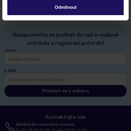
kontakt s TUI a všechny informace o tvé rezervaci v myTUI
Odmítnout
Nezapomeňte se podívat do vaší e-mailové
schránky a registraci potvrdit!
Jméno:
E-MAIL
Přihlásit se k odběru
Kontaktujte nás
Telefonické rezervační centrum
Po-Pá 08:00-21:00, So-Ne 09:00-21:00