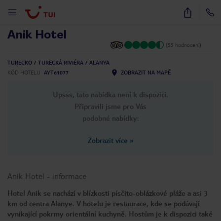
1
/
36
Anik Hotel
(55 hodnocení)
TURECKO
TURECKÁ RIVIÉRA
ALANYA
KÓD HOTELU
AYT61077
ZOBRAZIT NA MAPĚ
Upsss, tato nabídka není k dispozici.
Připravili jsme pro Vás
podobné nabídky:
Zobrazit více
»
Anik Hotel
-
informace
Hotel Anik se nachází v blízkosti písčito-oblázkové pláže a asi 3
km od centra Alanye. V hotelu je restaurace, kde se podávají
vynikající pokrmy orientální kuchyně. Hostům je k dispozici také