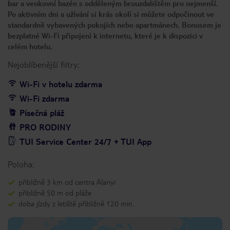
bar a venkovní bazén s odděleným brouzdalištěm pro nejmenší.
Po aktivním dni a užívání si krás okolí si můžete odpočinout ve
standardně vybavených pokojích nebo apartmánech. Bonusem je
bezplatné Wi-Fi připojení k internetu, které je k dispozici v
celém hotelu.
Nejoblíbenější filtry:
Wi-Fi v hotelu zdarma
Wi-Fi zdarma
Písečná pláž
PRO RODINY
TUI Service Center 24/7 + TUI App
Poloha:
přibližně 3 km od centra Alanyi
přibližně 50 m od pláže
doba jízdy z letiště přibližně 120 min.