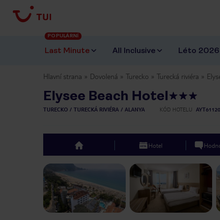
POPULÁRNÍ
Last Minute
All Inclusive
Léto 2026
Hlavní strana
Dovolená
Turecko
Turecká riviéra
Elys
Elysee Beach Hotel
TURECKO
TURECKÁ RIVIÉRA
ALANYA
KÓD HOTELU
AYT6112
Hotel
Hodno
top
Previous slide