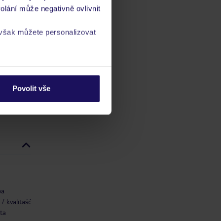
olání může negativně ovlivnit
ch
 však můžete personalizovat
vis 24/7
a
zásadách ochrany
Povolit vše
ba
/ kvalitaść
ta