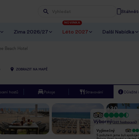
Stáhněte
Wpisz frazę, której szukasz
NOVINKA
Zima 2026/27
Léto 2027
Další Nabídka
ee Beach Hotel
0
ZOBRAZIT NA MAPĚ
cení hostů
Pokoje
Stravování
Důležité
+
30
Výborný
(
265
hodnocení
)
Vyjímečný
Vyjímečný
Velmi spokojený, Velmi milý
S pobytem jsme byli spokojen
personál,ochotný nad rámec
Pokoje čisté, hezké a útulné. N