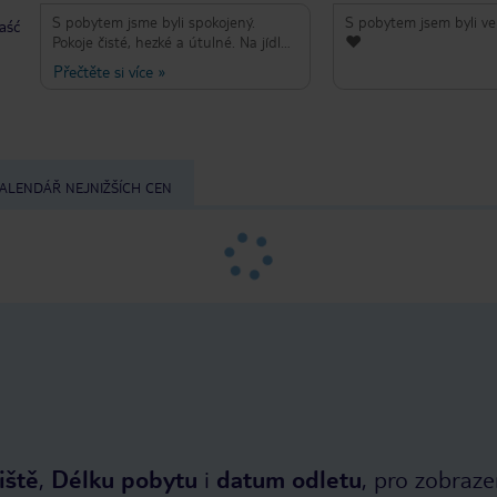
S pobytem jsme byli spokojený.
S pobytem jsem byli ve
taść
Pokoje čisté, hezké a útulné. Na jídlo
❤️
dostačující výběr a i chutné. Milý
Přečtěte si více
»
personál.
ALENDÁŘ NEJNIŽŠÍCH CEN
iště
,
Délku pobytu
i
datum odletu
, pro zobraze