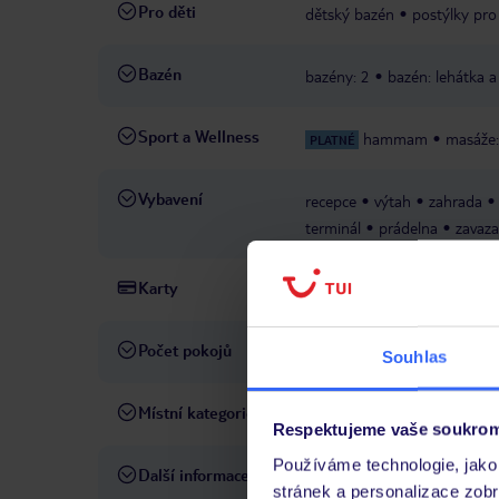
Pro děti
dětský bazén
postýlky pro
Bazén
bazény: 2
bazén: lehátka a
Sport a Wellness
hammam
masáže:
PLATNÉ
Vybavení
recepce
výtah
zahrada
terminál
prádelna
zavaza
Karty
Visa, MasterCard
Počet pokojů
60
Souhlas
Místní kategorie
3 hvězdičky
Respektujeme vaše soukrom
Používáme technologie, jako 
Další informace
domácí zvířata nepovolena
stránek a personalizace zob