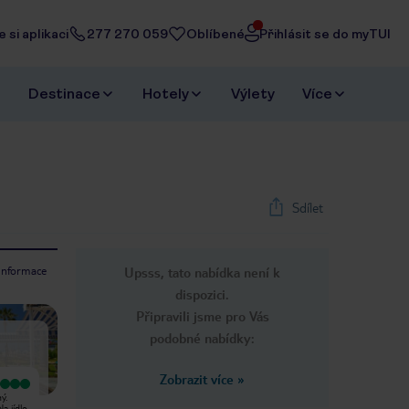
 si aplikaci
277 270 059
Oblíbené
Přihlásit se do myTUI
Destinace
Hotely
Výlety
Více
Sdílet
 informace
Upsss, tato nabídka není k
1
/
36
dispozici.
Next slide
Připravili jsme pro Vás
podobné nabídky:
Zobrazit více
»
Vyjímečný
Vyjímečný
ý.
S pobytem jsem byli velmi spokojeni.
Čistý hotel, moc příjemná obsluha,
a jídlo
❤️
krásné prostředí a určitě se sem