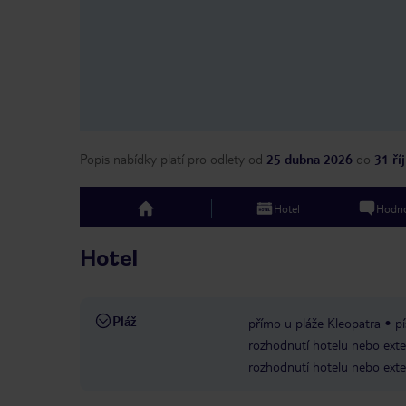
Popis nabídky platí pro odlety
od
25 dubna 2026
do
31 ří
Hotel
Hodno
top
Hotel
Pláž
přímo u pláže Kleopatra
pí
rozhodnutí hotelu nebo exte
rozhodnutí hotelu nebo exte