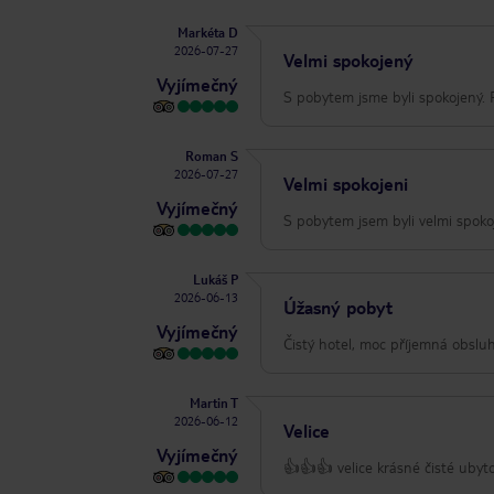
Markéta D
2026-07-27
Velmi spokojený
Vyjímečný
S pobytem jsme byli spokojený. Po
Roman S
2026-07-27
Velmi spokojeni
Vyjímečný
S pobytem jsem byli velmi spoko
Lukáš P
2026-06-13
Úžasný pobyt
Vyjímečný
Čistý hotel, moc příjemná obsluh
Martin T
2026-06-12
Velice
Vyjímečný
👍👍👍 velice krásné čisté ubyto