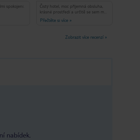
lmi spokojeni.
Čistý hotel, moc příjemná obsluha,
krásné prostředí a určitě se sem moc
rád vrátím. Vřele doporučuji!
Přečtěte si více
»
Zobrazit více recenzí
»
ní nabídek.