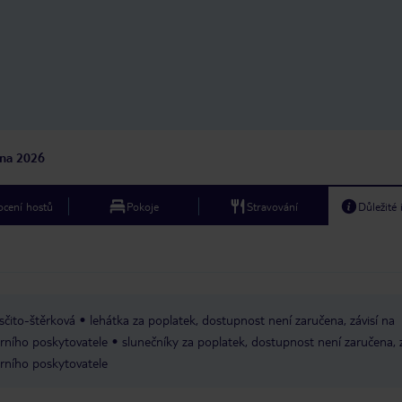
jna 2026
cení hostů
Pokoje
Stravování
Důležité
sčito-štěrková
lehátka za poplatek, dostupnost není zaručena, závisí na
rního poskytovatele
slunečníky za poplatek, dostupnost není zaručena, z
rního poskytovatele