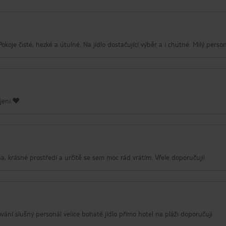
koje čisté, hezké a útulné. Na jídlo dostačující výběr a i chutné. Milý person
jeni.❤️
a, krásné prostředí a určitě se sem moc rád vrátím. Vřele doporučuji!
vání slušný personál velice bohaté jídlo přímo hotel na pláži doporučuji