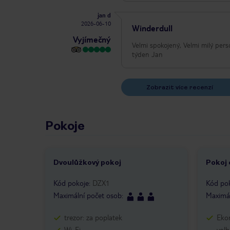
jan d
2026-06-10
Winderdull
Vyjímečný
Velmi spokojený, Velmi milý personál,ochotný nad rámec ,ubytování i i strava bez chybná. Děkuji za Velmi krásný
týden Jan
Zobrazit více recenzí
Pokoje
Dvoulůžkový pokoj
Pokoj
Kód pokoje
:
DZX1
Kód po
Maximální počet osob
:
Maximál
trezor: za poplatek
Eko
Wi-Fi
volb