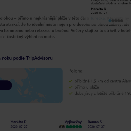
,ubytování i i strava bez chybná.
dostačující výběr a i chutné. M
Děkuji za Velmi krásný týden Jan
personál.
jan d
Markéta D
2026-06-10
2026-07-27
olohou – přímo u nejkrásnější pláže v této části
Turecka
, Kleopatřiny 
tu atrakcí. Je to ideální místo nejen pro dovolenou plnou zábavy, ale 
a hammamu nebo relaxace u bazénu. Večery stojí za to strávit v hote
bízí částečný výhled na moře.
a roku podle TripAdvisoru
Poloha:
přibližně 1.5 km od centra Alan
přímo u pláže
doba jízdy z letiště přibližně 15
Vyjímečný
Markéta D
Roman S
2026-07-27
2026-07-27