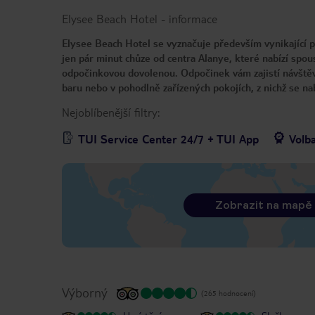
Elysee Beach Hotel
-
informace
Elysee Beach Hotel se vyznačuje především vynikající p
jen pár minut chůze od centra Alanye, které nabízí spous
odpočinkovou dovolenou. Odpočinek vám zajistí návštěv
baru nebo v pohodlně zařízených pokojích, z nichž se na
Nejoblíbenější filtry:
TUI Service Center 24/7 + TUI App
Volb
Zobrazit na mapě
Výborný
(265 hodnocení)