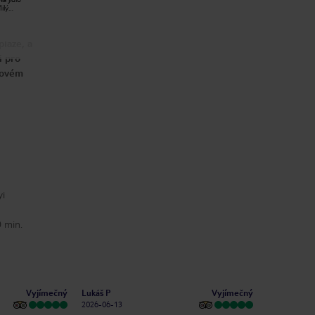
ilý
moc rád vrátím. Vřele doporučuji!
Roman S
Lukáš P
2026-07-27
2026-06-13
pláže, a
i pro
lovém
yi
0 min.
Vyjímečný
Vyjímečný
Lukáš P
2026-06-13