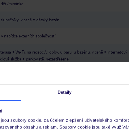
 děti/miminka
 slunečníky, v ceně
dětský bazén
 v nabídce externích společností
terasa
Wi-Fi: na recepci/v lobby, u baru, u bazénu, v ceně
internetový
dlová služba
parkoviště: nezastřešené
Detaily
í
jsou soubory cookie, za účelem zlepšení uživatelského komfort
poslední kompletní rekonstrukce: 2026
razovaného obsahu a reklam. Soubory cookie jsou také využívá