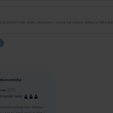
 ekonomický
koje
:
DZZ1
ní počet osob
:
nomické pokoje jsou dobrou
ou pro ty, kteří chtějí bydlet v