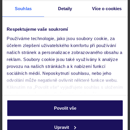
Stravování
Souhlas
Detaily
Více o cookies
Důležité informace
Respektujeme vaše soukromí
Používáme technologie, jako jsou soubory cookie, za
účelem zlepšení uživatelského komfortu při používání
Často kladené otázky
našich stránek a personalizace zobrazovaného obsahu a
reklam. Soubory cookie jsou také využívány k analýze
Jaké doklady jsou potřebné při cestování?
provozu na našich stránkách a k nabízení funkcí
Budeme ubytováni ihned po příjezdu do hotelu?
sociálních médií. Neposkytnutí souhlasu, nebo jeho
Kam jít po přistání a vyzvednutí zavazadel?
odvolání může negativně ovlivnit některé funkce webu.
Zobrazit další
Kliknutím na „Povolit vše“ vyjadřujete souhlas s uložením
všech souborů cookie. Svůj výběr však můžete
personalizovat v sekci „Personalizace“.
Povolit vše
Podrobné informace o souborech cookie naleznete v
Stáhněte si bezplatnou aplikaci TUI
zásadách používání souborů cookie
a
zásadách
Upravit
ochrany osobních údajů.
rychlé vyhledávání a prohlížení nabídek