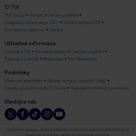
O TUI
TUI Group
Kontakt
Záruka pojištění
Delegátský online servis 24/7
Mobilní aplikace TUI
Pro cestovní agentury
Kariéra
Užitečné informace
Cestujte s TUI
Dovolená letecky
Cestovní pojištění
Parkování u letiště
Reklamace
Stav Reklamace
Podmínky
Obchodní podmínky
Zásady ochrany osobních údajů
Zásady používání souborů cookie
Všeobecné obchodní podmínky
Sledujte nás
Oznámení, reklamy, ceníky a informace uvedené na webových stránkách tui.cz
nepředstavují nabídku ve smyslu občanského zákoníku.