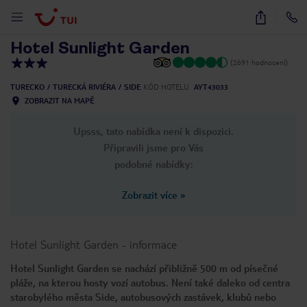
1
/
9
Hotel Sunlight Garden
(2691 hodnocení)
TURECKO
TURECKÁ RIVIÉRA
SIDE
KÓD HOTELU
AYT43033
ZOBRAZIT NA MAPĚ
Upsss, tato nabídka není k dispozici.
Připravili jsme pro Vás
podobné nabídky:
Zobrazit více
»
Hotel Sunlight Garden
-
informace
Hotel Sunlight Garden se nachází přibližně 500 m od písečné
pláže, na kterou hosty vozí autobus. Není také daleko od centra
starobylého města Side, autobusových zastávek, klubů nebo