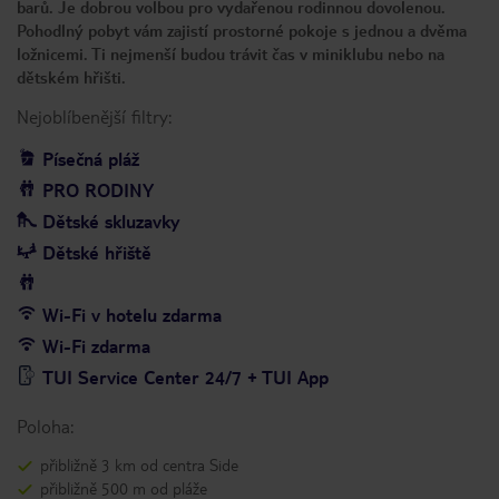
barů. Je dobrou volbou pro vydařenou rodinnou dovolenou.
Pohodlný pobyt vám zajistí prostorné pokoje s jednou a dvěma
ložnicemi. Ti nejmenší budou trávit čas v miniklubu nebo na
dětském hřišti.
Nejoblíbenější filtry:
Písečná pláž
PRO RODINY
Dětské skluzavky
Dětské hřiště
Wi-Fi v hotelu zdarma
Wi-Fi zdarma
TUI Service Center 24/7 + TUI App
Poloha:
přibližně 3 km od centra Side
přibližně 500 m od pláže