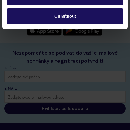
seznam oblíbených nabídek a možnost jejich sdílení
historie vyhledávání a naposledy zobrazené nabídky
Odmítnout
kontakt s TUI a všechny informace o tvé rezervaci v myTUI
Nezapomeňte se podívat do vaší e-mailové
schránky a registraci potvrdit!
Jméno:
E-MAIL
Přihlásit se k odběru