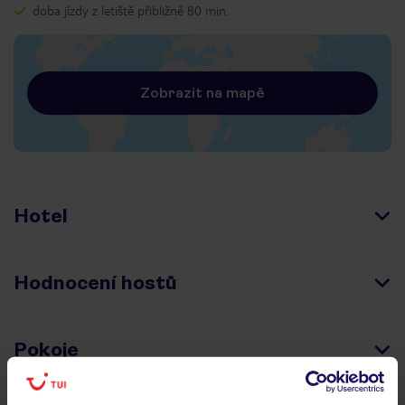
doba jízdy z letiště přibližně 80 min.
Zobrazit na mapě
Hotel
Hodnocení hostů
Pokoje